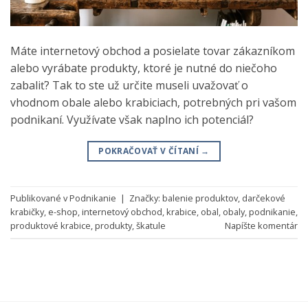
Máte internetový obchod a posielate tovar zákazníkom
alebo vyrábate produkty, ktoré je nutné do niečoho
zabaliť? Tak to ste už určite museli uvažovať o
vhodnom obale alebo krabiciach, potrebných pri vašom
podnikaní. Využívate však naplno ich potenciál?
POKRAČOVAŤ V ČÍTANÍ
→
Publikované v
Podnikanie
|
Značky:
balenie produktov
,
darčekové
krabičky
,
e-shop
,
internetový obchod
,
krabice
,
obal
,
obaly
,
podnikanie
,
produktové krabice
,
produkty
,
škatule
Napíšte komentár