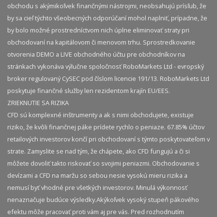
obchodu s akýmikoľvek finančnými nástrojmi, neobsahujú prísľub, že
by sa cieľ týchto všeobecných odporúčaní mohol naplniť, prípadne, že
by bolo možné prostredníctvom nich úplne eliminovať straty pri
obchodovaní na kapitálovom či menovom trhu. Sprostredkovanie
otvorenia DEMO a LIVE obchodného účtu pre obchodníkov na
stránkach vykonáva výlučne spoločnosť RoboMarkets Ltd - evropský
broker regulovaný CySEC pod číslom licencie 191/13. RoboMarkets Ltd
poskytuje finančné služby len rezidentom krajín EU/EES.
ZRIEKNUTIE SA RIZIKA
CFD sú komplexné inštrumenty a ak s nimi obchodujete, existuje
riziko, že kvôli finančnej páke prídete rychlo o peniaze. 67.85% účtov
retailových investorov končí pri obchodovaní s týmto poskytovateľom v
strate. Zamyslite se nad tým, že chápete, ako CFD fungujú a či si
môžete dovoliť takto riskovať so svojimi peniazmi. Obchodovanie s
devízami a CFD na maržu so sebou nesie vysokú mieru rizika a
nemusí byť vhodné pre všetkých investorov. Minulá výkonnosť
nenaznačuje budúce výsledky.​ Akýkoľvek vysoký stupeň pákového
efektu môže pracovať proti vám aj pre vás. Pred rozhodnutím