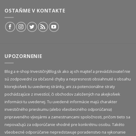
OSTAŇME V KONTAKTE
UPOZORNENIE
Blog a e-shop InvestičnýBlog.sk ako aj ich majiteľ a prevádzkovateľ nie
sú zodpovední za občasné chyby a nepresnosti obsiahnuté v obsahu
ktorejkoľvek tu uvedenej stránky, ani za potencionálne straty
pochádzajúce z investícií, či obchodov založených na akejkoľvek
informácii tu uvedenej. Tu uvedené informácie majú charakter
investičného prieskumu (alebo všeobecného odporúčania)
pripraveného vývojármi a zamestnancami spoločnosti, pričom tieto sa
nepovažujú za odporúčanie vhodné pre konkrétnu osobu. Takéto
všeobecné odporúčanie nepredstavuje poradenstvo na vykonanie