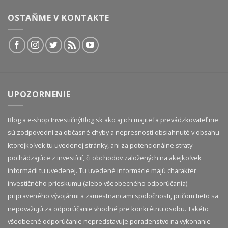
OSTAŇME V KONTAKTE
UPOZORNENIE
Blog a e-shop InvestičnýBlog.sk ako aj ich majiteľ a prevádzkovateľ nie
sú zodpovední za občasné chyby a nepresnosti obsiahnuté v obsahu
ktorejkoľvek tu uvedenej stránky, ani za potencionálne straty
pochádzajúce z investícií, či obchodov založených na akejkoľvek
informácii tu uvedenej. Tu uvedené informácie majú charakter
investičného prieskumu (alebo všeobecného odporúčania)
pripraveného vývojármi a zamestnancami spoločnosti, pričom tieto sa
nepovažujú za odporúčanie vhodné pre konkrétnu osobu. Takéto
všeobecné odporúčanie nepredstavuje poradenstvo na vykonanie