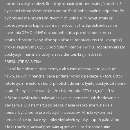
obchodu s akýmikoľvek finančnými nástrojmi, neobsahujú prísľub, že
by sa cieľ týchto všeobecných odporúčaní mohol naplniť, prípadne, že
by bolo možné prostredníctvom nich úplne eliminovať straty pri
obchodovaní na kapitálovom či menovom trhu. Sprostredkovanie
otvorenia DEMO a LIVE obchodného účtu pre obchodníkov na
stránkach vykonáva výlučne spoločnosť RoboMarkets Ltd - evropský
broker regulovaný CySEC pod číslom licencie 191/13. RoboMarkets Ltd
poskytuje finančné služby len rezidentom krajín EU/EES.
ZRIEKNUTIE SA RIZIKA
CFD sú komplexné inštrumenty a ak s nimi obchodujete, existuje
riziko, že kvôli finančnej páke prídete rychlo o peniaze. 67.85% účtov
retailových investorov končí pri obchodovaní s týmto poskytovateľom v
strate. Zamyslite se nad tým, že chápete, ako CFD fungujú a či si
môžete dovoliť takto riskovať so svojimi peniazmi. Obchodovanie s
devízami a CFD na maržu so sebou nesie vysokú mieru rizika a
nemusí byť vhodné pre všetkých investorov. Minulá výkonnosť
nenaznačuje budúce výsledky.​ Akýkoľvek vysoký stupeň pákového
efektu môže pracovať proti vám aj pre vás. Pred rozhodnutím