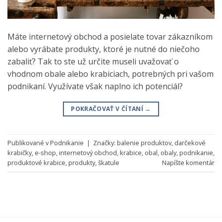
Máte internetový obchod a posielate tovar zákazníkom
alebo vyrábate produkty, ktoré je nutné do niečoho
zabaliť? Tak to ste už určite museli uvažovať o
vhodnom obale alebo krabiciach, potrebných pri vašom
podnikaní. Využívate však naplno ich potenciál?
POKRAČOVAŤ V ČÍTANÍ
→
Publikované v
Podnikanie
|
Značky:
balenie produktov
,
darčekové
krabičky
,
e-shop
,
internetový obchod
,
krabice
,
obal
,
obaly
,
podnikanie
,
produktové krabice
,
produkty
,
škatule
Napíšte komentár