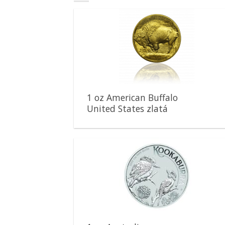
Pridať k
obľúbeným
1 oz American Buffalo
United States zlatá
minca
Pridať k
obľúbeným