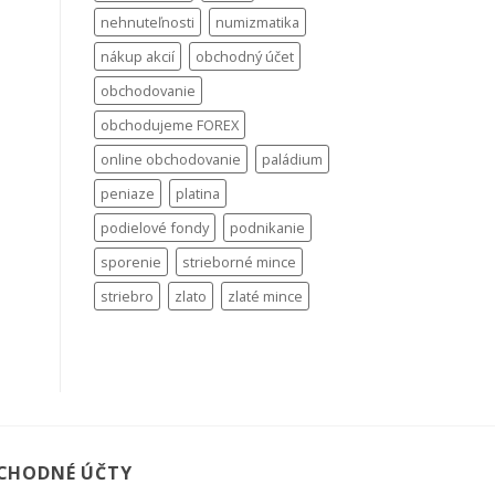
nehnuteľnosti
numizmatika
nákup akcií
obchodný účet
obchodovanie
obchodujeme FOREX
online obchodovanie
paládium
peniaze
platina
podielové fondy
podnikanie
sporenie
strieborné mince
striebro
zlato
zlaté mince
CHODNÉ ÚČTY