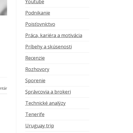
Youtube
Podnikanie
Poisťovníctvo
Práca, kariéra a motivácia
Príbehy a skúsenosti
Recenzie
Rozhovory
Sporenie
ntár
Správcovia a brokeri
Technické analýzy
Tenerife
Uruguay trip