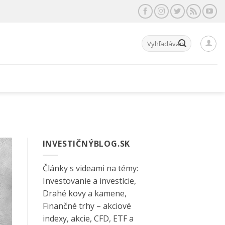
Hľadať:
INVESTIČNÝBLOG.SK
Články s videami na témy:
Investovanie a investície,
Drahé kovy a kamene,
Finančné trhy – akciové
indexy, akcie, CFD, ETF a