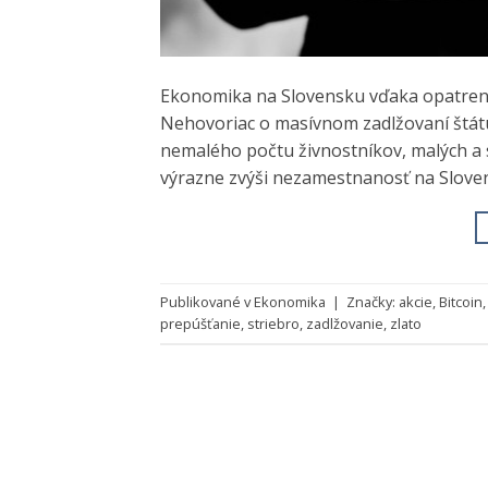
Ekonomika na Slovensku vďaka opatren
Nehovoriac o masívnom zadlžovaní štátu
nemalého počtu živnostníkov, malých a 
výrazne zvýši nezamestnanosť na Slove
Publikované v
Ekonomika
|
Značky:
akcie
,
Bitcoin
prepúšťanie
,
striebro
,
zadlžovanie
,
zlato