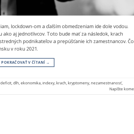
iam, lockdown-om a ďalším obmedzeniam ide dole vodou.
 ako aj jednotlivcov. Toto bude mať za následok, krach
stredných podnikateľov a prepúšťanie ich zamestnancov. Čo
nsku v roku 2021.
POKRAČOVAŤ V ČÍTANÍ
→
,
deficit
,
dlh
,
ekonomika
,
indexy
,
krach
,
kryptomeny
,
nezamestnanosť
,
Napíšte kome