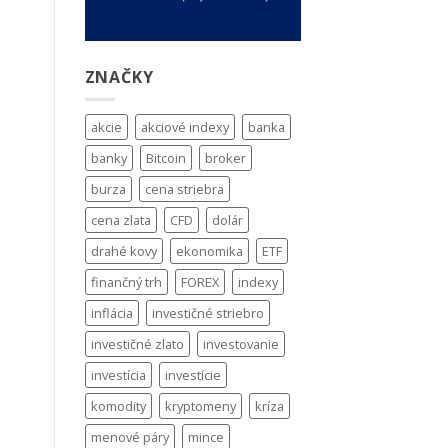
ZNAČKY
akcie
akciové indexy
banka
banky
Bitcoin
broker
burza
cena striebra
cena zlata
CFD
dolár
drahé kovy
ekonomika
ETF
finančný trh
FOREX
indexy
inflácia
investičné striebro
investičné zlato
investovanie
investícia
investície
komodity
kryptomeny
kríza
menové páry
mince