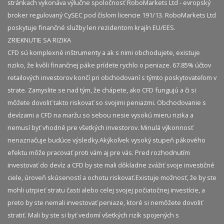
stránkach vykonáva výlučne spoločnosť RoboMarkets Ltd - evropský
broker regulovaný CySEC pod číslom licencie 191/13. RoboMarkets Ltd
poskytuje finančné služby len rezidentom krajín EU/EES.
ZRIEKNUTIE SA RIZIKA
CFD sú komplexné inštrumenty a ak s nimi obchodujete, existuje
riziko, že kvôli finančnej páke prídete rychlo o peniaze. 67.85% účtov
retailových investorov končí pri obchodovaní s týmto poskytovateľom v
strate. Zamyslite se nad tým, že chápete, ako CFD fungujú a či si
môžete dovoliť takto riskovať so svojimi peniazmi. Obchodovanie s
devízami a CFD na maržu so sebou nesie vysokú mieru rizika a
nemusí byť vhodné pre všetkých investorov. Minulá výkonnosť
nenaznačuje budúce výsledky.​ Akýkoľvek vysoký stupeň pákového
efektu môže pracovať proti vám aj pre vás. Pred rozhodnutím
investovať do devíz a CFD by ste mali dôkladne zvážiť svoje investičné
ciele, úroveň skúseností a ochotu riskovať.​ Existuje možnosť, že by ste
mohli utrpieť stratu časti alebo celej svojej počiatočnej investície, a
preto by ste nemali investovať peniaze, ktoré si nemôžete dovoliť
stratiť. Mali by ste si byť vedomí všetkých rizík spojených s