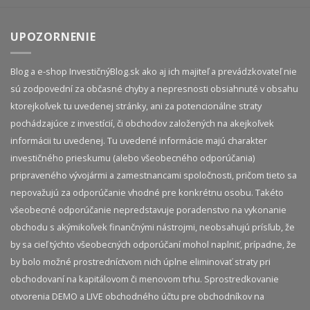
UPOZORNENIE
Blog a e-shop InvestičnýBlog.sk ako aj ich majiteľ a prevádzkovateľ nie
sú zodpovední za občasné chyby a nepresnosti obsiahnuté v obsahu
ktorejkoľvek tu uvedenej stránky, ani za potencionálne straty
pochádzajúce z investícií, či obchodov založených na akejkoľvek
informácii tu uvedenej. Tu uvedené informácie majú charakter
investičného prieskumu (alebo všeobecného odporúčania)
pripraveného vývojármi a zamestnancami spoločnosti, pričom tieto sa
nepovažujú za odporúčanie vhodné pre konkrétnu osobu. Takéto
všeobecné odporúčanie nepredstavuje poradenstvo na vykonanie
obchodu s akýmikoľvek finančnými nástrojmi, neobsahujú prísľub, že
by sa cieľ týchto všeobecných odporúčaní mohol naplniť, prípadne, že
by bolo možné prostredníctvom nich úplne eliminovať straty pri
obchodovaní na kapitálovom či menovom trhu. Sprostredkovanie
otvorenia DEMO a LIVE obchodného účtu pre obchodníkov na