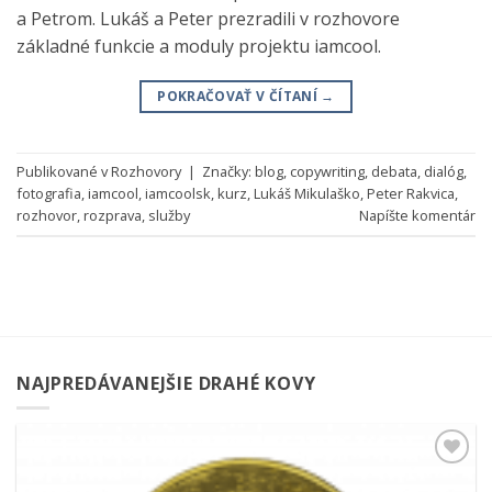
a Petrom. Lukáš a Peter prezradili v rozhovore
základné funkcie a moduly projektu iamcool.
POKRAČOVAŤ V ČÍTANÍ
→
Publikované v
Rozhovory
|
Značky:
blog
,
copywriting
,
debata
,
dialóg
,
fotografia
,
iamcool
,
iamcoolsk
,
kurz
,
Lukáš Mikulaško
,
Peter Rakvica
,
rozhovor
,
rozprava
,
služby
Napíšte komentár
NAJPREDÁVANEJŠIE DRAHÉ KOVY
Pridať k