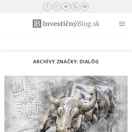
Preskočiť
na
obsah
ARCHÍVY ZNAČKY:
DIALÓG