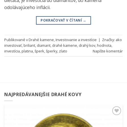
dieťaťa, je investícia do diamantov, do kameňa
odolávajúceho inflácii.
POKRAČOVAŤ V ČÍTANÍ
→
Publikované v
Drahé kamene
,
Investovanie a investície
|
Značky:
ako
investovať
,
briliant
,
diamant
,
drahé kamene
,
drahý kov
,
hodnota
,
investícia
,
platina
,
šperk
,
šperky
,
zlato
Napíšte komentár
NAJPREDÁVANEJŠIE DRAHÉ KOVY
Pridať k
obľúbeným