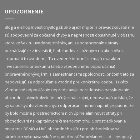
UPOZORNENIE
Blog a e-shop InvestičnýBlog.sk ako aj ich majiteľ a prevádzkovateľ nie
sú zodpovední za občasné chyby a nepresnosti obsiahnuté v obsahu
ktorejkoľvek tu uvedenej stránky, ani za potencionálne straty
pochádzajúce z investícií, či obchodov založených na akejkoľvek
informácii tu uvedenej. Tu uvedené informácie majú charakter
investičného prieskumu (alebo všeobecného odporúčania)
pripraveného vývojármi a zamestnancami spoločnosti, pričom tieto sa
nepovažujú za odporúčanie vhodné pre konkrétnu osobu. Takéto
všeobecné odporúčanie nepredstavuje poradenstvo na vykonanie
obchodu s akýmikoľvek finančnými nástrojmi, neobsahujú prísľub, že
by sa cieľ týchto všeobecných odporúčaní mohol naplniť, prípadne, že
by bolo možné prostredníctvom nich úplne eliminovať straty pri
obchodovaní na kapitálovom či menovom trhu. Sprostredkovanie
otvorenia DEMO a LIVE obchodného účtu pre obchodníkov na
stránkach vykonáva výlučne spoločnosť RoboMarkets Ltd - evropský