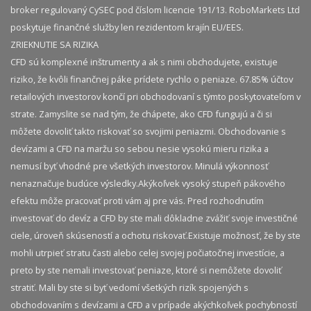
broker regulovaný CySEC pod číslom licencie 191/13. RoboMarkets Ltd
poskytuje finančné služby len rezidentom krajín EU/EES.
ZRIEKNUTIE SA RIZIKA
CFD sú komplexné inštrumenty a ak s nimi obchodujete, existuje
riziko, že kvôli finančnej páke prídete rychlo o peniaze. 67.85% účtov
retailových investorov končí pri obchodovaní s týmto poskytovateľom v
strate. Zamyslite se nad tým, že chápete, ako CFD fungujú a či si
môžete dovoliť takto riskovať so svojimi peniazmi. Obchodovanie s
devízami a CFD na maržu so sebou nesie vysokú mieru rizika a
nemusí byť vhodné pre všetkých investorov. Minulá výkonnosť
nenaznačuje budúce výsledky.​ Akýkoľvek vysoký stupeň pákového
efektu môže pracovať proti vám aj pre vás. Pred rozhodnutím
investovať do devíz a CFD by ste mali dôkladne zvážiť svoje investičné
ciele, úroveň skúseností a ochotu riskovať.​ Existuje možnosť, že by ste
mohli utrpieť stratu časti alebo celej svojej počiatočnej investície, a
preto by ste nemali investovať peniaze, ktoré si nemôžete dovoliť
stratiť. Mali by ste si byť vedomí všetkých rizík spojených s
obchodovaním s devízami a CFD a v prípade akýchkoľvek pochybností