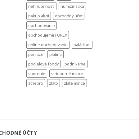
nehnuteľnosti
numizmatika
nákup akcií
obchodný účet
obchodovanie
obchodujeme FOREX
online obchodovanie
paládium
peniaze
platina
podielové fondy
podnikanie
sporenie
strieborné mince
striebro
zlato
zlaté mince
CHODNÉ ÚČTY