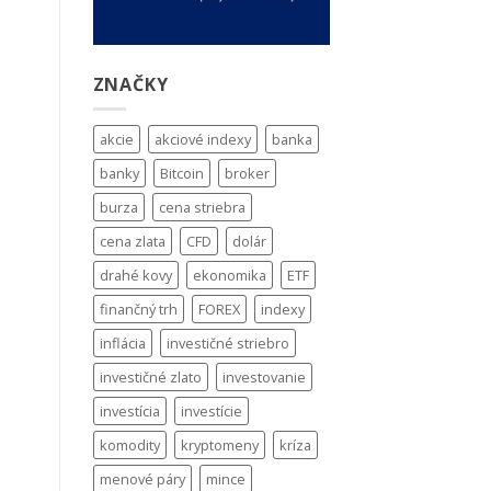
ZNAČKY
akcie
akciové indexy
banka
banky
Bitcoin
broker
burza
cena striebra
cena zlata
CFD
dolár
drahé kovy
ekonomika
ETF
finančný trh
FOREX
indexy
inflácia
investičné striebro
investičné zlato
investovanie
investícia
investície
komodity
kryptomeny
kríza
menové páry
mince