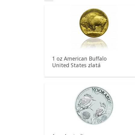
Pridať k
obľúbeným
1 oz American Buffalo
United States zlatá
minca
Pridať k
obľúbeným