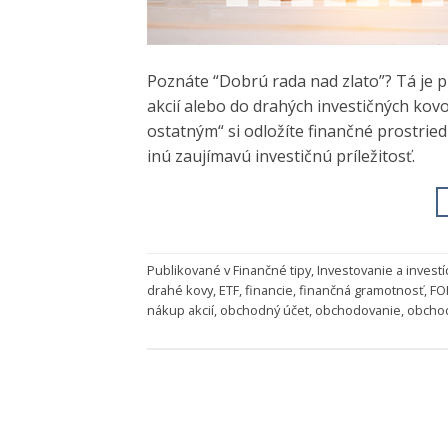
Poznáte “Dobrú rada nad zlato”? Tá je p
akcií alebo do drahých investičných ko
ostatným“ si odložíte finančné prostrie
inú zaujímavú investičnú príležitosť.
Publikované v
Finančné tipy
,
Investovanie a investí
drahé kovy
,
ETF
,
financie
,
finančná gramotnosť
,
FO
nákup akcií
,
obchodný účet
,
obchodovanie
,
obcho