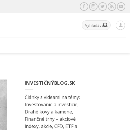
Hľadať:
INVESTIČNÝBLOG.SK
Články s videami na témy:
Investovanie a investície,
Drahé kovy a kamene,
Finančné trhy – akciové
indexy, akcie, CFD, ETF a