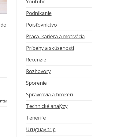
Youtube
Podnikanie
Poisťovníctvo
 do
m
Práca, kariéra a motivácia
Príbehy a skúsenosti
Recenzie
Rozhovory
Sporenie
Správcovia a brokeri
ntár
Technické analýzy
Tenerife
Uruguay trip