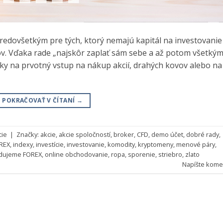
redovšetkým pre tých, ktorý nemajú kapitál na investovanie
vov. Vďaka rade „najskôr zaplať sám sebe a až potom všetký
dky na prvotný vstup na nákup akcií, drahých kovov alebo na
POKRAČOVAŤ V ČÍTANÍ
→
cie
|
Značky:
akcie
,
akcie spoločností
,
broker
,
CFD
,
demo účet
,
dobré rady
,
REX
,
indexy
,
investície
,
investovanie
,
komodity
,
kryptomeny
,
menové páry
,
dujeme FOREX
,
online obchodovanie
,
ropa
,
sporenie
,
striebro
,
zlato
Napíšte kome