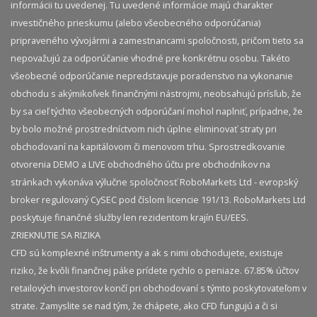
informácii tu uvedenej. Tu uvedené informácie majú charakter
investičného prieskumu (alebo všeobecného odporúčania)
pripraveného vývojármi a zamestnancami spoločnosti, pričom tieto sa
nepovažujú za odporúčanie vhodné pre konkrétnu osobu. Takéto
všeobecné odporúčanie nepredstavuje poradenstvo na vykonanie
obchodu s akýmikoľvek finančnými nástrojmi, neobsahujú prísľub, že
by sa cieľ týchto všeobecných odporúčaní mohol naplniť, prípadne, že
by bolo možné prostredníctvom nich úplne eliminovať straty pri
obchodovaní na kapitálovom či menovom trhu. Sprostredkovanie
otvorenia DEMO a LIVE obchodného účtu pre obchodníkov na
stránkach vykonáva výlučne spoločnosť RoboMarkets Ltd - evropský
broker regulovaný CySEC pod číslom licencie 191/13. RoboMarkets Ltd
poskytuje finančné služby len rezidentom krajín EU/EES.
ZRIEKNUTIE SA RIZIKA
CFD sú komplexné inštrumenty a ak s nimi obchodujete, existuje
riziko, že kvôli finančnej páke prídete rychlo o peniaze. 67.85% účtov
retailových investorov končí pri obchodovaní s týmto poskytovateľom v
strate. Zamyslite se nad tým, že chápete, ako CFD fungujú a či si