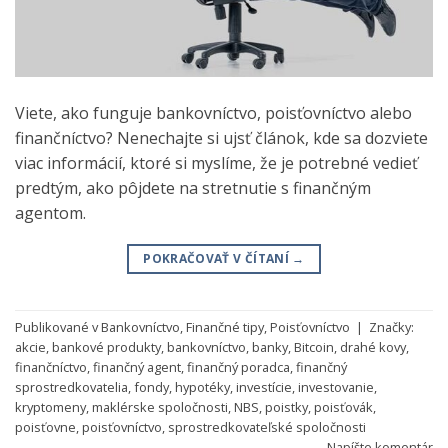
Viete, ako funguje bankovníctvo, poisťovníctvo alebo
finančníctvo? Nenechajte si ujsť článok, kde sa dozviete
viac informácií, ktoré si myslíme, že je potrebné vedieť
predtým, ako pôjdete na stretnutie s finančným
agentom.
POKRAČOVAŤ V ČÍTANÍ
→
Publikované v
Bankovníctvo
,
Finančné tipy
,
Poisťovníctvo
|
Značky:
akcie
,
bankové produkty
,
bankovníctvo
,
banky
,
Bitcoin
,
drahé kovy
,
finančníctvo
,
finančný agent
,
finančný poradca
,
finančný
sprostredkovatelia
,
fondy
,
hypotéky
,
investície
,
investovanie
,
kryptomeny
,
maklérske spoločnosti
,
NBS
,
poistky
,
poisťovák
,
poisťovne
,
poisťovníctvo
,
sprostredkovateľské spoločnosti
Napíšte komentár