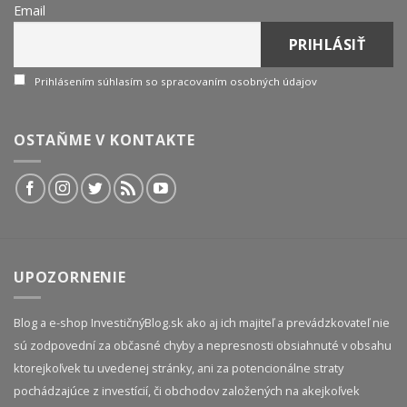
Email
Prihlásením súhlasím so spracovaním osobných údajov
OSTAŇME V KONTAKTE
UPOZORNENIE
Blog a e-shop InvestičnýBlog.sk ako aj ich majiteľ a prevádzkovateľ nie
sú zodpovední za občasné chyby a nepresnosti obsiahnuté v obsahu
ktorejkoľvek tu uvedenej stránky, ani za potencionálne straty
pochádzajúce z investícií, či obchodov založených na akejkoľvek