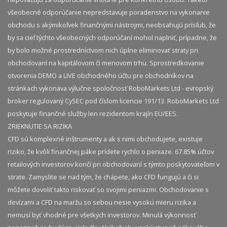
všeobecné odporúčanie nepredstavuje poradenstvo na vykonanie
obchodu s akýmikoľvek finančnými nástrojmi, neobsahujú prísľub, že
by sa cieľ týchto všeobecných odporúčaní mohol naplniť, prípadne, že
by bolo možné prostredníctvom nich úplne eliminovať straty pri
obchodovaní na kapitálovom či menovom trhu. Sprostredkovanie
otvorenia DEMO a LIVE obchodného účtu pre obchodníkov na
stránkach vykonáva výlučne spoločnosť RoboMarkets Ltd - evropský
broker regulovaný CySEC pod číslom licencie 191/13. RoboMarkets Ltd
poskytuje finančné služby len rezidentom krajín EU/EES.
ZRIEKNUTIE SA RIZIKA
CFD sú komplexné inštrumenty a ak s nimi obchodujete, existuje
riziko, že kvôli finančnej páke prídete rychlo o peniaze. 67.85% účtov
retailových investorov končí pri obchodovaní s týmto poskytovateľom v
strate. Zamyslite se nad tým, že chápete, ako CFD fungujú a či si
môžete dovoliť takto riskovať so svojimi peniazmi. Obchodovanie s
devízami a CFD na maržu so sebou nesie vysokú mieru rizika a
nemusí byť vhodné pre všetkých investorov. Minulá výkonnosť