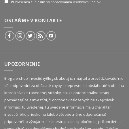
Prihlásením súhlasím so spracovaním osobných údajov
OSTAŇME V KONTAKTE
UPOZORNENIE
Blog a e-shop InvestičnýBlog.sk ako aj ich majiteľ a prevádzkovateľ nie
sú zodpovední za občasné chyby a nepresnosti obsiahnuté v obsahu
ktorejkoľvek tu uvedenej stránky, ani za potencionálne straty
pochádzajúce z investícií, či obchodov založených na akejkoľvek
informácii tu uvedenej. Tu uvedené informácie majú charakter
investičného prieskumu (alebo všeobecného odporúčania)
pripraveného vývojármi a zamestnancami spoločnosti, pričom tieto sa
nepovažujú za odporúčanie vhodné pre konkrétnu osobu. Takéto