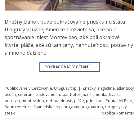
Dnešný článok bude pokračovanie prieskumu štátu
Uruguay v Južnej Amerike. Dozviete sa, aké bolo
spoznávanie miest Montevideo, aké boli okrajové
štvrte, pláže, aké sú tam ceny, nehnuteľnosti, potraviny
a mnoho ďalšieho.
POKRAČOVAŤ V ČÍTANÍ
→
Publikované v
Cestovanie
,
Uruguay trip
|
Značky:
angličtina
,
atlantický
oceán
,
centrum
,
cestovanie
,
futbal
,
hotel
,
južná amerika
,
kvalita
potravín
,
montevideo
,
nehnuteľnosti
,
pláže
,
prieskum
,
Punta del Este
,
South America
,
španielsko
,
trip
,
uruguay
,
uruguay trip
,
Uruguayský
steak
Napíšte komentár