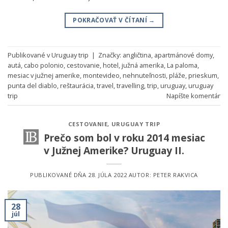
POKRAČOVAŤ V ČÍTANÍ
→
Publikované v
Uruguay trip
|
Značky:
angličtina
,
apartmánové domy
,
autá
,
cabo polonio
,
cestovanie
,
hotel
,
južná amerika
,
La paloma
,
mesiac v južnej amerike
,
montevideo
,
nehnuteľnosti
,
pláže
,
prieskum
,
punta del diablo
,
reštaurácia
,
travel
,
travelling
,
trip
,
uruguay
,
uruguay
trip
Napíšte komentár
CESTOVANIE
,
URUGUAY TRIP
Prečo som bol v roku 2014 mesiac
v Južnej Amerike? Uruguay II.
PUBLIKOVANÉ DŇA
28. JÚLA 2022
AUTOR:
PETER RAKVICA
28
júl