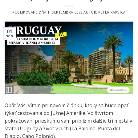
PUBLIKOVANÉ DŇA
1. SEPTEMBRA 2022
AUTOR:
PETER RAKVICA
01
sep
Opäť Vás, vítam pri novom článku, ktorý sa bude opäť
týkať cestovania po Južnej Amerike. Vo štvrtom
pokračovaní prieskumu vám priblížim ďalšie tri mestá v
štáte Uruguay a život v nich (La Paloma, Punta del
Diablo, Cabo Polonio).