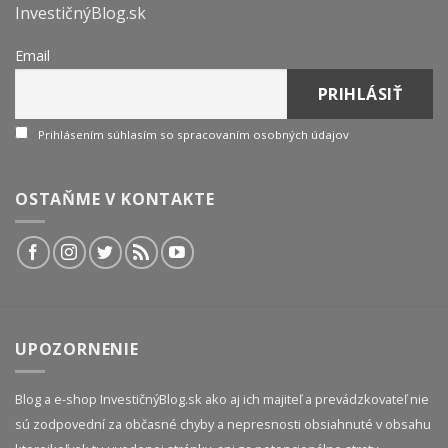
InvestičnýBlog.sk
Email
Prihlásením súhlasím so spracovaním osobných údajov
OSTAŇME V KONTAKTE
UPOZORNENIE
Blog a e-shop InvestičnýBlog.sk ako aj ich majiteľ a prevádzkovateľ nie
sú zodpovední za občasné chyby a nepresnosti obsiahnuté v obsahu