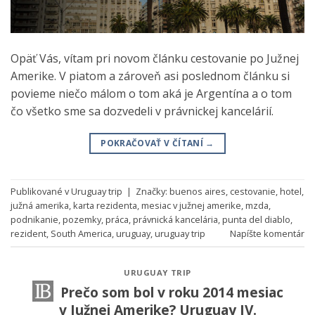
Opäť Vás, vítam pri novom článku cestovanie po Južnej
Amerike. V piatom a zároveň asi poslednom článku si
povieme niečo málom o tom aká je Argentína a o tom
čo všetko sme sa dozvedeli v právnickej kancelárií.
POKRAČOVAŤ V ČÍTANÍ
→
Publikované v
Uruguay trip
|
Značky:
buenos aires
,
cestovanie
,
hotel
,
južná amerika
,
karta rezidenta
,
mesiac v južnej amerike
,
mzda
,
podnikanie
,
pozemky
,
práca
,
právnická kancelária
,
punta del diablo
,
rezident
,
South America
,
uruguay
,
uruguay trip
Napíšte komentár
URUGUAY TRIP
Prečo som bol v roku 2014 mesiac
v Južnej Amerike? Uruguay IV.