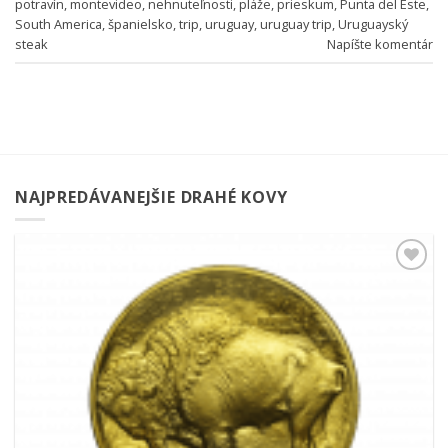
potravín
,
montevideo
,
nehnuteľnosti
,
pláže
,
prieskum
,
Punta del Este
,
South America
,
španielsko
,
trip
,
uruguay
,
uruguay trip
,
Uruguayský
steak
Napíšte komentár
NAJPREDÁVANEJŠIE DRAHÉ KOVY
Pridať k
obľúbeným