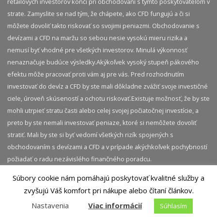
retailových investorov končí pri obchodovaní s týmto poskytovateľom v
strate. Zamyslite se nad tým, že chápete, ako CFD fungujú a či si
môžete dovoliť takto riskovať so svojimi peniazmi. Obchodovanie s
devízami a CFD na maržu so sebou nesie vysokú mieru rizika a
nemusí byť vhodné pre všetkých investorov. Minulá výkonnosť
nenaznačuje budúce výsledky.​ Akýkoľvek vysoký stupeň pákového
efektu môže pracovať proti vám aj pre vás. Pred rozhodnutím
investovať do devíz a CFD by ste mali dôkladne zvážiť svoje investičné
ciele, úroveň skúseností a ochotu riskovať.​ Existuje možnosť, že by ste
mohli utrpieť stratu časti alebo celej svojej počiatočnej investície, a
preto by ste nemali investovať peniaze, ktoré si nemôžete dovoliť
stratiť. Mali by ste si byť vedomí všetkých rizík spojených s
obchodovaním s devízami a CFD a v prípade akýchkoľvek pochybností
požiadať o radu nezávislého finančného poradcu.
Súbory cookie nám pomáhajú poskytovať kvalitné služby a
© 2026 InvestičnýBlog.sk | Všetky práva vyhradené.
zvyšujú Váš komfort pri nákupe alebo čítaní článkov.
Akékoľvek kopírovanie obsahu tejto stránky je bez
Nastavenia
Viac informácií
Súhlasím
predchádzajúceho súhlasu zakázané.