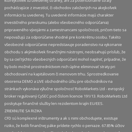
ktorejkoľvek tu uvedenej stránky, ani za potencionálne straty
pochádzajúce z investícií, či obchodov založených na akejkoľvek
informácii tu uvedenej. Tu uvedené informácie majú charakter
investičného prieskumu (alebo všeobecného odporúčania)
pripraveného vývojármi a zamestnancami spoločnosti, pričom tieto sa
nepovažujú za odporúčanie vhodné pre konkrétnu osobu. Takéto
všeobecné odporúčanie nepredstavuje poradenstvo na vykonanie
obchodu s akýmikoľvek finančnými nástrojmi, neobsahujú prísľub, že
by sa cieľ týchto všeobecných odporúčaní mohol naplniť, prípadne, že
by bolo možné prostredníctvom nich úplne eliminovať straty pri
obchodovaní na kapitálovom či menovom trhu. Sprostredkovanie
otvorenia DEMO a LIVE obchodného účtu pre obchodníkov na
stránkach vykonáva výlučne spoločnosť RoboMarkets Ltd - evropský
broker regulovaný CySEC pod číslom licencie 191/13. RoboMarkets Ltd
poskytuje finančné služby len rezidentom krajín EU/EES.
ZRIEKNUTIE SA RIZIKA
CFD sú komplexné inštrumenty a ak s nimi obchodujete, existuje
riziko, že kvôli finančnej páke prídete rychlo o peniaze. 67.85% účtov