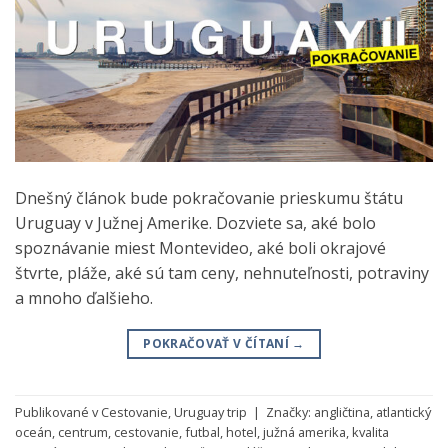
Dnešný článok bude pokračovanie prieskumu štátu
Uruguay v Južnej Amerike. Dozviete sa, aké bolo
spoznávanie miest Montevideo, aké boli okrajové
štvrte, pláže, aké sú tam ceny, nehnuteľnosti, potraviny
a mnoho ďalšieho.
POKRAČOVAŤ V ČÍTANÍ
→
Publikované v
Cestovanie
,
Uruguay trip
|
Značky:
angličtina
,
atlantický
oceán
,
centrum
,
cestovanie
,
futbal
,
hotel
,
južná amerika
,
kvalita