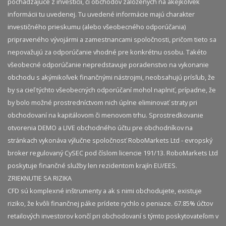
pochádzajúce z investícií, či obchodov založených na akejkoľvek
informácii tu uvedenej. Tu uvedené informácie majú charakter
investičného prieskumu (alebo všeobecného odporúčania)
pripraveného vývojármi a zamestnancami spoločnosti, pričom tieto sa
nepovažujú za odporúčanie vhodné pre konkrétnu osobu. Takéto
všeobecné odporúčanie nepredstavuje poradenstvo na vykonanie
obchodu s akýmikoľvek finančnými nástrojmi, neobsahujú prísľub, že
by sa cieľ týchto všeobecných odporúčaní mohol naplniť, prípadne, že
by bolo možné prostredníctvom nich úplne eliminovať straty pri
obchodovaní na kapitálovom či menovom trhu. Sprostredkovanie
otvorenia DEMO a LIVE obchodného účtu pre obchodníkov na
stránkach vykonáva výlučne spoločnosť RoboMarkets Ltd - evropský
broker regulovaný CySEC pod číslom licencie 191/13. RoboMarkets Ltd
poskytuje finančné služby len rezidentom krajín EU/EES.
ZRIEKNUTIE SA RIZIKA
CFD sú komplexné inštrumenty a ak s nimi obchodujete, existuje
riziko, že kvôli finančnej páke prídete rychlo o peniaze. 67.85% účtov
retailových investorov končí pri obchodovaní s týmto poskytovateľom v