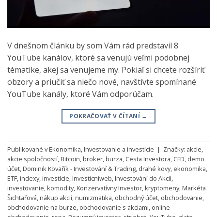
V dnešnom článku by som Vám rád predstavil 8
YouTube kanálov, ktoré sa venujú veľmi podobnej
tématike, akej sa venujeme my. Pokiaľ si chcete rozšíriť
obzory a priučiť sa niečo nové, navštívte spomínané
YouTube kanály, ktoré Vám odporúčam.
POKRAČOVAŤ V ČÍTANÍ
→
Publikované v
Ekonomika
,
Investovanie a investície
|
Značky:
akcie
,
akcie spoločností
,
Bitcoin
,
broker
,
burza
,
Cesta Investora
,
CFD
,
demo
účet
,
Dominik Kovařík - Investování & Trading
,
drahé kovy
,
ekonomika
,
ETF
,
indexy
,
investície
,
Investicniweb
,
Investování do Akcií
,
investovanie
,
komodity
,
Konzervatívny Investor
,
kryptomeny
,
Markéta
Šichtařová
,
nákup akcií
,
numizmatika
,
obchodný účet
,
obchodovanie
,
obchodovanie na burze
,
obchodovanie s akciami
,
online