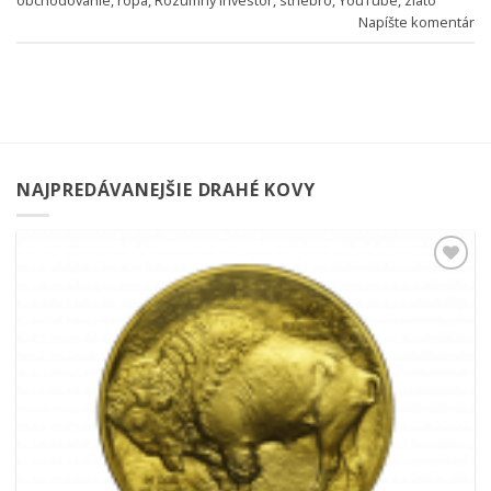
obchodovanie
,
ropa
,
Rozumný investor
,
striebro
,
YouTube
,
zlato
Napíšte komentár
NAJPREDÁVANEJŠIE DRAHÉ KOVY
Pridať k
obľúbeným