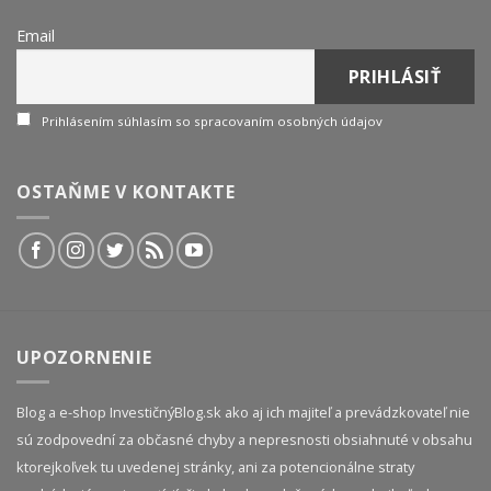
Email
Prihlásením súhlasím so spracovaním osobných údajov
OSTAŇME V KONTAKTE
UPOZORNENIE
Blog a e-shop InvestičnýBlog.sk ako aj ich majiteľ a prevádzkovateľ nie
sú zodpovední za občasné chyby a nepresnosti obsiahnuté v obsahu
ktorejkoľvek tu uvedenej stránky, ani za potencionálne straty