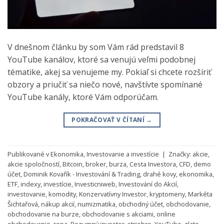
V dnešnom článku by som Vám rád predstavil 8
YouTube kanálov, ktoré sa venujú veľmi podobnej
tématike, akej sa venujeme my. Pokiaľ si chcete rozšíriť
obzory a priučiť sa niečo nové, navštívte spomínané
YouTube kanály, ktoré Vám odporúčam.
POKRAČOVAŤ V ČÍTANÍ
→
Publikované v
Ekonomika
,
Investovanie a investície
|
Značky:
akcie
,
akcie spoločností
,
Bitcoin
,
broker
,
burza
,
Cesta Investora
,
CFD
,
demo
účet
,
Dominik Kovařík - Investování & Trading
,
drahé kovy
,
ekonomika
,
ETF
,
indexy
,
investície
,
Investicniweb
,
Investování do Akcií
,
investovanie
,
komodity
,
Konzervatívny Investor
,
kryptomeny
,
Markéta
Šichtařová
,
nákup akcií
,
numizmatika
,
obchodný účet
,
obchodovanie
,
obchodovanie na burze
,
obchodovanie s akciami
,
online