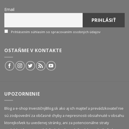
Email
Prihlásením súhlasím so spracovaním osobných údajov
OSTAŇME V KONTAKTE
UPOZORNENIE
Blog a e-shop InvestičnýBlog.sk ako aj ich majiteľ a prevádzkovateľ nie
sú zodpovední za občasné chyby a nepresnosti obsiahnuté v obsahu
ktorejkoľvek tu uvedenej stránky, ani za potencionálne straty