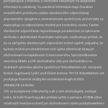
pochádzajúce z investícií, či obchodov založených na akejkoľvek
informácii tu uvedenej. Tu uvedené informácie majú charakter
investičného prieskumu (alebo všeobecného odporúčania)
pripraveného vývojármi a zamestnancami spoločnosti, pričom tieto sa
nepovažujú za odporúčanie vhodné pre konkrétnu osobu. Takéto
všeobecné odporúčanie nepredstavuje poradenstvo na vykonanie
obchodu s akýmikoľvek finančnými nástrojmi, neobsahujú prísľub, že
by sa cieľ týchto všeobecných odporúčaní mohol naplniť, prípadne, že
by bolo možné prostredníctvom nich úplne eliminovať straty pri
obchodovaní na kapitálovom či menovom trhu. Sprostredkovanie
otvorenia DEMO a LIVE obchodného účtu pre obchodníkov na
stránkach vykonáva výlučne spoločnosť RoboMarkets Ltd - evropský
broker regulovaný CySEC pod číslom licencie 191/13. RoboMarkets Ltd
poskytuje finančné služby len rezidentom krajín EU/EES.
ZRIEKNUTIE SA RIZIKA
CFD sú komplexné inštrumenty a ak s nimi obchodujete, existuje
riziko, že kvôli finančnej páke prídete rychlo o peniaze. 67.85% účtov
retailových investorov končí pri obchodovaní s týmto poskytovateľom v