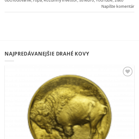
obchodovanie
,
ropa
,
Rozumný investor
,
striebro
,
YouTube
,
zlato
Napíšte komentár
NAJPREDÁVANEJŠIE DRAHÉ KOVY
Pridať k
obľúbeným