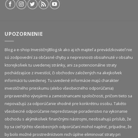
UPOZORNENIE
Blog a e-shop InvestičnýBlog.sk ako aj ich majiteľ a prevádzkovateľ nie
sú zodpovední za občasné chyby a nepresnosti obsiahnuté v obsahu
ktorejkoľvek tu uvedenej stránky, ani za potencionálne straty
pochádzajúce z investícií, či obchodov založených na akejkoľvek
informácii tu uvedenej. Tu uvedené informácie majú charakter
investičného prieskumu (alebo všeobecného odporúčania)
pripraveného vývojármi a zamestnancami spoločnosti, pričom tieto sa
nepovažujú za odporúčanie vhodné pre konkrétnu osobu. Takéto
všeobecné odporúčanie nepredstavuje poradenstvo na vykonanie
obchodu s akýmikoľvek finančnými nástrojmi, neobsahujú prísľub, že
by sa cieľ týchto všeobecných odporúčaní mohol naplniť, prípadne, že
by bolo možné prostredníctvom nich úplne eliminovať straty pri