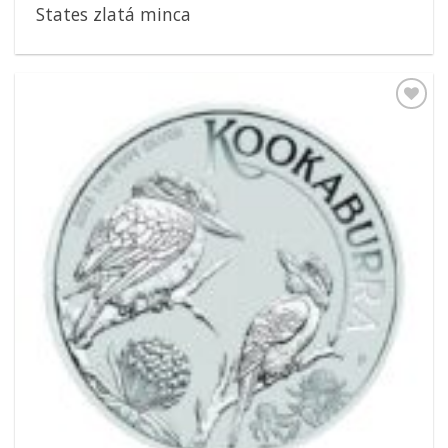
States zlatá minca
Pridať k
obľúbeným