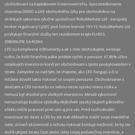
obchodovaní na kapitálovom či menovom trhu. Sprostredkovanie
otvorenia DEMO a LIVE obchodného účtu pre obchodníkov na
stránkach vykonáva výlučne spoločnosť RoboMarkets Ltd - evropský
broker regulovaný CySEC pod číslom licencie 191/13. RoboMarkets Ltd
poskytuje finančné služby len rezidentom krajín EU/EES.
ZRIEKNUTIE SA RIZIKA
CFD sú komplexné inštrumenty a ak s nimi obchodujete, existuje
riziko, že kvôli finančnej páke prídete rychlo o peniaze. 67.85% účtov
retailových investorov končí pri obchodovaní s týmto poskytovateľom v
strate. Zamyslite se nad tým, že chápete, ako CFD fungujú a či si
môžete dovoliť takto riskovať so svojimi peniazmi. Obchodovanie s
devízami a CFD na maržu so sebou nesie vysokú mieru rizika a
nemusí byť vhodné pre všetkých investorov. Minulá výkonnosť
nenaznačuje budúce výsledky.​ Akýkoľvek vysoký stupeň pákového
efektu môže pracovať proti vám aj pre vás. Pred rozhodnutím
investovať do devíz a CFD by ste mali dôkladne zvážiť svoje investičné
ciele, úroveň skúseností a ochotu riskovať.​ Existuje možnosť, že by ste
mohli utrpieť stratu časti alebo celej svojej počiatočnej investície, a