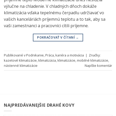
výlučne na chladenie. V chladných dňoch dokáže
klimatizácia vďaka tepelnému čerpadlu udržiavať vo
vašich kanceláriách príjemnú teplotu a to tak, aby sa
vaši zamestnanci a pracovníci cítili príjemne.
POKRAČOVAŤ V ČÍTANÍ
→
Publikované v
Podnikanie
,
Práca, kariéra a motivácia
|
Značky:
kazetové klimatizácie
,
klimatizácia
,
klimatizácie
,
mobilné klimatizácie
,
nástenné klimatizácie
Napíšte komentár
NAJPREDÁVANEJŠIE DRAHÉ KOVY