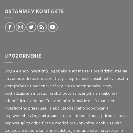
OSTAŇME V KONTAKTE
UPOZORNENIE
Blog a e-shop InvestičnýBlog.sk ako aj ich majiteľ a prevádzkovateľ nie
sú zodpovední za občasné chyby a nepresnosti obsiahnuté v obsahu
ktorejkoľvek tu uvedenej stránky, ani za potencionálne straty
pochádzajúce z investícií, či obchodov založených na akejkoľvek
informácii tu uvedenej. Tu uvedené informácie majú charakter
investičného prieskumu (alebo všeobecného odporúčania)
pripraveného vývojármi a zamestnancami spoločnosti, pričom tieto sa
nepovažujú za odporúčanie vhodné pre konkrétnu osobu. Takéto
všeobecné odporúčanie nepredstavuje poradenstvo na vykonanie