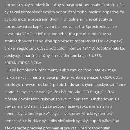
obchodu s akýmikoľvek finančnými nástrojmi, neobsahujú prísľub, že
by sa cieľ týchto všeobecných odporúčaní mohol naplniť, prípadne, že
by bolo možné prostredníctvom nich úplne eliminovať straty pri
obchodovaní na kapitálovom či menovom trhu. Sprostredkovanie
otvorenia DEMO a LIVE obchodného účtu pre obchodníkov na
stránkach vykonáva výlučne spoločnosť RoboMarkets Ltd - evropský
broker regulovaný CySEC pod číslom licencie 191/13. RoboMarkets Ltd
poskytuje finančné služby len rezidentom krajín EU/EES.
ZRIEKNUTIE SA RIZIKA
CFD sú komplexné inštrumenty a ak s nimi obchodujete, existuje
riziko, že kvôli finančnej páke prídete rychlo o peniaze. 67.85% účtov
retailových investorov končí pri obchodovaní s týmto poskytovateľom v
strate. Zamyslite se nad tým, že chápete, ako CFD fungujú a či si
môžete dovoliť takto riskovať so svojimi peniazmi. Obchodovanie s
devízami a CFD na maržu so sebou nesie vysokú mieru rizika a
nemusí byť vhodné pre všetkých investorov. Minulá výkonnosť
nenaznačuje budúce výsledky.​ Akýkoľvek vysoký stupeň pákového
efektu môže pracovať proti vám aj pre vás. Pred rozhodnutím