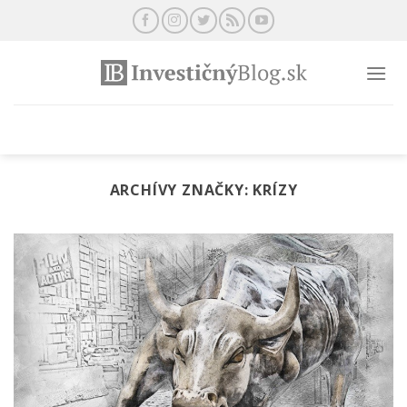
Preskočiť
na
obsah
ARCHÍVY ZNAČKY:
KRÍZY