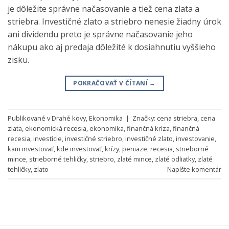
je dôležite správne načasovanie a tiež cena zlata a
striebra. Investičné zlato a striebro nenesie žiadny úrok
ani dividendu preto je správne načasovanie jeho
nákupu ako aj predaja dôležité k dosiahnutiu vyššieho
zisku.
POKRAČOVAŤ V ČÍTANÍ
→
Publikované v
Drahé kovy
,
Ekonomika
|
Značky:
cena striebra
,
cena
zlata
,
ekonomická recesia
,
ekonomika
,
finančná kríza
,
finančná
recesia
,
investície
,
investičné striebro
,
investičné zlato
,
investovanie
,
kam investovať
,
kde investovať
,
krízy
,
peniaze
,
recesia
,
strieborné
mince
,
strieborné tehličky
,
striebro
,
zlaté mince
,
zlaté odliatky
,
zlaté
tehličky
,
zlato
Napíšte komentár