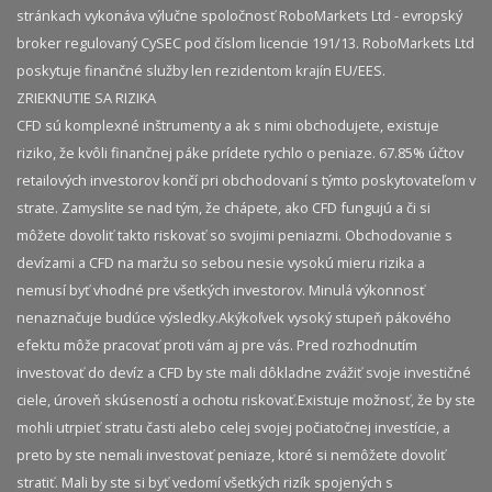
stránkach vykonáva výlučne spoločnosť RoboMarkets Ltd - evropský
broker regulovaný CySEC pod číslom licencie 191/13. RoboMarkets Ltd
poskytuje finančné služby len rezidentom krajín EU/EES.
ZRIEKNUTIE SA RIZIKA
CFD sú komplexné inštrumenty a ak s nimi obchodujete, existuje
riziko, že kvôli finančnej páke prídete rychlo o peniaze. 67.85% účtov
retailových investorov končí pri obchodovaní s týmto poskytovateľom v
strate. Zamyslite se nad tým, že chápete, ako CFD fungujú a či si
môžete dovoliť takto riskovať so svojimi peniazmi. Obchodovanie s
devízami a CFD na maržu so sebou nesie vysokú mieru rizika a
nemusí byť vhodné pre všetkých investorov. Minulá výkonnosť
nenaznačuje budúce výsledky.​ Akýkoľvek vysoký stupeň pákového
efektu môže pracovať proti vám aj pre vás. Pred rozhodnutím
investovať do devíz a CFD by ste mali dôkladne zvážiť svoje investičné
ciele, úroveň skúseností a ochotu riskovať.​ Existuje možnosť, že by ste
mohli utrpieť stratu časti alebo celej svojej počiatočnej investície, a
preto by ste nemali investovať peniaze, ktoré si nemôžete dovoliť
stratiť. Mali by ste si byť vedomí všetkých rizík spojených s