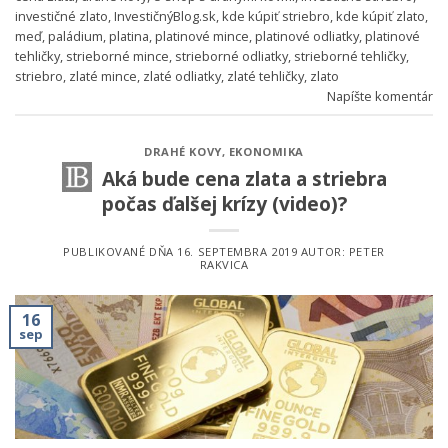
investičné zlato
,
InvestičnýBlog.sk
,
kde kúpiť striebro
,
kde kúpiť zlato
,
meď
,
paládium
,
platina
,
platinové mince
,
platinové odliatky
,
platinové
tehličky
,
strieborné mince
,
strieborné odliatky
,
strieborné tehličky
,
striebro
,
zlaté mince
,
zlaté odliatky
,
zlaté tehličky
,
zlato
Napíšte komentár
DRAHÉ KOVY
,
EKONOMIKA
Aká bude cena zlata a striebra
počas ďalšej krízy (video)?
PUBLIKOVANÉ DŇA
16. SEPTEMBRA 2019
AUTOR:
PETER
RAKVICA
16
sep