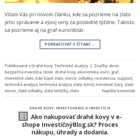
Vítam Vás pri novom článku, kde sa pozrieme na zlato
jeho správanie a vývoj ceny za posledné týždne. Takisto
sa pozrieme aj na graf euro/dolár.
POKRAČOVAŤ V ČÍTANÍ
→
Publikované v
Drahé kovy
,
Technické analýzy
|
Značky:
akcie
,
bezpečná investícia
,
dolár
,
drahé kovy
,
ekonomika
,
euro
,
graf
,
investičné zlato
,
kde kúpiť zlato
,
mince
,
odliatky
,
rezistencia
,
support
,
technická analýza
,
technická analýza zlata
,
trend
,
trendové čiary
,
zlaté
mince
,
zlaté odliatky
,
zlaté tehličky
,
zlato
Napíšte komentár
DRAHÉ KOVY
,
INVESTOVANIE A INVESTÍCIE
Ako nakupovať drahé kovy v e-
shope InvestičnýBlog.sk? Proces
nákupu, úhrady a dodania.