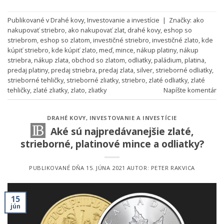
Publikované v
Drahé kovy
,
Investovanie a investície
|
Značky:
ako
nakupovať striebro
,
ako nakupovať zlat
,
drahé kovy
,
eshop so
striebrom
,
eshop so zlatom
,
investičné striebro
,
investičné zlato
,
kde
kúpiť striebro
,
kde kúpiť zlato
,
meď
,
mince
,
nákup platiny
,
nákup
striebra
,
nákup zlata
,
obchod so zlatom
,
odliatky
,
paládium
,
platina
,
predaj platiny
,
predaj striebra
,
predaj zlata
,
silver
,
strieborné odliatky
,
strieborné tehličky
,
strieborné zliatky
,
striebro
,
zlaté odliatky
,
zlaté
tehličky
,
zlaté zliatky
,
zlato
,
zliatky
Napíšte komentár
DRAHÉ KOVY
,
INVESTOVANIE A INVESTÍCIE
Aké sú najpredávanejšie zlaté,
strieborné, platinové mince a odliatky?
PUBLIKOVANÉ DŇA
15. JÚNA 2021
AUTOR:
PETER RAKVICA
15
jún