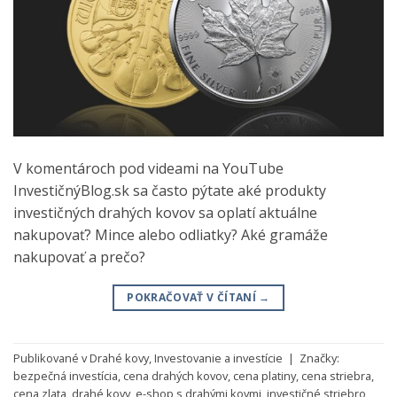
V komentároch pod videami na YouTube
InvestičnýBlog.sk sa často pýtate aké produkty
investičných drahých kovov sa oplatí aktuálne
nakupovať? Mince alebo odliatky? Aké gramáže
nakupovať a prečo?
POKRAČOVAŤ V ČÍTANÍ
→
Publikované v
Drahé kovy
,
Investovanie a investície
|
Značky:
bezpečná investícia
,
cena drahých kovov
,
cena platiny
,
cena striebra
,
cena zlata
,
drahé kovy
,
e-shop s drahými kovmi
,
investičné striebro
,