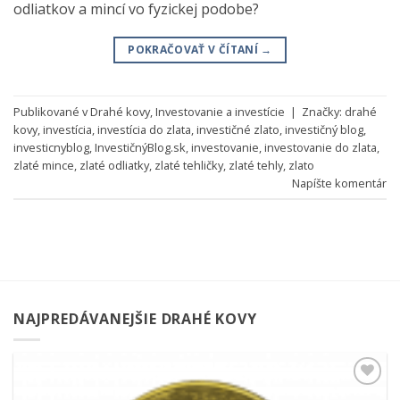
odliatkov a mincí vo fyzickej podobe?
POKRAČOVAŤ V ČÍTANÍ
→
Publikované v
Drahé kovy
,
Investovanie a investície
|
Značky:
drahé
kovy
,
investícia
,
investícia do zlata
,
investičné zlato
,
investičný blog
,
investicnyblog
,
InvestičnýBlog.sk
,
investovanie
,
investovanie do zlata
,
zlaté mince
,
zlaté odliatky
,
zlaté tehličky
,
zlaté tehly
,
zlato
Napíšte komentár
NAJPREDÁVANEJŠIE DRAHÉ KOVY
Pridať k