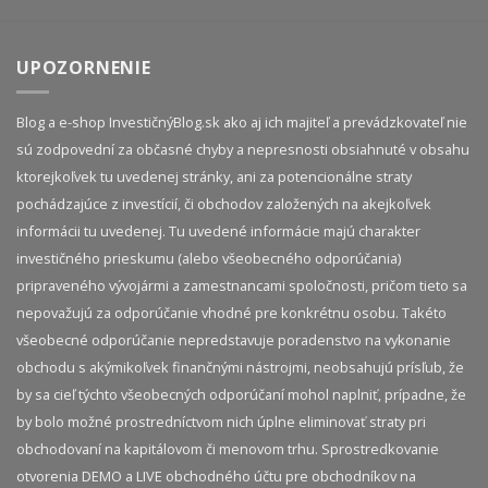
UPOZORNENIE
Blog a e-shop InvestičnýBlog.sk ako aj ich majiteľ a prevádzkovateľ nie
sú zodpovední za občasné chyby a nepresnosti obsiahnuté v obsahu
ktorejkoľvek tu uvedenej stránky, ani za potencionálne straty
pochádzajúce z investícií, či obchodov založených na akejkoľvek
informácii tu uvedenej. Tu uvedené informácie majú charakter
investičného prieskumu (alebo všeobecného odporúčania)
pripraveného vývojármi a zamestnancami spoločnosti, pričom tieto sa
nepovažujú za odporúčanie vhodné pre konkrétnu osobu. Takéto
všeobecné odporúčanie nepredstavuje poradenstvo na vykonanie
obchodu s akýmikoľvek finančnými nástrojmi, neobsahujú prísľub, že
by sa cieľ týchto všeobecných odporúčaní mohol naplniť, prípadne, že
by bolo možné prostredníctvom nich úplne eliminovať straty pri
obchodovaní na kapitálovom či menovom trhu. Sprostredkovanie
otvorenia DEMO a LIVE obchodného účtu pre obchodníkov na