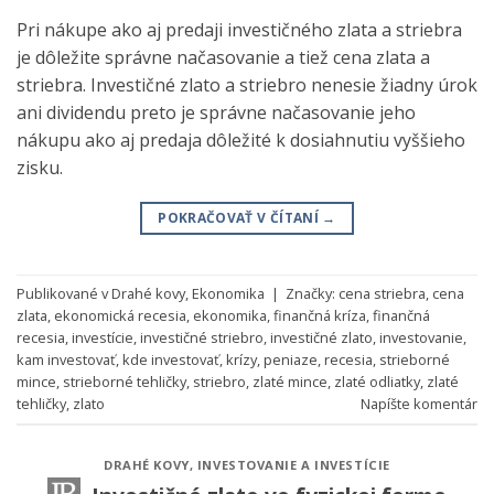
Pri nákupe ako aj predaji investičného zlata a striebra
je dôležite správne načasovanie a tiež cena zlata a
striebra. Investičné zlato a striebro nenesie žiadny úrok
ani dividendu preto je správne načasovanie jeho
nákupu ako aj predaja dôležité k dosiahnutiu vyššieho
zisku.
POKRAČOVAŤ V ČÍTANÍ
→
Publikované v
Drahé kovy
,
Ekonomika
|
Značky:
cena striebra
,
cena
zlata
,
ekonomická recesia
,
ekonomika
,
finančná kríza
,
finančná
recesia
,
investície
,
investičné striebro
,
investičné zlato
,
investovanie
,
kam investovať
,
kde investovať
,
krízy
,
peniaze
,
recesia
,
strieborné
mince
,
strieborné tehličky
,
striebro
,
zlaté mince
,
zlaté odliatky
,
zlaté
tehličky
,
zlato
Napíšte komentár
DRAHÉ KOVY
,
INVESTOVANIE A INVESTÍCIE