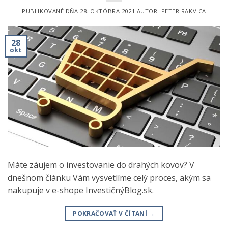
PUBLIKOVANÉ DŇA
28. OKTÓBRA 2021
AUTOR:
PETER RAKVICA
28
okt
Máte záujem o investovanie do drahých kovov? V
dnešnom článku Vám vysvetlíme celý proces, akým sa
nakupuje v e-shope InvestičnýBlog.sk.
POKRAČOVAŤ V ČÍTANÍ
→