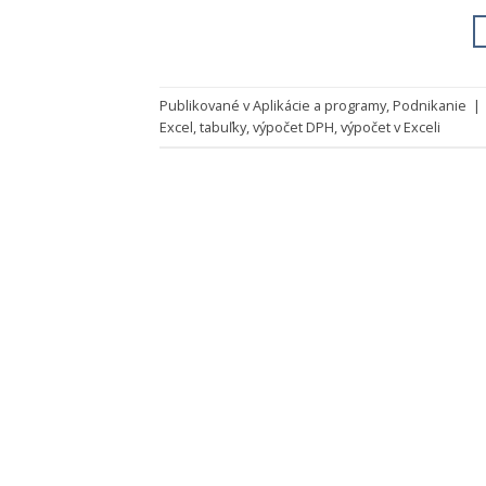
Publikované v
Aplikácie a programy
,
Podnikanie
|
Excel
,
tabuľky
,
výpočet DPH
,
výpočet v Exceli