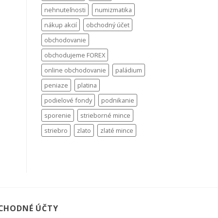
nehnuteľnosti
numizmatika
nákup akcií
obchodný účet
obchodovanie
obchodujeme FOREX
online obchodovanie
paládium
peniaze
platina
podielové fondy
podnikanie
sporenie
strieborné mince
striebro
zlato
zlaté mince
CHODNÉ ÚČTY