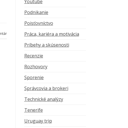
Youtube
Podnikanie
Poisťovníctvo
Práca, kariéra a motivácia
ntár
Príbehy a skúsenosti
Recenzie
Rozhovory
Sporenie
Správcovia a brokeri
Technické analýzy
Tenerife
Uruguay trip