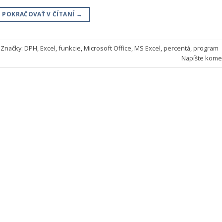
POKRAČOVAŤ V ČÍTANÍ
→
Značky:
DPH
,
Excel
,
funkcie
,
Microsoft Office
,
MS Excel
,
percentá
,
program
Napíšte kome