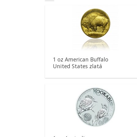
Pridať k
obľúbeným
1 oz American Buffalo
United States zlatá
minca
Pridať k
obľúbeným