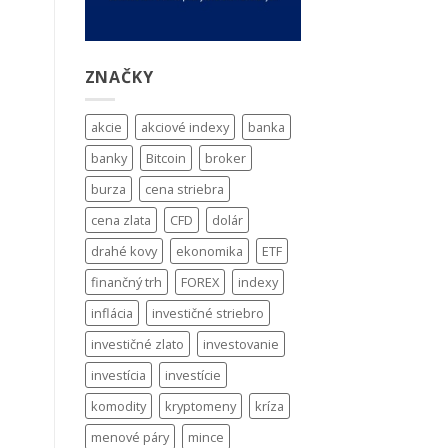
ZNAČKY
akcie
akciové indexy
banka
banky
Bitcoin
broker
burza
cena striebra
cena zlata
CFD
dolár
drahé kovy
ekonomika
ETF
finančný trh
FOREX
indexy
inflácia
investičné striebro
investičné zlato
investovanie
investícia
investície
komodity
kryptomeny
kríza
menové páry
mince