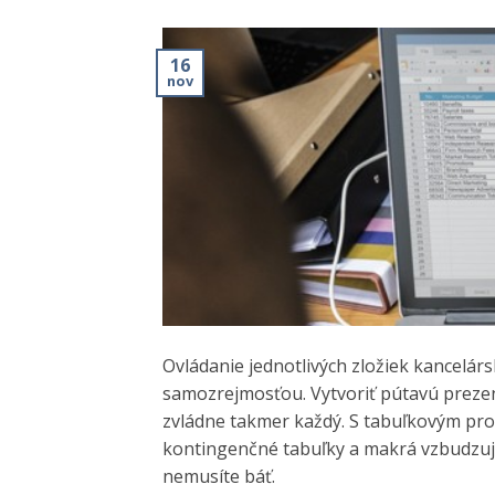
16
nov
Ovládanie jednotlivých zložiek kancelár
samozrejmosťou. Vytvoriť pútavú prezen
zvládne takmer každý. S tabuľkovým proc
kontingenčné tabuľky a makrá vzbudzujú 
nemusíte báť.