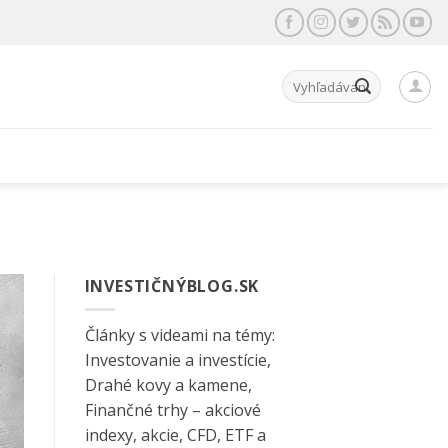
Hľadať:
INVESTIČNÝBLOG.SK
Články s videami na témy:
Investovanie a investície,
Drahé kovy a kamene,
Finančné trhy – akciové
indexy, akcie, CFD, ETF a