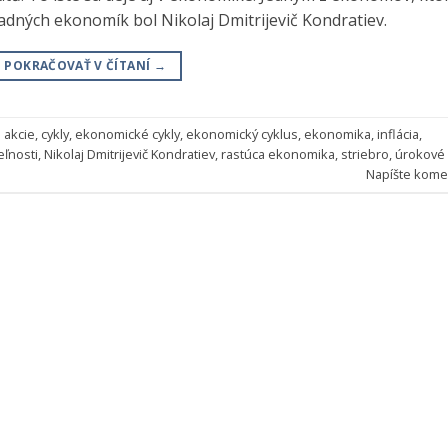
adných ekonomík bol Nikolaj Dmitrijevič Kondratiev.
POKRAČOVAŤ V ČÍTANÍ
→
:
akcie
,
cykly
,
ekonomické cykly
,
ekonomický cyklus
,
ekonomika
,
inflácia
,
ľnosti
,
Nikolaj Dmitrijevič Kondratiev
,
rastúca ekonomika
,
striebro
,
úrokové
Napíšte kome