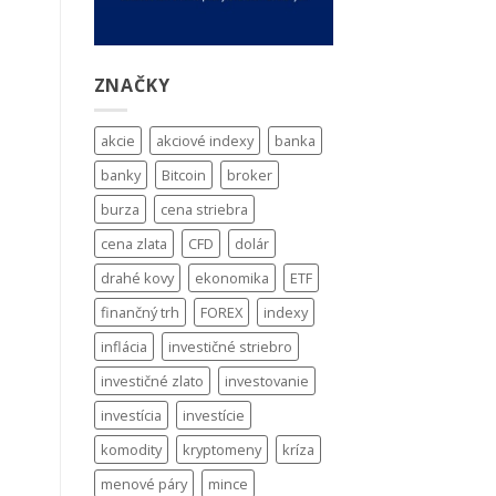
ZNAČKY
akcie
akciové indexy
banka
banky
Bitcoin
broker
burza
cena striebra
cena zlata
CFD
dolár
drahé kovy
ekonomika
ETF
finančný trh
FOREX
indexy
inflácia
investičné striebro
investičné zlato
investovanie
investícia
investície
komodity
kryptomeny
kríza
menové páry
mince