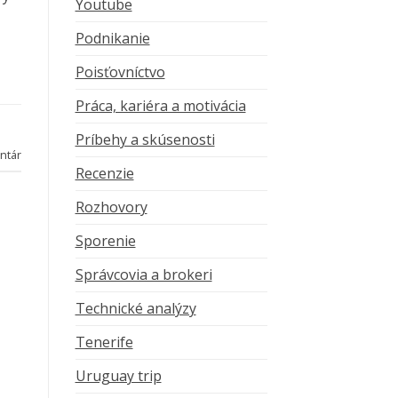
Youtube
Podnikanie
Poisťovníctvo
Práca, kariéra a motivácia
Príbehy a skúsenosti
ntár
Recenzie
Rozhovory
Sporenie
Správcovia a brokeri
Technické analýzy
Tenerife
Uruguay trip