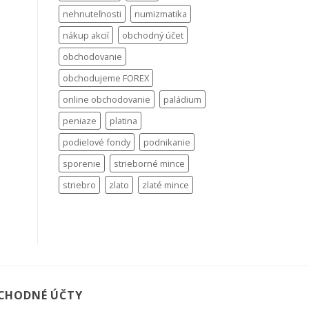
nehnuteľnosti
numizmatika
nákup akcií
obchodný účet
obchodovanie
obchodujeme FOREX
online obchodovanie
paládium
peniaze
platina
podielové fondy
podnikanie
sporenie
strieborné mince
striebro
zlato
zlaté mince
CHODNÉ ÚČTY