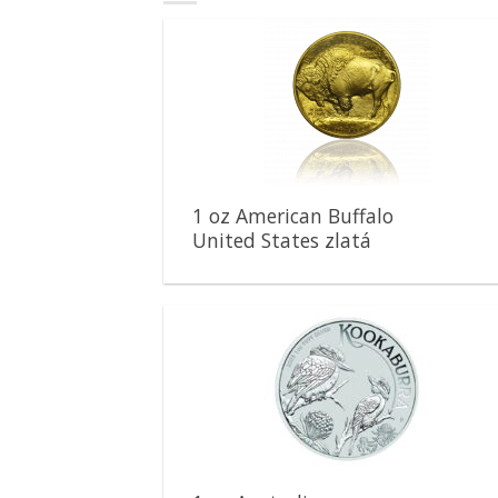
Pridať k
obľúbeným
1 oz American Buffalo
United States zlatá
minca
Pridať k
obľúbeným