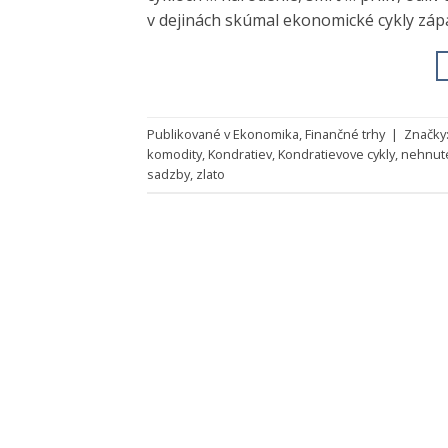
v dejinách skúmal ekonomické cykly záp
Publikované v
Ekonomika
,
Finančné trhy
|
Značky
komodity
,
Kondratiev
,
Kondratievove cykly
,
nehnute
sadzby
,
zlato