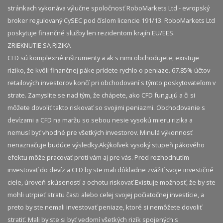
stránkach vykonáva výlučne spoločnosť RoboMarkets Ltd - evropský
broker regulovaný CySEC pod číslom licencie 191/13. RoboMarkets Ltd
poskytuje finančné služby len rezidentom krajín EU/EES.
ZRIEKNUTIE SA RIZIKA
CFD sú komplexné inštrumenty a ak s nimi obchodujete, existuje
riziko, že kvôli finančnej páke prídete rychlo o peniaze. 67.85% účtov
retailových investorov končí pri obchodovaní s týmto poskytovateľom v
strate. Zamyslite se nad tým, že chápete, ako CFD fungujú a či si
môžete dovoliť takto riskovať so svojimi peniazmi. Obchodovanie s
devízami a CFD na maržu so sebou nesie vysokú mieru rizika a
nemusí byť vhodné pre všetkých investorov. Minulá výkonnosť
nenaznačuje budúce výsledky.​ Akýkoľvek vysoký stupeň pákového
efektu môže pracovať proti vám aj pre vás. Pred rozhodnutím
investovať do devíz a CFD by ste mali dôkladne zvážiť svoje investičné
ciele, úroveň skúseností a ochotu riskovať.​ Existuje možnosť, že by ste
mohli utrpieť stratu časti alebo celej svojej počiatočnej investície, a
preto by ste nemali investovať peniaze, ktoré si nemôžete dovoliť
stratiť. Mali by ste si byť vedomí všetkých rizík spojených s