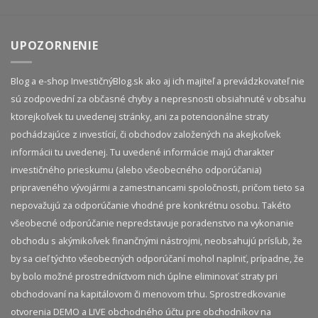
UPOZORNENIE
Blog a e-shop InvestičnýBlog.sk ako aj ich majiteľ a prevádzkovateľ nie
sú zodpovední za občasné chyby a nepresnosti obsiahnuté v obsahu
ktorejkoľvek tu uvedenej stránky, ani za potencionálne straty
pochádzajúce z investícií, či obchodov založených na akejkoľvek
informácii tu uvedenej. Tu uvedené informácie majú charakter
investičného prieskumu (alebo všeobecného odporúčania)
pripraveného vývojármi a zamestnancami spoločnosti, pričom tieto sa
nepovažujú za odporúčanie vhodné pre konkrétnu osobu. Takéto
všeobecné odporúčanie nepredstavuje poradenstvo na vykonanie
obchodu s akýmikoľvek finančnými nástrojmi, neobsahujú prísľub, že
by sa cieľ týchto všeobecných odporúčaní mohol naplniť, prípadne, že
by bolo možné prostredníctvom nich úplne eliminovať straty pri
obchodovaní na kapitálovom či menovom trhu. Sprostredkovanie
otvorenia DEMO a LIVE obchodného účtu pre obchodníkov na