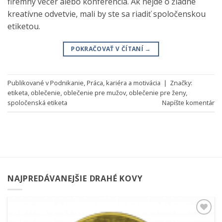
firemný večer alebo konferencia. Ak nejde o žiadne
kreatívne odvetvie, mali by ste sa riadiť spoločenskou
etiketou.
POKRAČOVAŤ V ČÍTANÍ
→
Publikované v
Podnikanie
,
Práca, kariéra a motivácia
|
Značky:
etiketa
,
oblečenie
,
oblečenie pre mužov
,
oblečenie pre ženy
,
spoločenská etiketa
Napíšte komentár
NAJPREDÁVANEJŠIE DRAHÉ KOVY
Pridať k