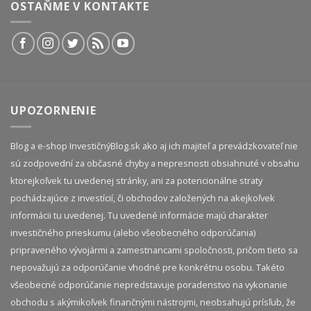
OSTAŇME V KONTAKTE
UPOZORNENIE
Blog a e-shop InvestičnýBlog.sk ako aj ich majiteľ a prevádzkovateľ nie
sú zodpovední za občasné chyby a nepresnosti obsiahnuté v obsahu
ktorejkoľvek tu uvedenej stránky, ani za potencionálne straty
pochádzajúce z investícií, či obchodov založených na akejkoľvek
informácii tu uvedenej. Tu uvedené informácie majú charakter
investičného prieskumu (alebo všeobecného odporúčania)
pripraveného vývojármi a zamestnancami spoločnosti, pričom tieto sa
nepovažujú za odporúčanie vhodné pre konkrétnu osobu. Takéto
všeobecné odporúčanie nepredstavuje poradenstvo na vykonanie
obchodu s akýmikoľvek finančnými nástrojmi, neobsahujú prísľub, že