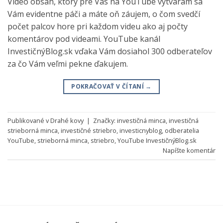
Video obsah, ktorý pre Vás na YouTube vytváram sa
Vám evidentne páči a máte oň záujem, o čom svedčí
počet palcov hore pri každom videu ako aj počty
komentárov pod videami. YouTube kanál
InvestičnýBlog.sk vďaka Vám dosiahol 300 odberateľov
za čo Vám veľmi pekne ďakujem.
POKRAČOVAŤ V ČÍTANÍ
→
Publikované v
Drahé kovy
|
Značky:
investičná minca
,
investičná
strieborná minca
,
investičné striebro
,
investicnyblog
,
odberatelia
YouTube
,
strieborná minca
,
striebro
,
YouTube InvestičnýBlog.sk
Napíšte komentár