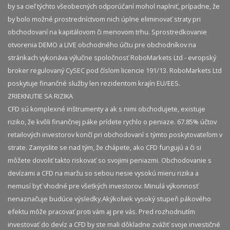
by sa cieľ týchto všeobecných odporúčaní mohol naplniť, prípadne, že
by bolo možné prostredníctvom nich úplne eliminovať straty pri
obchodovaní na kapitálovom či menovom trhu. Sprostredkovanie
otvorenia DEMO a LIVE obchodného účtu pre obchodníkov na
stránkach vykonáva výlučne spoločnosť RoboMarkets Ltd - evropský
broker regulovaný CySEC pod číslom licencie 191/13. RoboMarkets Ltd
poskytuje finančné služby len rezidentom krajín EU/EES.
ZRIEKNUTIE SA RIZIKA
CFD sú komplexné inštrumenty a ak s nimi obchodujete, existuje
riziko, že kvôli finančnej páke prídete rychlo o peniaze. 67.85% účtov
retailových investorov končí pri obchodovaní s týmto poskytovateľom v
strate. Zamyslite se nad tým, že chápete, ako CFD fungujú a či si
môžete dovoliť takto riskovať so svojimi peniazmi. Obchodovanie s
devízami a CFD na maržu so sebou nesie vysokú mieru rizika a
nemusí byť vhodné pre všetkých investorov. Minulá výkonnosť
nenaznačuje budúce výsledky.​ Akýkoľvek vysoký stupeň pákového
efektu môže pracovať proti vám aj pre vás. Pred rozhodnutím
investovať do devíz a CFD by ste mali dôkladne zvážiť svoje investičné