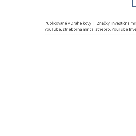
Publikované v
Drahé kovy
|
Značky:
investičná mi
YouTube
,
strieborná minca
,
striebro
,
YouTube Inve