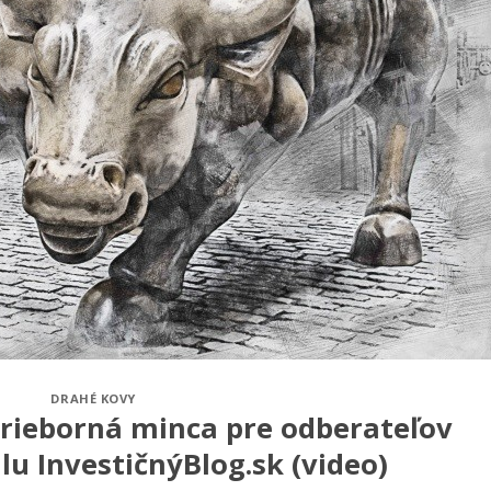
DRAHÉ KOVY
trieborná minca pre odberateľov
u InvestičnýBlog.sk (video)