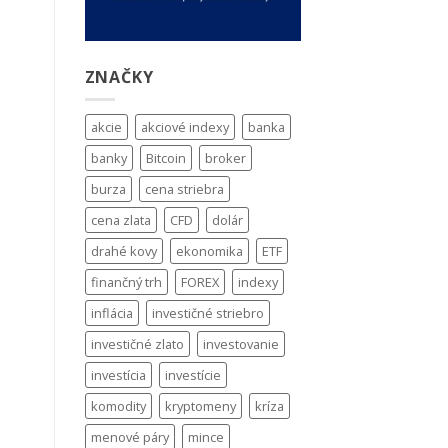
ZNAČKY
akcie
akciové indexy
banka
banky
Bitcoin
broker
burza
cena striebra
cena zlata
CFD
dolár
drahé kovy
ekonomika
ETF
finančný trh
FOREX
indexy
inflácia
investičné striebro
investičné zlato
investovanie
investícia
investície
komodity
kryptomeny
kríza
menové páry
mince