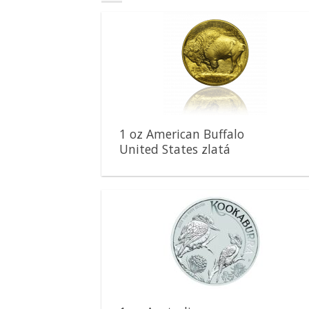
Pridať k
obľúbeným
1 oz American Buffalo
United States zlatá
minca
Pridať k
obľúbeným