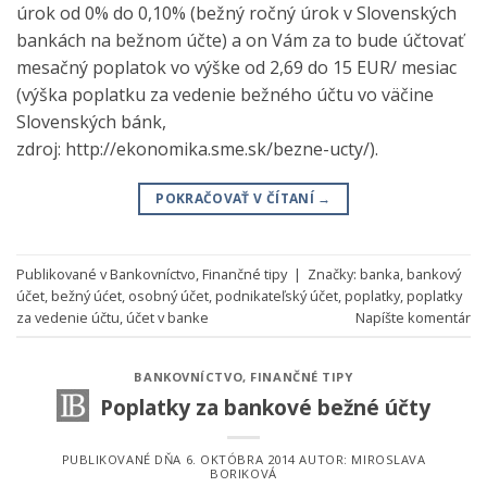
úrok od 0% do 0,10% (bežný ročný úrok v Slovenských
bankách na bežnom účte) a on Vám za to bude účtovať
mesačný poplatok vo výške od 2,69 do 15 EUR/ mesiac
(výška poplatku za vedenie bežného účtu vo väčine
Slovenských bánk,
zdroj: http://ekonomika.sme.sk/bezne-ucty/).
POKRAČOVAŤ V ČÍTANÍ
→
Publikované v
Bankovníctvo
,
Finančné tipy
|
Značky:
banka
,
bankový
účet
,
bežný úćet
,
osobný účet
,
podnikateľský účet
,
poplatky
,
poplatky
za vedenie účtu
,
účet v banke
Napíšte komentár
BANKOVNÍCTVO
,
FINANČNÉ TIPY
Poplatky za bankové bežné účty
PUBLIKOVANÉ DŇA
6. OKTÓBRA 2014
AUTOR:
MIROSLAVA
BORIKOVÁ