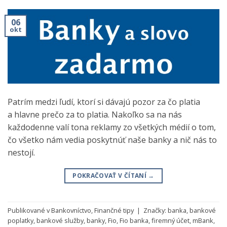
06
okt
Patrím medzi ľudí, ktorí si dávajú pozor za čo platia
a hlavne prečo za to platia. Nakoľko sa na nás
každodenne valí tona reklamy zo všetkých médií o tom,
čo všetko nám vedia poskytnúť naše banky a nič nás to
nestojí.
POKRAČOVAŤ V ČÍTANÍ
→
Publikované v
Bankovníctvo
,
Finančné tipy
|
Značky:
banka
,
bankové
poplatky
,
bankové služby
,
banky
,
Fio
,
Fio banka
,
firemný účet
,
mBank
,