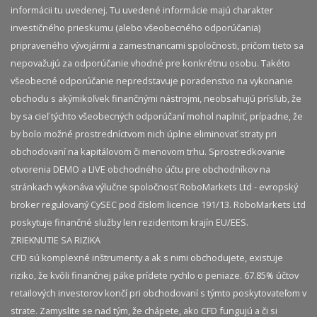
informácii tu uvedenej. Tu uvedené informácie majú charakter
investičného prieskumu (alebo všeobecného odporúčania)
pripraveného vývojármi a zamestnancami spoločnosti, pričom tieto sa
nepovažujú za odporúčanie vhodné pre konkrétnu osobu. Takéto
všeobecné odporúčanie nepredstavuje poradenstvo na vykonanie
obchodu s akýmikoľvek finančnými nástrojmi, neobsahujú prísľub, že
by sa cieľ týchto všeobecných odporúčaní mohol naplniť, prípadne, že
by bolo možné prostredníctvom nich úplne eliminovať straty pri
obchodovaní na kapitálovom či menovom trhu. Sprostredkovanie
otvorenia DEMO a LIVE obchodného účtu pre obchodníkov na
stránkach vykonáva výlučne spoločnosť RoboMarkets Ltd - evropský
broker regulovaný CySEC pod číslom licencie 191/13. RoboMarkets Ltd
poskytuje finančné služby len rezidentom krajín EU/EES.
ZRIEKNUTIE SA RIZIKA
CFD sú komplexné inštrumenty a ak s nimi obchodujete, existuje
riziko, že kvôli finančnej páke prídete rychlo o peniaze. 67.85% účtov
retailových investorov končí pri obchodovaní s týmto poskytovateľom v
strate. Zamyslite se nad tým, že chápete, ako CFD fungujú a či si