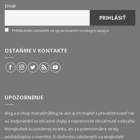
Email
Prihlásením súhlasím so spracovaním osobných údajov
OSTAŇME V KONTAKTE
UPOZORNENIE
Blog a e-shop InvestičnýBlog.sk ako aj ich majiteľ a prevádzkovateľ nie
sú zodpovední za občasné chyby a nepresnosti obsiahnuté v obsahu
ktorejkoľvek tu uvedenej stránky, ani za potencionálne straty
pochádzajúce z investícií, či obchodov založených na akejkoľvek