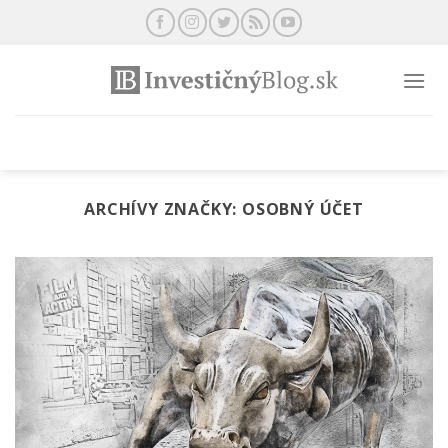
Preskočiť
na
obsah
ARCHÍVY ZNAČKY:
OSOBNÝ ÚČET