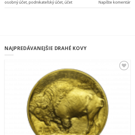
osobný účet
,
podnikateľský účet
,
účet
Napíšte komentár
NAJPREDÁVANEJŠIE DRAHÉ KOVY
Pridať k
obľúbeným