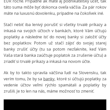
EUR ročne. Prípadne ak máte aj podnikateľský účet, tak
táto suma môže byť dokonca oveľa väčšia. Za pár rokov
máte na luxusnú dovolenku, prípadne na čokoľvek iné.
Stačí nebiť iba lenivý porušiť si všetky trvalé príkazy a
inkasá na svojich účtoch v bankách, ktoré Vám účtujú
poplatky a následne ísť do novej banky si založiť účty
bez poplatkov. Potom už stačí zájsť do svojej starej
banky zrušiť účty (tu sa potom nezľaknite, keď Vám
Vaša stará banka zaúčtuje poplatok za zrušenie účtu) a
zriadiť si trvalé príkazy a inkasá na novom účte.
Ak by to takto spravila väčšina ľudí na Slovensku, tak
verím tomu, že by sa
banky
, ktoré si účtujú poplatky za
vedenie účtov veľmi rýchlo spamätali a poplatky by
zrušili. Je to len na nás, máme možnosť to zmeniť.