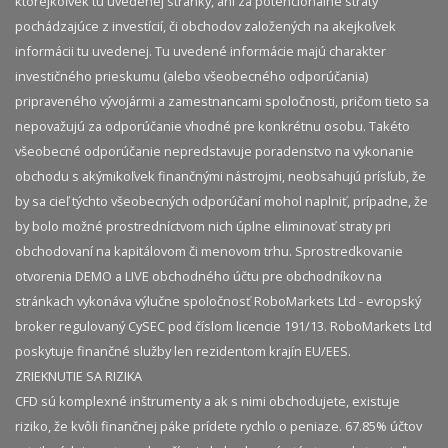
ktorejkoľvek tu uvedenej stránky, ani za potencionálne straty
pochádzajúce z investícií, či obchodov založených na akejkoľvek
informácii tu uvedenej. Tu uvedené informácie majú charakter
investičného prieskumu (alebo všeobecného odporúčania)
pripraveného vývojármi a zamestnancami spoločnosti, pričom tieto sa
nepovažujú za odporúčanie vhodné pre konkrétnu osobu. Takéto
všeobecné odporúčanie nepredstavuje poradenstvo na vykonanie
obchodu s akýmikoľvek finančnými nástrojmi, neobsahujú prísľub, že
by sa cieľ týchto všeobecných odporúčaní mohol naplniť, prípadne, že
by bolo možné prostredníctvom nich úplne eliminovať straty pri
obchodovaní na kapitálovom či menovom trhu. Sprostredkovanie
otvorenia DEMO a LIVE obchodného účtu pre obchodníkov na
stránkach vykonáva výlučne spoločnosť RoboMarkets Ltd - evropský
broker regulovaný CySEC pod číslom licencie 191/13. RoboMarkets Ltd
poskytuje finančné služby len rezidentom krajín EU/EES.
ZRIEKNUTIE SA RIZIKA
CFD sú komplexné inštrumenty a ak s nimi obchodujete, existuje
riziko, že kvôli finančnej páke prídete rychlo o peniaze. 67.85% účtov