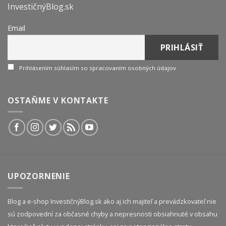
InvestičnýBlog.sk
Email
Prihlásením súhlasím so spracovaním osobných údajov
OSTAŇME V KONTAKTE
UPOZORNENIE
Blog a e-shop InvestičnýBlog.sk ako aj ich majiteľ a prevádzkovateľ nie
sú zodpovední za občasné chyby a nepresnosti obsiahnuté v obsahu