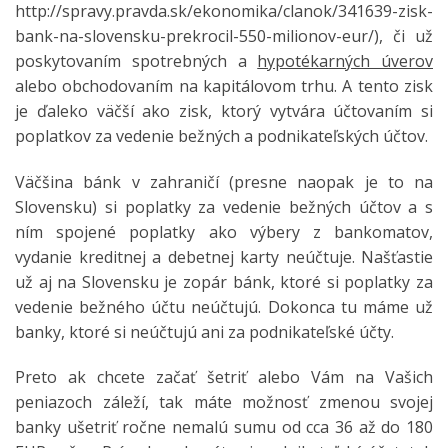
http://spravy.pravda.sk/ekonomika/clanok/341639-zisk-
bank-na-slovensku-prekrocil-550-milionov-eur/), či už
poskytovaním spotrebných a
hypotékarných úverov
alebo obchodovaním na kapitálovom trhu. A tento zisk
je ďaleko väčší ako zisk, ktorý vytvára účtovaním si
poplatkov za vedenie bežných a podnikateľských účtov.
Väčšina bánk v zahraničí (presne naopak je to na
Slovensku) si poplatky za vedenie bežných účtov a s
ním spojené poplatky ako výbery z bankomatov,
vydanie kreditnej a debetnej karty neúčtuje. Našťastie
už aj na Slovensku je zopár bánk, ktoré si poplatky za
vedenie bežného účtu neúčtujú. Dokonca tu máme už
banky, ktoré si neúčtujú ani za podnikateľské účty.
Preto ak chcete začať šetriť alebo Vám na Vašich
peniazoch záleží, tak máte možnosť zmenou svojej
banky ušetriť ročne nemalú sumu od cca 36 až do 180