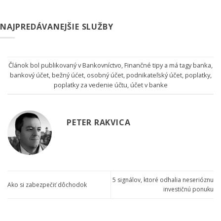
NAJPREDÁVANEJŠIE SLUŽBY
Článok bol publikovaný v
Bankovníctvo
,
Finančné tipy
a má tagy
banka
,
bankový účet
,
bežný úćet
,
osobný účet
,
podnikateľský účet
,
poplatky
,
poplatky za vedenie účtu
,
účet v banke
PETER RAKVICA
5 signálov, ktoré odhalia neserióznu
Ako si zabezpečiť dôchodok
investičnú ponuku