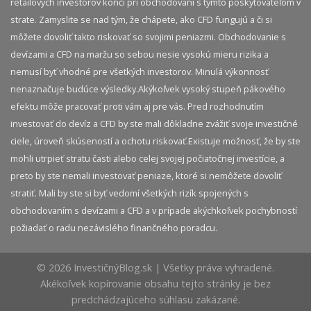
retailových investorov končí pri obchodovaní s týmto poskytovateľom v
strate. Zamyslite se nad tým, že chápete, ako CFD fungujú a či si
môžete dovoliť takto riskovať so svojimi peniazmi. Obchodovanie s
devízami a CFD na maržu so sebou nesie vysokú mieru rizika a
nemusí byť vhodné pre všetkých investorov. Minulá výkonnosť
nenaznačuje budúce výsledky.​ Akýkoľvek vysoký stupeň pákového
efektu môže pracovať proti vám aj pre vás. Pred rozhodnutím
investovať do devíz a CFD by ste mali dôkladne zvážiť svoje investičné
ciele, úroveň skúseností a ochotu riskovať.​ Existuje možnosť, že by ste
mohli utrpieť stratu časti alebo celej svojej počiatočnej investície, a
preto by ste nemali investovať peniaze, ktoré si nemôžete dovoliť
stratiť. Mali by ste si byť vedomí všetkých rizík spojených s
obchodovaním s devízami a CFD a v prípade akýchkoľvek pochybností
požiadať o radu nezávislého finančného poradcu.
© 2026 InvestičnýBlog.sk | Všetky práva vyhradené.
Akékoľvek kopírovanie obsahu tejto stránky je bez
predchádzajúceho súhlasu zakázané.