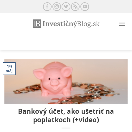
Preskočiť
na
obsah
19
máj
Bankový účet, ako ušetriť na
poplatkoch (+video)