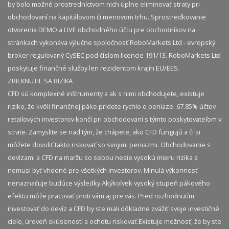
by bolo možné prostredníctvom nich úplne eliminovať straty pri
obchodovaní na kapitálovom či menovom trhu. Sprostredkovanie
otvorenia DEMO a LIVE obchodného účtu pre obchodníkov na
stránkach vykonáva výlučne spoločnosť RoboMarkets Ltd - evropský
broker regulovaný CySEC pod číslom licencie 191/13. RoboMarkets Ltd
poskytuje finančné služby len rezidentom krajín EU/EES.
ZRIEKNUTIE SA RIZIKA
CFD sú komplexné inštrumenty a ak s nimi obchodujete, existuje
riziko, že kvôli finančnej páke prídete rychlo o peniaze. 67.85% účtov
retailových investorov končí pri obchodovaní s týmto poskytovateľom v
strate. Zamyslite se nad tým, že chápete, ako CFD fungujú a či si
môžete dovoliť takto riskovať so svojimi peniazmi. Obchodovanie s
devízami a CFD na maržu so sebou nesie vysokú mieru rizika a
nemusí byť vhodné pre všetkých investorov. Minulá výkonnosť
nenaznačuje budúce výsledky.​ Akýkoľvek vysoký stupeň pákového
efektu môže pracovať proti vám aj pre vás. Pred rozhodnutím
investovať do devíz a CFD by ste mali dôkladne zvážiť svoje investičné
ciele, úroveň skúseností a ochotu riskovať.​ Existuje možnosť, že by ste