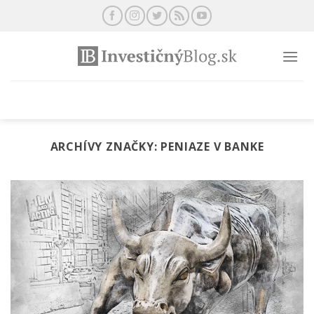
Preskočiť
na
obsah
ARCHÍVY ZNAČKY:
PENIAZE V BANKE