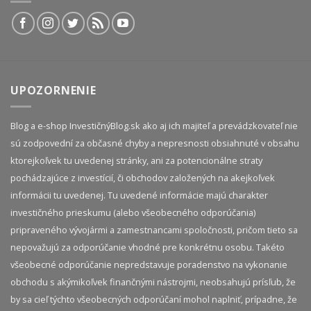
UPOZORNENIE
Blog a e-shop InvestičnýBlog.sk ako aj ich majiteľ a prevádzkovateľ nie
sú zodpovední za občasné chyby a nepresnosti obsiahnuté v obsahu
ktorejkoľvek tu uvedenej stránky, ani za potencionálne straty
pochádzajúce z investícií, či obchodov založených na akejkoľvek
informácii tu uvedenej. Tu uvedené informácie majú charakter
investičného prieskumu (alebo všeobecného odporúčania)
pripraveného vývojármi a zamestnancami spoločnosti, pričom tieto sa
nepovažujú za odporúčanie vhodné pre konkrétnu osobu. Takéto
všeobecné odporúčanie nepredstavuje poradenstvo na vykonanie
obchodu s akýmikoľvek finančnými nástrojmi, neobsahujú prísľub, že
by sa cieľ týchto všeobecných odporúčaní mohol naplniť, prípadne, že