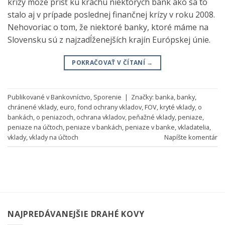
krízy môže prísť ku krachu niektorých bánk ako sa to
stalo aj v prípade poslednej finančnej krízy v roku 2008.
Nehovoriac o tom, že niektoré banky, ktoré máme na
Slovensku sú z najzadĺženejších krajín Európskej únie.
POKRAČOVAŤ V ČÍTANÍ
→
Publikované v
Bankovníctvo
,
Sporenie
|
Značky:
banka
,
banky
,
chránené vklady
,
euro
,
fond ochrany vkladov
,
FOV
,
kryté vklady
,
o
bankách
,
o peniazoch
,
ochrana vkladov
,
peňažné vklady
,
peniaze
,
peniaze na účtoch
,
peniaze v bankách
,
peniaze v banke
,
vkladatelia
,
vklady
,
vklady na účtoch
Napíšte komentár
NAJPREDÁVANEJŠIE DRAHÉ KOVY