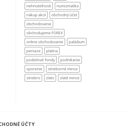
nehnuteľnosti
numizmatika
nákup akcií
obchodný účet
obchodovanie
obchodujeme FOREX
online obchodovanie
paládium
peniaze
platina
podielové fondy
podnikanie
sporenie
strieborné mince
striebro
zlato
zlaté mince
CHODNÉ ÚČTY