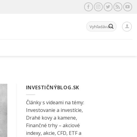
Hľadať:
INVESTIČNÝBLOG.SK
Články s videami na témy:
Investovanie a investície,
Drahé kovy a kamene,
Finančné trhy – akciové
indexy, akcie, CFD, ETF a