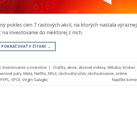
 pokles cien 7 rastových akcií, na ktorých nastala výraznej
 na investovanie do niektorej z nich.
POKRAČOVAŤ V ČÍTANÍ
→
y
,
Investovanie a investície
|
Značky:
akcie
,
akciové indexy
,
Alibaba
,
broker
,
enové páry
,
Meta
,
Netflix
,
NFLX
,
obchodný účet
,
obchodovanie
,
online
,
PYPL
,
SPCE
,
Virgin Galagtic
Napíšte kome