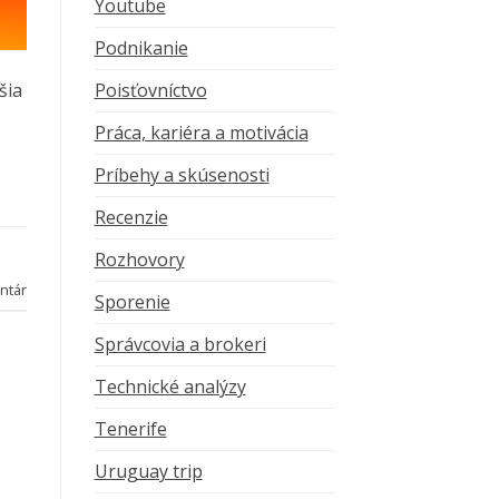
Youtube
Podnikanie
šia
Poisťovníctvo
Práca, kariéra a motivácia
Príbehy a skúsenosti
Recenzie
Rozhovory
ntár
Sporenie
Správcovia a brokeri
Technické analýzy
Tenerife
Uruguay trip