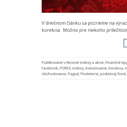
V dnešnom článku sa pozrieme na výrazný
korekcia. Možno pre niekoho príležitosť
Publikované v
Akciové indexy a akcie
,
Finančné tip
Facebook
,
FOREX
,
indexy
,
investovanie
,
korekcia
,
m
obchodovanie
,
Paypal
,
Pindeterst
,
podielový fond