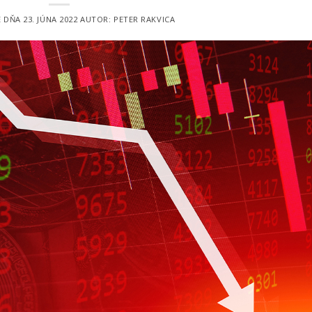
É DŇA
23. JÚNA 2022
AUTOR:
PETER RAKVICA