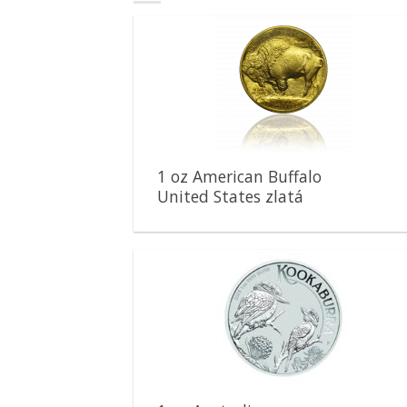
Pridať k
obľúbeným
1 oz American Buffalo
United States zlatá
minca
Pridať k
obľúbeným