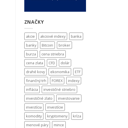
ZNAČKY
akcie
akciové indexy
banka
banky
Bitcoin
broker
burza
cena striebra
cena zlata
CFD
dolár
drahé kovy
ekonomika
ETF
finančný trh
FOREX
indexy
inflácia
investičné striebro
investičné zlato
investovanie
investícia
investície
komodity
kryptomeny
kríza
menové páry
mince