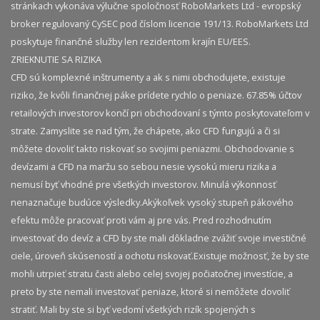
stránkach vykonáva výlučne spoločnosť RoboMarkets Ltd - evropský
broker regulovaný CySEC pod číslom licencie 191/13. RoboMarkets Ltd
poskytuje finančné služby len rezidentom krajín EU/EES.
ZRIEKNUTIE SA RIZIKA
CFD sú komplexné inštrumenty a ak s nimi obchodujete, existuje
riziko, že kvôli finančnej páke prídete rychlo o peniaze. 67.85% účtov
retailových investorov končí pri obchodovaní s týmto poskytovateľom v
strate. Zamyslite se nad tým, že chápete, ako CFD fungujú a či si
môžete dovoliť takto riskovať so svojimi peniazmi. Obchodovanie s
devízami a CFD na maržu so sebou nesie vysokú mieru rizika a
nemusí byť vhodné pre všetkých investorov. Minulá výkonnosť
nenaznačuje budúce výsledky.​ Akýkoľvek vysoký stupeň pákového
efektu môže pracovať proti vám aj pre vás. Pred rozhodnutím
investovať do devíz a CFD by ste mali dôkladne zvážiť svoje investičné
ciele, úroveň skúseností a ochotu riskovať.​ Existuje možnosť, že by ste
mohli utrpieť stratu časti alebo celej svojej počiatočnej investície, a
preto by ste nemali investovať peniaze, ktoré si nemôžete dovoliť
stratiť. Mali by ste si byť vedomí všetkých rizík spojených s