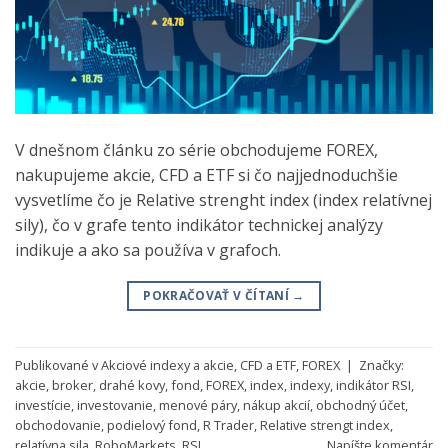
V dnešnom článku zo série obchodujeme FOREX,
nakupujeme akcie, CFD a ETF si čo najjednoduchšie
vysvetlíme čo je Relative strenght index (index relatívnej
sily), čo v grafe tento indikátor technickej analýzy
indikuje a ako sa používa v grafoch.
POKRAČOVAŤ V ČÍTANÍ
→
Publikované v
Akciové indexy a akcie
,
CFD a ETF
,
FOREX
|
Značky:
akcie
,
broker
,
drahé kovy
,
fond
,
FOREX
,
index
,
indexy
,
indikátor RSI
,
investície
,
investovanie
,
menové páry
,
nákup akcií
,
obchodný účet
,
obchodovanie
,
podielový fond
,
R Trader
,
Relative strengt index
,
relatívna sila
,
RoboMarkets
,
RSI
Napíšte komentár