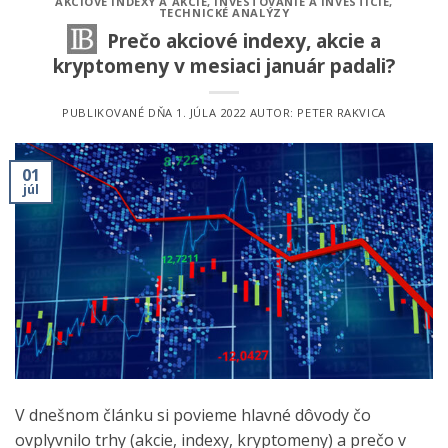
AKCIOVÉ INDEXY A AKCIE
,
INVESTOVANIE A INVESTÍCIE
,
TECHNICKÉ ANALÝZY
Prečo akciové indexy, akcie a
kryptomeny v mesiaci január padali?
PUBLIKOVANÉ DŇA
1. JÚLA 2022
AUTOR:
PETER RAKVICA
01
júl
V dnešnom článku si povieme hlavné dôvody čo
ovplyvnilo trhy (akcie, indexy, kryptomeny) a prečo v