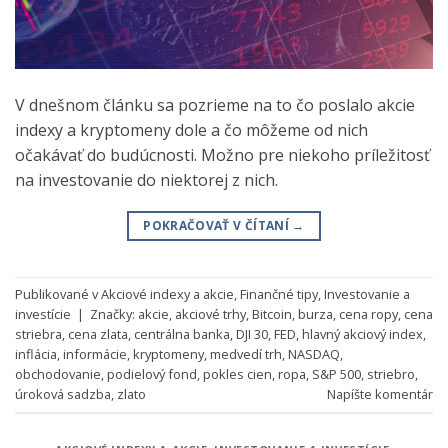
V dnešnom článku sa pozrieme na to čo poslalo akcie
indexy a kryptomeny dole a čo môžeme od nich
očakávať do budúcnosti. Možno pre niekoho príležitosť
na investovanie do niektorej z nich.
POKRAČOVAŤ V ČÍTANÍ
→
Publikované v
Akciové indexy a akcie
,
Finančné tipy
,
Investovanie a
investície
|
Značky:
akcie
,
akciové trhy
,
Bitcoin
,
burza
,
cena ropy
,
cena
striebra
,
cena zlata
,
centrálna banka
,
DJI 30
,
FED
,
hlavný akciový index
,
inflácia
,
informácie
,
kryptomeny
,
medvedí trh
,
NASDAQ
,
obchodovanie
,
podielový fond
,
pokles cien
,
ropa
,
S&P 500
,
striebro
,
úroková sadzba
,
zlato
Napíšte komentár