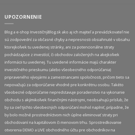
UPOZORNENIE
Blog a e-shop InvestičnýBlog.sk ako aj ich majiteľ a prevádzkovateľ nie
sú zodpovední za občasné chyby a nepresnosti obsiahnuté v obsahu
ktorejkoľvek tu uvedenej stránky, ani za potencionálne straty
pochádzajúce z investícií, či obchodov založených na akejkoľvek
informácii tu uvedenej. Tu uvedené informácie majú charakter
investičného prieskumu (alebo všeobecného odporúčania)
pripraveného vývojármi a zamestnancami spoločnosti, pričom tieto sa
nepovažujú za odporúčanie vhodné pre konkrétnu osobu. Takéto
všeobecné odporúčanie nepredstavuje poradenstvo na vykonanie
obchodu s akýmikoľvek finančnými nástrojmi, neobsahujú prísľub, že
by sa cieľ týchto všeobecných odporúčaní mohol naplniť, prípadne, že
by bolo možné prostredníctvom nich úplne eliminovať straty pri
obchodovaní na kapitálovom či menovom trhu. Sprostredkovanie
otvorenia DEMO a LIVE obchodného účtu pre obchodníkov na