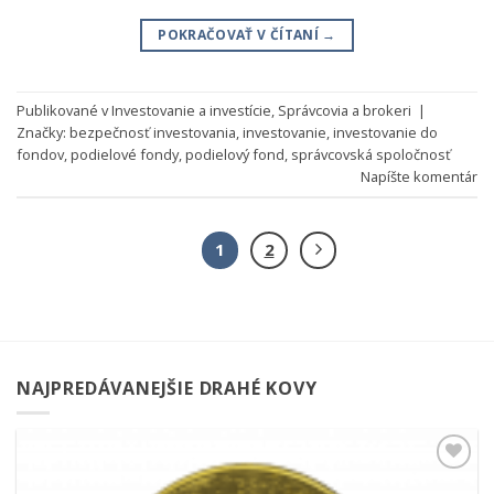
POKRAČOVAŤ V ČÍTANÍ
→
Publikované v
Investovanie a investície
,
Správcovia a brokeri
|
Značky:
bezpečnosť investovania
,
investovanie
,
investovanie do
fondov
,
podielové fondy
,
podielový fond
,
správcovská spoločnosť
Napíšte komentár
1
2
NAJPREDÁVANEJŠIE DRAHÉ KOVY
Pridať k