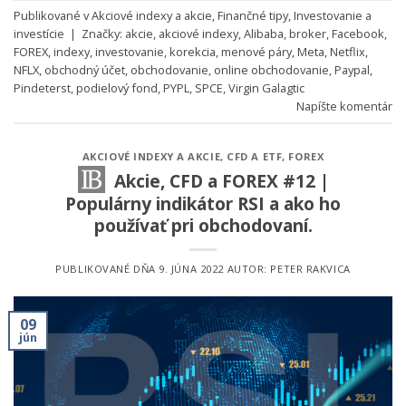
Publikované v
Akciové indexy a akcie
,
Finančné tipy
,
Investovanie a
investície
|
Značky:
akcie
,
akciové indexy
,
Alibaba
,
broker
,
Facebook
,
FOREX
,
indexy
,
investovanie
,
korekcia
,
menové páry
,
Meta
,
Netflix
,
NFLX
,
obchodný účet
,
obchodovanie
,
online obchodovanie
,
Paypal
,
Pindeterst
,
podielový fond
,
PYPL
,
SPCE
,
Virgin Galagtic
Napíšte komentár
AKCIOVÉ INDEXY A AKCIE
,
CFD A ETF
,
FOREX
Akcie, CFD a FOREX #12 |
Populárny indikátor RSI a ako ho
používať pri obchodovaní.
PUBLIKOVANÉ DŇA
9. JÚNA 2022
AUTOR:
PETER RAKVICA
09
jún