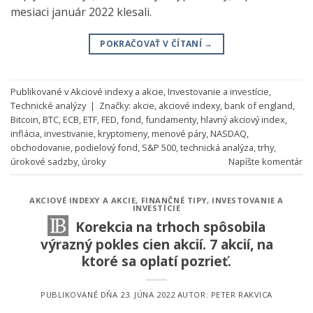
mesiaci január 2022 klesali.
POKRAČOVAŤ V ČÍTANÍ
→
Publikované v
Akciové indexy a akcie
,
Investovanie a investície
,
Technické analýzy
|
Značky:
akcie
,
akciové indexy
,
bank of england
,
Bitcoin
,
BTC
,
ECB
,
ETF
,
FED
,
fond
,
fundamenty
,
hlavný akciový index
,
inflácia
,
investivanie
,
kryptomeny
,
menové páry
,
NASDAQ
,
obchodovanie
,
podielový fond
,
S&P 500
,
technická analýza
,
trhy
,
úrokové sadzby
,
úroky
Napíšte komentár
AKCIOVÉ INDEXY A AKCIE
,
FINANČNÉ TIPY
,
INVESTOVANIE A
INVESTÍCIE
Korekcia na trhoch spôsobila
výrazný pokles cien akcií. 7 akcií, na
ktoré sa oplatí pozrieť.
PUBLIKOVANÉ DŇA
23. JÚNA 2022
AUTOR:
PETER RAKVICA