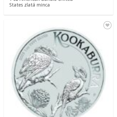
States zlatá minca
Pridať k
obľúbeným