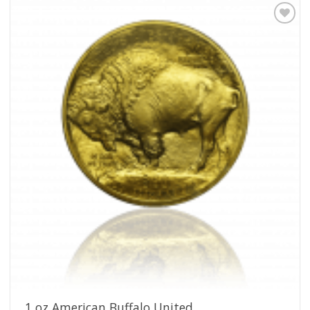
Pridať k
obľúbeným
1 oz American Buffalo United