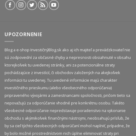
UPOZORNENIE
Blog a e-shop InvestičnýBlog.sk ako aj ich majiteľ a prevádzkovateľ nie
sú zodpovední za občasné chyby a nepresnosti obsiahnuté v obsahu
ktorejkoľvek tu uvedenej stránky, ani za potencionálne straty
pochádzajúce z investícií, či obchodov založených na akejkoľvek
informácii tu uvedenej. Tu uvedené informácie majú charakter
investičného prieskumu (alebo všeobecného odporúčania)
pripraveného vývojármi a zamestnancami spoločnosti, pričom tieto sa
nepovažujú za odporúčanie vhodné pre konkrétnu osobu. Takéto
všeobecné odporúčanie nepredstavuje poradenstvo na vykonanie
obchodu s akýmikoľvek finančnými nástrojmi, neobsahujú prísľub, že
by sa cieľ týchto všeobecných odporúčaní mohol naplniť, prípadne, že
by bolo možné prostredníctvom nich úplne eliminovať straty pri