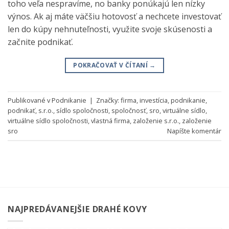
toho veľa nespravíme, no banky ponúkajú len nízky
výnos. Ak aj máte väčšiu hotovosť a nechcete investovať
len do kúpy nehnuteľnosti, využite svoje skúsenosti a
začnite podnikať.
POKRAČOVAŤ V ČÍTANÍ
→
Publikované v
Podnikanie
|
Značky:
firma
,
investícia
,
podnikanie
,
podnikať
,
s.r.o.
,
sídlo spoločnosti
,
spoločnosť
,
sro
,
virtuálne sídlo
,
virtuálne sídlo spoločnosti
,
vlastná firma
,
založenie s.r.o.
,
založenie
sro
Napíšte komentár
NAJPREDÁVANEJŠIE DRAHÉ KOVY