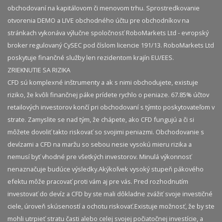
obchodovaní na kapitálovom či menovom trhu. Sprostredkovanie
otvorenia DEMO a LIVE obchodného účtu pre obchodníkov na
stránkach vykonáva výlučne spoločnosť RoboMarkets Ltd - evropský
broker regulovaný CySEC pod číslom licencie 191/13. RoboMarkets Ltd
poskytuje finančné služby len rezidentom krajín EU/EES.
ZRIEKNUTIE SA RIZIKA
CFD sú komplexné inštrumenty a ak s nimi obchodujete, existuje
riziko, že kvôli finančnej páke prídete rychlo o peniaze. 67.85% účtov
retailových investorov končí pri obchodovaní s týmto poskytovateľom v
strate. Zamyslite se nad tým, že chápete, ako CFD fungujú a či si
môžete dovoliť takto riskovať so svojimi peniazmi. Obchodovanie s
devízami a CFD na maržu so sebou nesie vysokú mieru rizika a
nemusí byť vhodné pre všetkých investorov. Minulá výkonnosť
nenaznačuje budúce výsledky.​ Akýkoľvek vysoký stupeň pákového
efektu môže pracovať proti vám aj pre vás. Pred rozhodnutím
investovať do devíz a CFD by ste mali dôkladne zvážiť svoje investičné
ciele, úroveň skúseností a ochotu riskovať.​ Existuje možnosť, že by ste
mohli utrpieť stratu časti alebo celej svojej počiatočnej investície, a