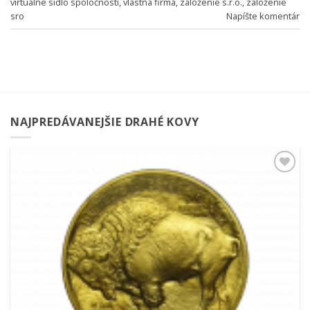
virtuálne sídlo spoločnosti
,
vlastná firma
,
založenie s.r.o.
,
založenie
sro
Napíšte komentár
NAJPREDÁVANEJŠIE DRAHÉ KOVY
Pridať k
obľúbeným