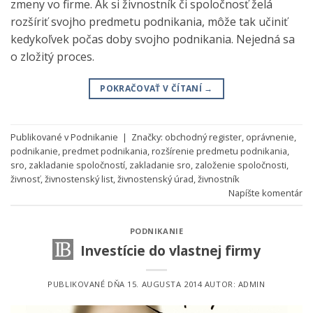
zmeny vo firme. Ak si živnostník či spoločnosť želá
rozšíriť svojho predmetu podnikania, môže tak učiniť
kedykoľvek počas doby svojho podnikania. Nejedná sa
o zložitý proces.
POKRAČOVAŤ V ČÍTANÍ
→
Publikované v
Podnikanie
|
Značky:
obchodný register
,
oprávnenie
,
podnikanie
,
predmet podnikania
,
rozšírenie predmetu podnikania
,
sro
,
zakladanie spoločností
,
zakladanie sro
,
založenie spoločnosti
,
živnosť
,
živnostenský list
,
živnostenský úrad
,
živnostník
Napíšte komentár
PODNIKANIE
Investície do vlastnej firmy
PUBLIKOVANÉ DŇA
15. AUGUSTA 2014
AUTOR:
ADMIN