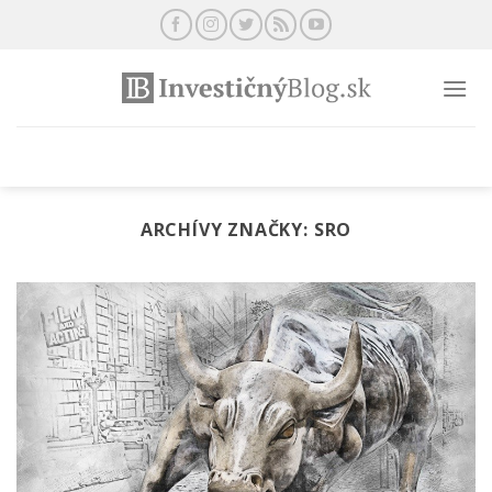
Preskočiť
na
obsah
ARCHÍVY ZNAČKY:
SRO