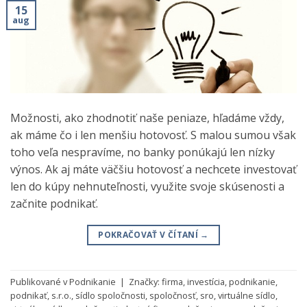
15
aug
Možnosti, ako zhodnotiť naše peniaze, hľadáme vždy,
ak máme čo i len menšiu hotovosť. S malou sumou však
toho veľa nespravíme, no banky ponúkajú len nízky
výnos. Ak aj máte väčšiu hotovosť a nechcete investovať
len do kúpy nehnuteľnosti, využite svoje skúsenosti a
začnite podnikať.
POKRAČOVAŤ V ČÍTANÍ
→
Publikované v
Podnikanie
|
Značky:
firma
,
investícia
,
podnikanie
,
podnikať
,
s.r.o.
,
sídlo spoločnosti
,
spoločnosť
,
sro
,
virtuálne sídlo
,