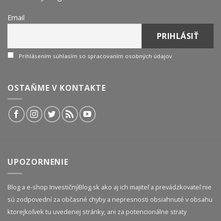
Email
Prihlásením súhlasím so spracovaním osobných údajov
OSTAŇME V KONTAKTE
UPOZORNENIE
Blog a e-shop InvestičnýBlog.sk ako aj ich majiteľ a prevádzkovateľ nie
sú zodpovední za občasné chyby a nepresnosti obsiahnuté v obsahu
ktorejkoľvek tu uvedenej stránky, ani za potencionálne straty