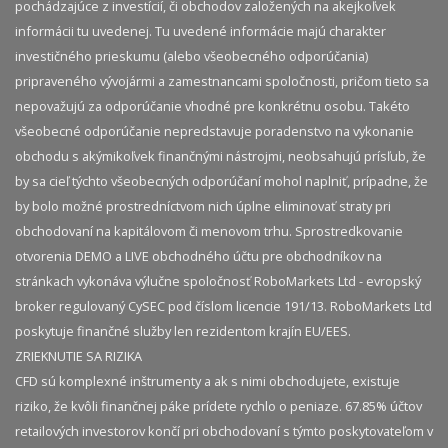
pochádzajúce z investícií, či obchodov založených na akejkoľvek
informácii tu uvedenej. Tu uvedené informácie majú charakter
investičného prieskumu (alebo všeobecného odporúčania)
pripraveného vývojármi a zamestnancami spoločnosti, pričom tieto sa
nepovažujú za odporúčanie vhodné pre konkrétnu osobu. Takéto
všeobecné odporúčanie nepredstavuje poradenstvo na vykonanie
obchodu s akýmikoľvek finančnými nástrojmi, neobsahujú prísľub, že
by sa cieľ týchto všeobecných odporúčaní mohol naplniť, prípadne, že
by bolo možné prostredníctvom nich úplne eliminovať straty pri
obchodovaní na kapitálovom či menovom trhu. Sprostredkovanie
otvorenia DEMO a LIVE obchodného účtu pre obchodníkov na
stránkach vykonáva výlučne spoločnosť RoboMarkets Ltd - evropský
broker regulovaný CySEC pod číslom licencie 191/13. RoboMarkets Ltd
poskytuje finančné služby len rezidentom krajín EU/EES.
ZRIEKNUTIE SA RIZIKA
CFD sú komplexné inštrumenty a ak s nimi obchodujete, existuje
riziko, že kvôli finančnej páke prídete rychlo o peniaze. 67.85% účtov
retailových investorov končí pri obchodovaní s týmto poskytovateľom v