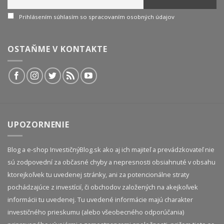
Prihlásením súhlasím so spracovaním osobných údajov
OSTAŇME V KONTAKTE
UPOZORNENIE
Blog a e-shop InvestičnýBlog.sk ako aj ich majiteľ a prevádzkovateľ nie
sú zodpovední za občasné chyby a nepresnosti obsiahnuté v obsahu
ktorejkoľvek tu uvedenej stránky, ani za potencionálne straty
pochádzajúce z investícií, či obchodov založených na akejkoľvek
informácii tu uvedenej. Tu uvedené informácie majú charakter
investičného prieskumu (alebo všeobecného odporúčania)