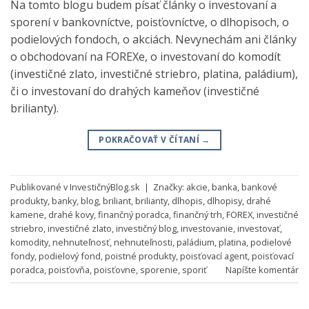
Na tomto blogu budem písať články o investovaní a
sporení v bankovníctve, poisťovníctve, o dlhopisoch, o
podielových fondoch, o akciách. Nevynechám ani články
o obchodovaní na FOREXe, o investovaní do komodít
(investičné zlato, investičné striebro, platina, paládium),
či o investovaní do drahých kameňov (investičné
brilianty).
POKRAČOVAŤ V ČÍTANÍ
→
Publikované v
InvestičnýBlog.sk
|
Značky:
akcie
,
banka
,
bankové
produkty
,
banky
,
blog
,
briliant
,
brilianty
,
dlhopis
,
dlhopisy
,
drahé
kamene
,
drahé kovy
,
finančný poradca
,
finančný trh
,
FOREX
,
investičné
striebro
,
investičné zlato
,
investičný blog
,
investovanie
,
investovať
,
komodity
,
nehnuteľnosť
,
nehnuteľnosti
,
paládium
,
platina
,
podielové
fondy
,
podielový fond
,
poistné produkty
,
poisťovací agent
,
poisťovací
poradca
,
poisťovňa
,
poisťovne
,
sporenie
,
sporiť
Napíšte komentár