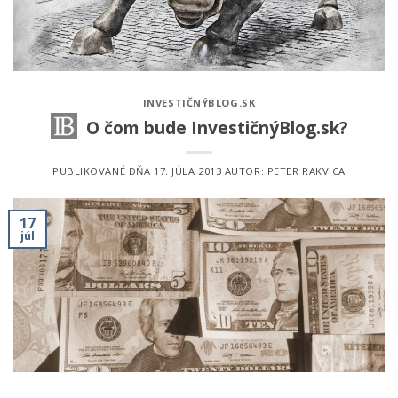
INVESTIČNÝBLOG.SK
O čom bude InvestičnýBlog.sk?
PUBLIKOVANÉ DŇA
17. JÚLA 2013
AUTOR:
PETER RAKVICA
17
júl