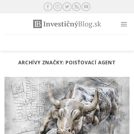
Preskočiť
na
obsah
ARCHÍVY ZNAČKY:
POISŤOVACÍ AGENT