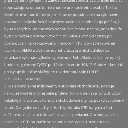
pripraveného vývojármi a zamestnancami spoločnosti, pričom tieto sa
nepovažujú za odporúčanie vhodné pre konkrétnu osobu. Takéto
všeobecné odporúčanie nepredstavuje poradenstvo na vykonanie
obchodu s akýmikoľvek finančnými nástrojmi, neobsahujú prísľub, že
by sa cieľ týchto všeobecných odporúčaní mohol naplniť, prípadne, že
by bolo možné prostredníctvom nich úplne eliminovať straty pri
obchodovaní na kapitálovom či menovom trhu. Sprostredkovanie
otvorenia DEMO a LIVE obchodného účtu pre obchodníkov na
stránkach vykonáva výlučne spoločnosť RoboMarkets Ltd - evropský
broker regulovaný CySEC pod číslom licencie 191/13. RoboMarkets Ltd
poskytuje finančné služby len rezidentom krajín EU/EES.
ZRIEKNUTIE SA RIZIKA
CFD sú komplexné inštrumenty a ak s nimi obchodujete, existuje
riziko, že kvôli finančnej páke prídete rychlo o peniaze. 67.85% účtov
retailových investorov končí pri obchodovaní s týmto poskytovateľom v
strate. Zamyslite se nad tým, že chápete, ako CFD fungujú a či si
môžete dovoliť takto riskovať so svojimi peniazmi. Obchodovanie s
devízami a CFD na maržu so sebou nesie vysokú mieru rizika a