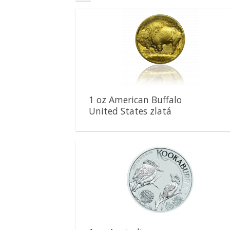
Pridať k
obľúbeným
1 oz American Buffalo
United States zlatá
minca
Pridať k
obľúbeným