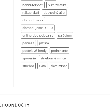
nehnuteľnosti
numizmatika
nákup akcií
obchodný účet
obchodovanie
obchodujeme FOREX
online obchodovanie
paládium
peniaze
platina
podielové fondy
podnikanie
sporenie
strieborné mince
striebro
zlato
zlaté mince
CHODNÉ ÚČTY