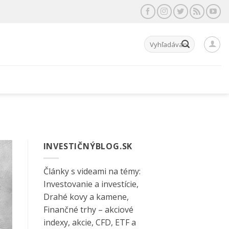
Hľadať:
INVESTIČNÝBLOG.SK
Články s videami na témy:
Investovanie a investície,
Drahé kovy a kamene,
Finančné trhy – akciové
indexy, akcie, CFD, ETF a