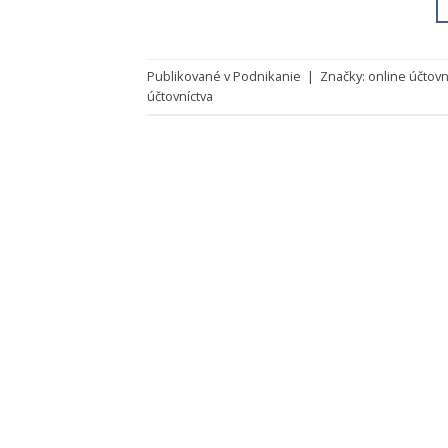
Publikované v
Podnikanie
|
Značky:
online účtovn
účtovníctva