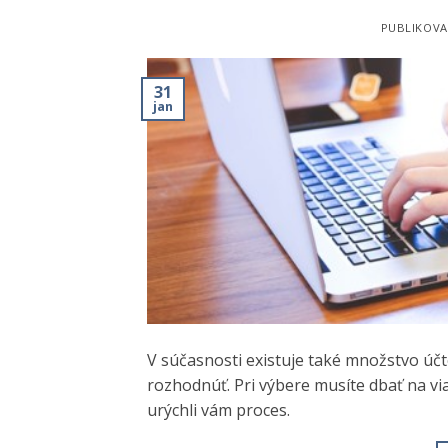
PUBLIKOV
31
jan
V súčasnosti existuje také množstvo účt
rozhodnúť. Pri výbere musíte dbať na v
urýchli vám proces.