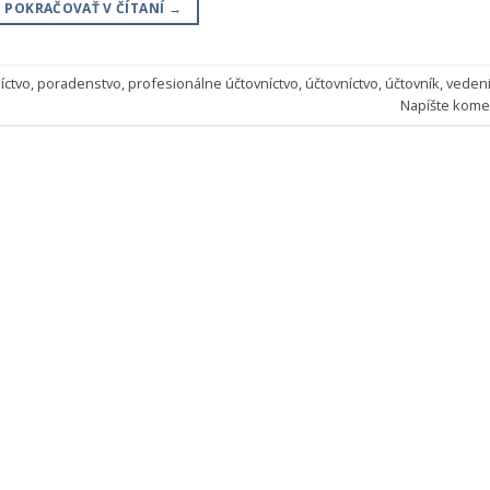
POKRAČOVAŤ V ČÍTANÍ
→
íctvo
,
poradenstvo
,
profesionálne účtovníctvo
,
účtovníctvo
,
účtovník
,
veden
Napíšte kome