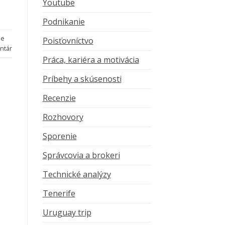
Youtube
Podnikanie
ie
Poisťovníctvo
ntár
Práca, kariéra a motivácia
Príbehy a skúsenosti
Recenzie
Rozhovory
Sporenie
Správcovia a brokeri
Technické analýzy
Tenerife
Uruguay trip