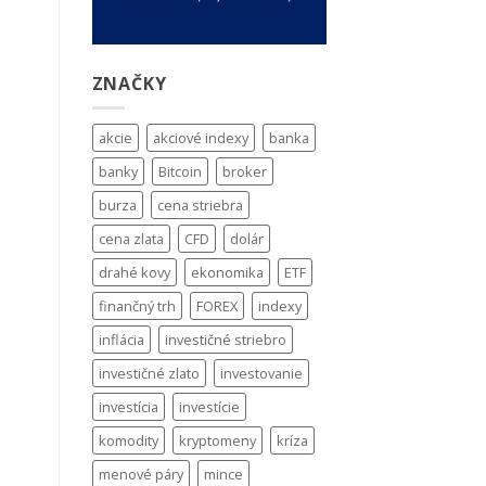
ZNAČKY
akcie
akciové indexy
banka
banky
Bitcoin
broker
burza
cena striebra
cena zlata
CFD
dolár
drahé kovy
ekonomika
ETF
finančný trh
FOREX
indexy
inflácia
investičné striebro
investičné zlato
investovanie
investícia
investície
komodity
kryptomeny
kríza
menové páry
mince