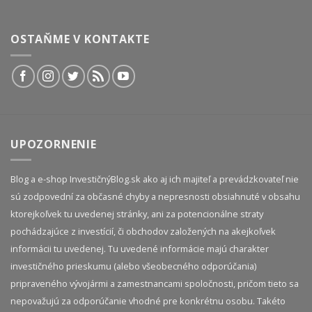
OSTAŇME V KONTAKTE
UPOZORNENIE
Blog a e-shop InvestičnýBlog.sk ako aj ich majiteľ a prevádzkovateľ nie
sú zodpovední za občasné chyby a nepresnosti obsiahnuté v obsahu
ktorejkoľvek tu uvedenej stránky, ani za potencionálne straty
pochádzajúce z investícií, či obchodov založených na akejkoľvek
informácii tu uvedenej. Tu uvedené informácie majú charakter
investičného prieskumu (alebo všeobecného odporúčania)
pripraveného vývojármi a zamestnancami spoločnosti, pričom tieto sa
nepovažujú za odporúčanie vhodné pre konkrétnu osobu. Takéto