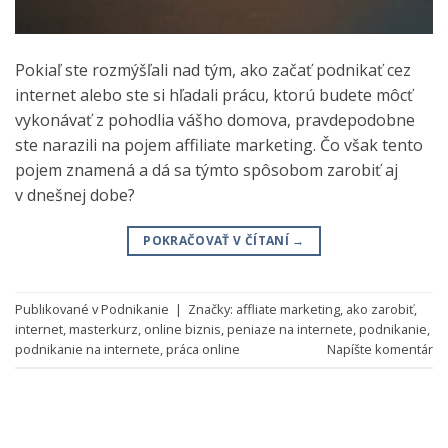
Pokiaľ ste rozmýšľali nad tým, ako začať podnikať cez
internet alebo ste si hľadali prácu, ktorú budete môcť
vykonávať z pohodlia vášho domova, pravdepodobne
ste narazili na pojem affiliate marketing. Čo však tento
pojem znamená a dá sa týmto spôsobom zarobiť aj
v dnešnej dobe?
POKRAČOVAŤ V ČÍTANÍ
→
Publikované v
Podnikanie
|
Značky:
affliate marketing
,
ako zarobiť
,
internet
,
masterkurz
,
online biznis
,
peniaze na internete
,
podnikanie
,
podnikanie na internete
,
práca online
Napíšte komentár