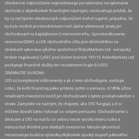
všeobecné odporúčanie nepredstavuje poradenstvo na vykonanie
obchodu s akýmikoľvek finančnými nástrojmi, neobsahujú prísľub, že
by sa cieľ týchto všeobecných odporúčaní mohol naplniť, prípadne, že
by bolo možné prostredníctvom nich úplne eliminovať straty pri
obchodovaní na kapitálovom či menovom trhu. Sprostredkovanie
otvorenia DEMO a LIVE obchodného účtu pre obchodníkov na
stránkach vykonáva výlučne spoločnosť RoboMarkets Ltd - evropský
broker regulovaný CySEC pod číslom licencie 191/13. RoboMarkets Ltd
poskytuje finančné služby len rezidentom krajín EU/EES.
ZRIEKNUTIE SA RIZIKA
CFD sú komplexné inštrumenty a ak s nimi obchodujete, existuje
riziko, že kvôli finančnej páke prídete rychlo o peniaze. 67.85% účtov
retailových investorov končí pri obchodovaní s týmto poskytovateľom v
strate. Zamyslite se nad tým, že chápete, ako CFD fungujú a či si
môžete dovoliť takto riskovať so svojimi peniazmi. Obchodovanie s
devízami a CFD na maržu so sebou nesie vysokú mieru rizika a
nemusí byť vhodné pre všetkých investorov. Minulá výkonnosť
nenaznačuje budúce výsledky.​ Akýkoľvek vysoký stupeň pákového