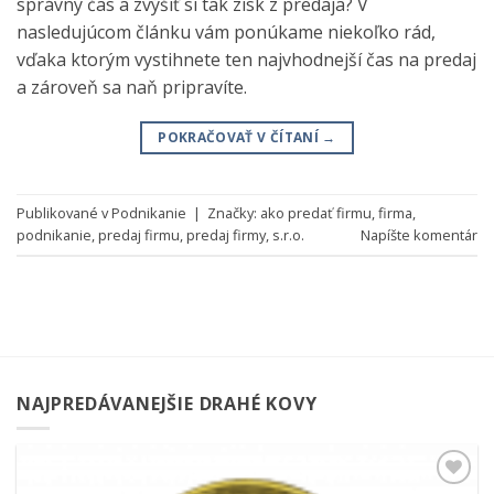
správny čas a zvýšiť si tak zisk z predaja? V
nasledujúcom článku vám ponúkame niekoľko rád,
vďaka ktorým vystihnete ten najvhodnejší čas na predaj
a zároveň sa naň pripravíte.
POKRAČOVAŤ V ČÍTANÍ
→
Publikované v
Podnikanie
|
Značky:
ako predať firmu
,
firma
,
podnikanie
,
predaj firmu
,
predaj firmy
,
s.r.o.
Napíšte komentár
NAJPREDÁVANEJŠIE DRAHÉ KOVY