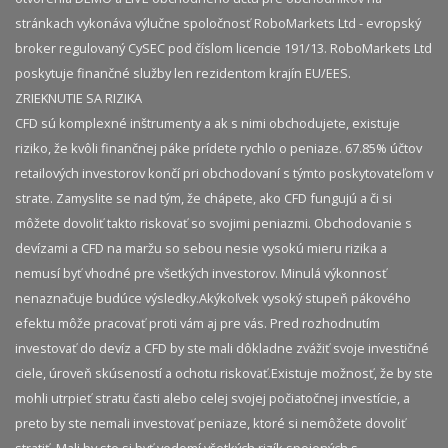
stránkach vykonáva výlučne spoločnosť RoboMarkets Ltd - evropský
broker regulovaný CySEC pod číslom licencie 191/13. RoboMarkets Ltd
poskytuje finančné služby len rezidentom krajín EU/EES.
ZRIEKNUTIE SA RIZIKA
CFD sú komplexné inštrumenty a ak s nimi obchodujete, existuje
riziko, že kvôli finančnej páke prídete rychlo o peniaze. 67.85% účtov
retailových investorov končí pri obchodovaní s týmto poskytovateľom v
strate. Zamyslite se nad tým, že chápete, ako CFD fungujú a či si
môžete dovoliť takto riskovať so svojimi peniazmi. Obchodovanie s
devízami a CFD na maržu so sebou nesie vysokú mieru rizika a
nemusí byť vhodné pre všetkých investorov. Minulá výkonnosť
nenaznačuje budúce výsledky.​ Akýkoľvek vysoký stupeň pákového
efektu môže pracovať proti vám aj pre vás. Pred rozhodnutím
investovať do devíz a CFD by ste mali dôkladne zvážiť svoje investičné
ciele, úroveň skúseností a ochotu riskovať.​ Existuje možnosť, že by ste
mohli utrpieť stratu časti alebo celej svojej počiatočnej investície, a
preto by ste nemali investovať peniaze, ktoré si nemôžete dovoliť
stratiť. Mali by ste si byť vedomí všetkých rizík spojených s