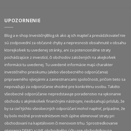
UPOZORNENIE
Blog a e-shop InvestičnýBlog.sk ako aj ich majiteľ a prevádzkovateľ nie
sú zodpovední za občasné chyby a nepresnosti obsiahnuté v obsahu
ktorejkoľvek tu uvedenej stránky, ani za potencionálne straty
pochádzajúce z investícií, či obchodov založených na akejkoľvek
informácii tu uvedenej. Tu uvedené informácie majú charakter
investičného prieskumu (alebo všeobecného odporúčania)
pripraveného vývojármi a zamestnancami spoločnosti, pričom tieto sa
nepovažujú za odporúčanie vhodné pre konkrétnu osobu. Takéto
všeobecné odporúčanie nepredstavuje poradenstvo na vykonanie
obchodu s akýmikoľvek finančnými nástrojmi, neobsahujú prísľub, že
by sa cieľ týchto všeobecných odporúčaní mohol naplniť, prípadne, že
by bolo možné prostredníctvom nich úplne eliminovať straty pri
obchodovaní na kapitálovom či menovom trhu. Sprostredkovanie
otvorenia DEMO a LIVE obchodného účtu pre obchodníkov na