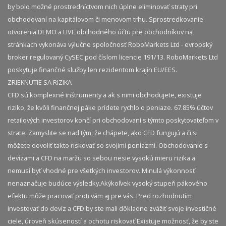
by bolo možné prostredníctvom nich úplne eliminovať straty pri
obchodovaní na kapitálovom či menovom trhu. Sprostredkovanie
otvorenia DEMO a LIVE obchodného účtu pre obchodníkov na
stránkach vykonáva výlučne spoločnosť RoboMarkets Ltd - evropský
broker regulovaný CySEC pod číslom licencie 191/13. RoboMarkets Ltd
poskytuje finančné služby len rezidentom krajín EU/EES.
ZRIEKNUTIE SA RIZIKA
CFD sú komplexné inštrumenty a ak s nimi obchodujete, existuje
riziko, že kvôli finančnej páke prídete rychlo o peniaze. 67.85% účtov
retailových investorov končí pri obchodovaní s týmto poskytovateľom v
strate. Zamyslite se nad tým, že chápete, ako CFD fungujú a či si
môžete dovoliť takto riskovať so svojimi peniazmi. Obchodovanie s
devízami a CFD na maržu so sebou nesie vysokú mieru rizika a
nemusí byť vhodné pre všetkých investorov. Minulá výkonnosť
nenaznačuje budúce výsledky.​ Akýkoľvek vysoký stupeň pákového
efektu môže pracovať proti vám aj pre vás. Pred rozhodnutím
investovať do devíz a CFD by ste mali dôkladne zvážiť svoje investičné
ciele, úroveň skúseností a ochotu riskovať.​ Existuje možnosť, že by ste