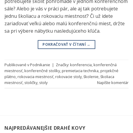
potrebujete školiť pohromade v jednom konferenčnom
sále? Alebo je vás v práci pár, ale aj tak potrebujete
jednu školiacu a rokovaciu miestnosť? Či už idete
zariaďovať veľkú alebo malú konferenčnú miest, držte
sa pri výbere nábytku nasledujúceho kľúča.
POKRAČOVAŤ V ČÍTANÍ
→
Publikované v
Podnikanie
|
Značky:
konferencia
,
konferenčná
miestnosť
,
konferenčné stolíky
,
premietacia technika
,
projekčné
plátno
,
rokovacia miestnosť
,
rokovacie stoly
,
školenie
,
školiaca
miestnosť
,
stoličky
,
stoly
Napíšte komentár
NAJPREDÁVANEJŠIE DRAHÉ KOVY