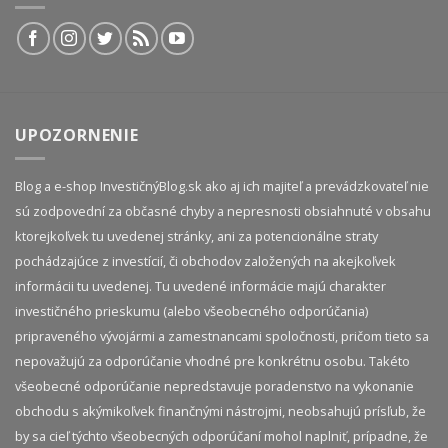
UPOZORNENIE
Blog a e-shop InvestičnýBlog.sk ako aj ich majiteľ a prevádzkovateľ nie
sú zodpovední za občasné chyby a nepresnosti obsiahnuté v obsahu
ktorejkoľvek tu uvedenej stránky, ani za potencionálne straty
pochádzajúce z investícií, či obchodov založených na akejkoľvek
informácii tu uvedenej. Tu uvedené informácie majú charakter
investičného prieskumu (alebo všeobecného odporúčania)
pripraveného vývojármi a zamestnancami spoločnosti, pričom tieto sa
nepovažujú za odporúčanie vhodné pre konkrétnu osobu. Takéto
všeobecné odporúčanie nepredstavuje poradenstvo na vykonanie
obchodu s akýmikoľvek finančnými nástrojmi, neobsahujú prísľub, že
by sa cieľ týchto všeobecných odporúčaní mohol naplniť, prípadne, že