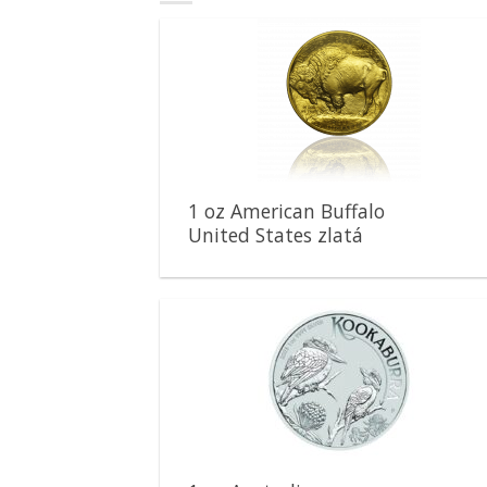
Pridať k
obľúbeným
1 oz American Buffalo
United States zlatá
minca
Pridať k
obľúbeným