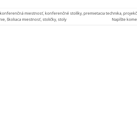
konferenčná miestnosť
,
konferenčné stolíky
,
premietacia technika
,
projek
nie
,
školiaca miestnosť
,
stoličky
,
stoly
Napíšte kome