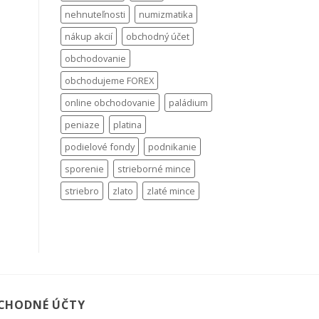
nehnuteľnosti
numizmatika
nákup akcií
obchodný účet
obchodovanie
obchodujeme FOREX
online obchodovanie
paládium
peniaze
platina
podielové fondy
podnikanie
sporenie
strieborné mince
striebro
zlato
zlaté mince
CHODNÉ ÚČTY