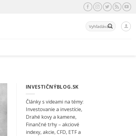
Hľadať:
INVESTIČNÝBLOG.SK
Články s videami na témy:
Investovanie a investície,
Drahé kovy a kamene,
Finančné trhy – akciové
indexy, akcie, CFD, ETF a