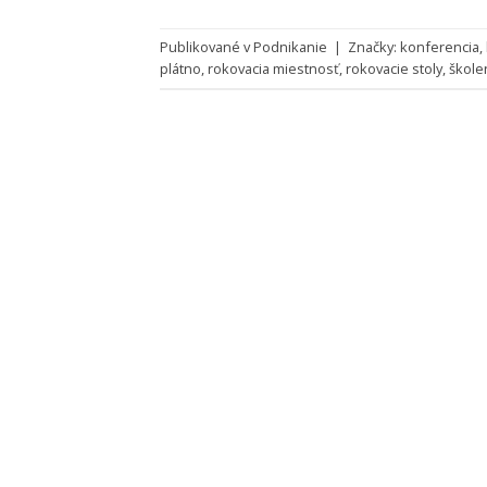
Publikované v
Podnikanie
|
Značky:
konferencia
,
plátno
,
rokovacia miestnosť
,
rokovacie stoly
,
škole