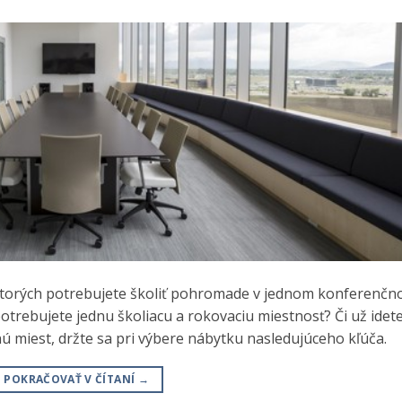
ktorých potrebujete školiť pohromade v jednom konferenč
k potrebujete jednu školiacu a rokovaciu miestnosť? Či už idet
 miest, držte sa pri výbere nábytku nasledujúceho kľúča.
POKRAČOVAŤ V ČÍTANÍ
→