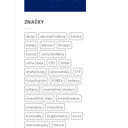
ZNAČKY
akcie
akciové indexy
banka
banky
Bitcoin
broker
burza
cena striebra
cena zlata
CFD
dolár
drahé kovy
ekonomika
ETF
finančný trh
FOREX
indexy
inflácia
investičné striebro
investičné zlato
investovanie
investícia
investície
komodity
kryptomeny
kríza
menové páry
mince