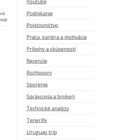
Youtube
Podnikanie
čné
ntár
Poisťovníctvo
Práca, kariéra a motivácia
Príbehy a skúsenosti
Recenzie
Rozhovory
Sporenie
Správcovia a brokeri
Technické analýzy
Tenerife
Uruguay trip