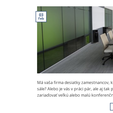
03
feb
Má vaša firma desiatky zamestnancov, 
sále? Alebo je vás v práci pár, ale aj ta
zariaďovať veľkú alebo malú konferenčnú