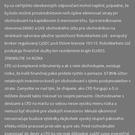
by sa cieľ týchto všeobecných odporúčaní mohol naplniť, prípadne, že
by bolo možné prostredníctvom nich úplne eliminovať straty pri
obchodovaní na kapitálovom či menovom trhu. Sprostredkovanie
otvorenia DEMO a LIVE obchodného účtu pre obchodníkov na
stránkach vykonáva výlučne spoločnosť RoboMarkets Ltd - evropský
broker regulovaný CySEC pod číslom licencie 191/13. RoboMarkets Ltd
poskytuje finančné služby len rezidentom krajín EU/EES.
ZRIEKNUTIE SA RIZIKA
CFD sú komplexné inštrumenty a ak s nimi obchodujete, existuje
riziko, že kvôli finančnej páke prídete rychlo o peniaze. 67.85% účtov
retailových investorov končí pri obchodovaní s týmto poskytovateľom v
strate. Zamyslite se nad tým, že chápete, ako CFD fungujú a či si
môžete dovoliť takto riskovať so svojimi peniazmi. Obchodovanie s
devízami a CFD na maržu so sebou nesie vysokú mieru rizika a
nemusí byť vhodné pre všetkých investorov. Minulá výkonnosť
nenaznačuje budúce výsledky.​ Akýkoľvek vysoký stupeň pákového
efektu môže pracovať proti vám aj pre vás. Pred rozhodnutím
investovať do devíz a CFD by ste mali dôkladne zvážiť svoje investičné