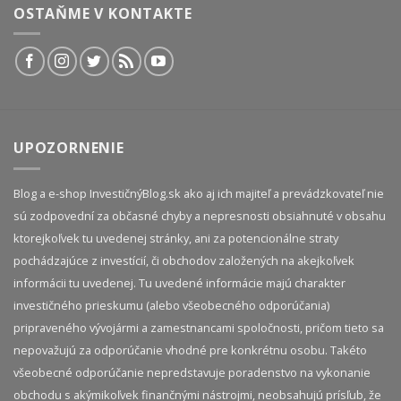
OSTAŇME V KONTAKTE
UPOZORNENIE
Blog a e-shop InvestičnýBlog.sk ako aj ich majiteľ a prevádzkovateľ nie
sú zodpovední za občasné chyby a nepresnosti obsiahnuté v obsahu
ktorejkoľvek tu uvedenej stránky, ani za potencionálne straty
pochádzajúce z investícií, či obchodov založených na akejkoľvek
informácii tu uvedenej. Tu uvedené informácie majú charakter
investičného prieskumu (alebo všeobecného odporúčania)
pripraveného vývojármi a zamestnancami spoločnosti, pričom tieto sa
nepovažujú za odporúčanie vhodné pre konkrétnu osobu. Takéto
všeobecné odporúčanie nepredstavuje poradenstvo na vykonanie
obchodu s akýmikoľvek finančnými nástrojmi, neobsahujú prísľub, že