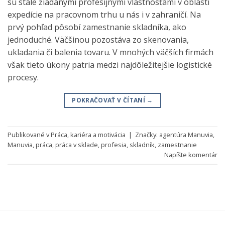
sú stále žiadanými profesijnými vlastnosťami v oblasti
expedície na pracovnom trhu u nás i v zahraničí. Na
prvý pohľad pôsobí zamestnanie skladníka, ako
jednoduché. Väčšinou pozostáva zo skenovania,
ukladania či balenia tovaru. V mnohých väčších firmách
však tieto úkony patria medzi najdôležitejšie logistické
procesy.
POKRAČOVAŤ V ČÍTANÍ
→
Publikované v
Práca, kariéra a motivácia
|
Značky:
agentúra Manuvia
,
Manuvia
,
práca
,
práca v sklade
,
profesia
,
skladník
,
zamestnanie
Napíšte komentár