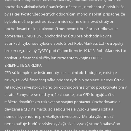
obchodu s akýmikoľvek finančnými nástrojmi, neobsahujú prísľub, že
by sa cieľ týchto všeobecných odporúčaní mohol naplniť, prípadne, že
by bolo možné prostredníctvom nich úplne eliminovať straty pri
obchodovaní na kapitálovom či menovom trhu. Sprostredkovanie
otvorenia DEMO a LIVE obchodného účtu pre obchodníkov na
stránkach vykonáva výlučne spoločnosť RoboMarkets Ltd - evropský
broker regulovaný CySEC pod číslom licencie 191/13. RoboMarkets Ltd
poskytuje finančné služby len rezidentom krajín EU/EES.
ZRIEKNUTIE SA RIZIKA
CFD sú komplexné inštrumenty a ak s nimi obchodujete, existuje
riziko, že kvôli finančnej páke prídete rychlo o peniaze. 67.85% účtov
retailových investorov končí pri obchodovaní s týmto poskytovateľom v
strate. Zamyslite se nad tým, že chápete, ako CFD fungujú a či si
môžete dovoliť takto riskovať so svojimi peniazmi. Obchodovanie s
devízami a CFD na maržu so sebou nesie vysokú mieru rizika a
nemusí byť vhodné pre všetkých investorov. Minulá výkonnosť
nenaznačuje budúce výsledky.​ Akýkoľvek vysoký stupeň pákového
efektu môže pracovať proti vám aj pre vás. Pred rozhodnutím