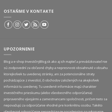
OSTAŇME V KONTAKTE
UPOZORNENIE
Blog a e-shop InvestičnýBlog.sk ako aj ich majiteľ a prevádzkovateľ nie
sú zodpovední za občasné chyby a nepresnosti obsiahnuté v obsahu
ktorejkoľvek tu uvedenej stránky, ani za potencionálne straty
pochádzajúce z investícií, či obchodov založených na akejkoľvek
informácii tu uvedenej. Tu uvedené informácie majú charakter
investičného prieskumu (alebo všeobecného odporúčania)
pripraveného vývojármi a zamestnancami spoločnosti, pričom tieto sa
nepovažujú za odporúčanie vhodné pre konkrétnu osobu. Takéto
všeobecné odporúčanie nepredstavuje poradenstvo na vykonanie