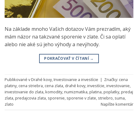
Na základe mnoho Vašich dotazov Vám prezradím, aký
mám názor na takzvané sporenie v zlate. Či sa oplatí
alebo nie aké sú jeho výhody a nevýhody.
POKRAČOVAŤ V ČÍTANÍ
→
Publikované v
Drahé kovy
,
Investovanie a investície
|
Značky:
cena
platiny
,
cena striebra
,
cena zlata
,
drahé kovy
,
investície
,
investovanie
,
investovanie do zlata
,
komodity
,
numizmatika
,
platina
,
poplatky
,
predaj
zlata
,
predajcovia zlata
,
sporenie
,
sporenie v zlate
,
striebro
,
suma
,
zlato
Napíšte komentár