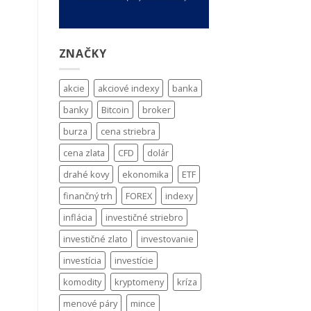
ZNAČKY
akcie
akciové indexy
banka
banky
Bitcoin
broker
burza
cena striebra
cena zlata
CFD
dolár
drahé kovy
ekonomika
ETF
finančný trh
FOREX
indexy
inflácia
investičné striebro
investičné zlato
investovanie
investícia
investície
komodity
kryptomeny
kríza
menové páry
mince