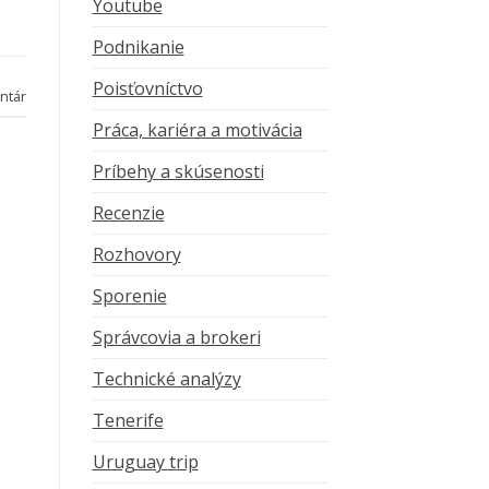
Youtube
Podnikanie
Poisťovníctvo
ntár
Práca, kariéra a motivácia
Príbehy a skúsenosti
Recenzie
Rozhovory
Sporenie
Správcovia a brokeri
Technické analýzy
Tenerife
Uruguay trip