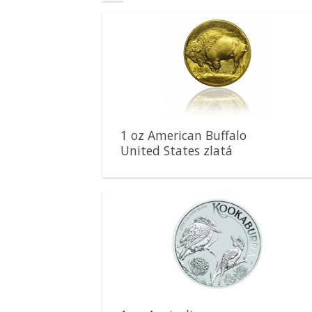
Pridať k
obľúbeným
1 oz American Buffalo
United States zlatá
minca
Pridať k
obľúbeným