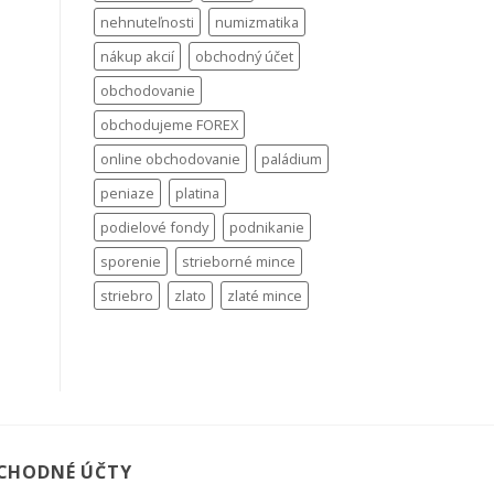
nehnuteľnosti
numizmatika
nákup akcií
obchodný účet
obchodovanie
obchodujeme FOREX
online obchodovanie
paládium
peniaze
platina
podielové fondy
podnikanie
sporenie
strieborné mince
striebro
zlato
zlaté mince
CHODNÉ ÚČTY