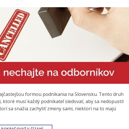
jčastejšou formou podnikania na Slovensku. Tento druh
 ktoré musí každý podnikateľ sledovať, aby sa nedopustil
orí sa snažia zachytiť zmeny sami, niektorí na to majú
POKRAČOVAŤ V ČÍTANÍ
→