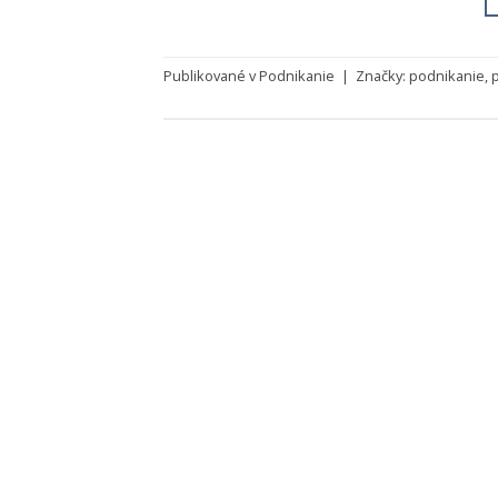
Publikované v
Podnikanie
|
Značky:
podnikanie
,