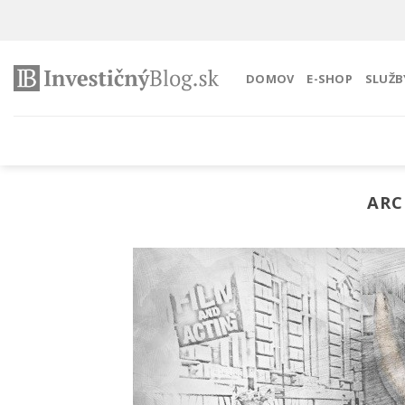
Preskočiť
na
obsah
DOMOV
E-SHOP
SLUŽB
ARC