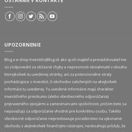
OSTAŇME V KONTAKTE
UPOZORNENIE
Blog a e-shop InvestičnýBlog.sk ako aj ich majiteľ a prevádzkovateľ nie
sú zodpovední za občasné chyby a nepresnosti obsiahnuté v obsahu
ktorejkoľvek tu uvedenej stránky, ani za potencionálne straty
pochádzajúce z investícií, či obchodov založených na akejkoľvek
informácii tu uvedenej. Tu uvedené informácie majú charakter
investičného prieskumu (alebo všeobecného odporúčania)
pripraveného vývojármi a zamestnancami spoločnosti, pričom tieto sa
nepovažujú za odporúčanie vhodné pre konkrétnu osobu. Takéto
všeobecné odporúčanie nepredstavuje poradenstvo na vykonanie
obchodu s akýmikoľvek finančnými nástrojmi, neobsahujú prísľub, že