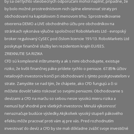
by sa cieľ týchto všeobecných odporúčaní mohol naplniť, prípadne, že
by bolo možné prostredníctvom nich úplne eliminovať straty pri
obchodovaní na kapitálovom či menovom trhu. Sprostredkovanie
otvorenia DEMO a LIVE obchodného účtu pre obchodníkov na
stránkach vykonáva výlučne spoločnosť RoboMarkets Ltd - evropský
broker regulovaný CySEC pod číslom licencie 191/13. RoboMarkets Ltd
poskytuje finančné služby len rezidentom krajín EU/EES.
ZRIEKNUTIE SA RIZIKA
CFD sú komplexné inštrumenty a ak s nimi obchodujete, existuje
riziko, že kvôli finančnej páke prídete rychlo o peniaze. 67.85% účtov
retailových investorov končí pri obchodovaní s týmto poskytovateľom v
strate. Zamyslite se nad tým, že chápete, ako CFD fungujú a či si
môžete dovoliť takto riskovať so svojimi peniazmi. Obchodovanie s
devízami a CFD na maržu so sebou nesie vysokú mieru rizika a
nemusí byť vhodné pre všetkých investorov. Minulá výkonnosť
nenaznačuje budúce výsledky.​ Akýkoľvek vysoký stupeň pákového
efektu môže pracovať proti vám aj pre vás. Pred rozhodnutím
investovať do devíz a CFD by ste mali dôkladne zvážiť svoje investičné