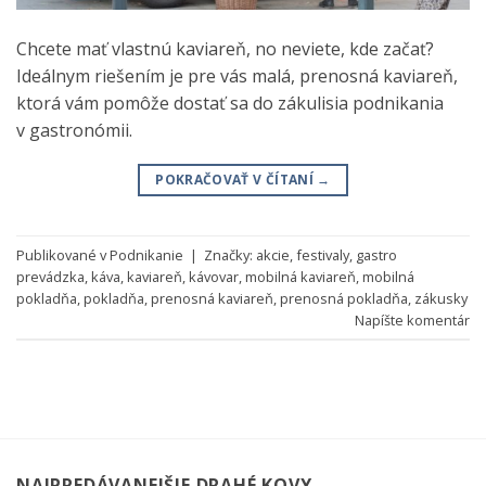
Chcete mať vlastnú kaviareň, no neviete, kde začať?
Ideálnym riešením je pre vás malá, prenosná kaviareň,
ktorá vám pomôže dostať sa do zákulisia podnikania
v gastronómii.
POKRAČOVAŤ V ČÍTANÍ
→
Publikované v
Podnikanie
|
Značky:
akcie
,
festivaly
,
gastro
prevádzka
,
káva
,
kaviareň
,
kávovar
,
mobilná kaviareň
,
mobilná
pokladňa
,
pokladňa
,
prenosná kaviareň
,
prenosná pokladňa
,
zákusky
Napíšte komentár
NAJPREDÁVANEJŠIE DRAHÉ KOVY