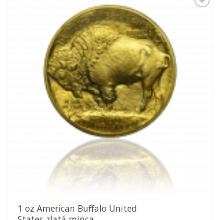
Pridať k
obľúbeným
1 oz American Buffalo United
States zlatá minca