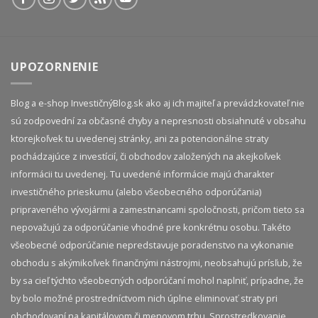
UPOZORNENIE
Blog a e-shop InvestičnýBlog.sk ako aj ich majiteľ a prevádzkovateľ nie
sú zodpovední za občasné chyby a nepresnosti obsiahnuté v obsahu
ktorejkoľvek tu uvedenej stránky, ani za potencionálne straty
pochádzajúce z investícií, či obchodov založených na akejkoľvek
informácii tu uvedenej. Tu uvedené informácie majú charakter
investičného prieskumu (alebo všeobecného odporúčania)
pripraveného vývojármi a zamestnancami spoločnosti, pričom tieto sa
nepovažujú za odporúčanie vhodné pre konkrétnu osobu. Takéto
všeobecné odporúčanie nepredstavuje poradenstvo na vykonanie
obchodu s akýmikoľvek finančnými nástrojmi, neobsahujú prísľub, že
by sa cieľ týchto všeobecných odporúčaní mohol naplniť, prípadne, že
by bolo možné prostredníctvom nich úplne eliminovať straty pri
obchodovaní na kapitálovom či menovom trhu. Sprostredkovanie