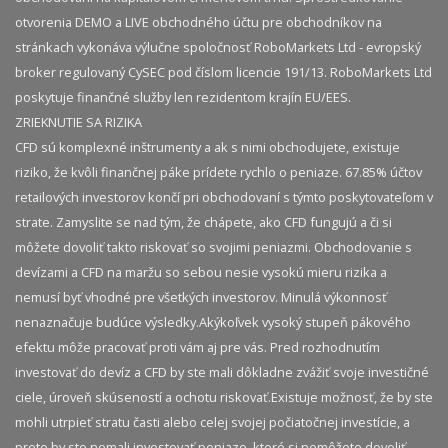
otvorenia DEMO a LIVE obchodného účtu pre obchodníkov na
stránkach vykonáva výlučne spoločnosť RoboMarkets Ltd - evropský
broker regulovaný CySEC pod číslom licencie 191/13. RoboMarkets Ltd
poskytuje finančné služby len rezidentom krajín EU/EES.
ZRIEKNUTIE SA RIZIKA
CFD sú komplexné inštrumenty a ak s nimi obchodujete, existuje
riziko, že kvôli finančnej páke prídete rychlo o peniaze. 67.85% účtov
retailových investorov končí pri obchodovaní s týmto poskytovateľom v
strate. Zamyslite se nad tým, že chápete, ako CFD fungujú a či si
môžete dovoliť takto riskovať so svojimi peniazmi. Obchodovanie s
devízami a CFD na maržu so sebou nesie vysokú mieru rizika a
nemusí byť vhodné pre všetkých investorov. Minulá výkonnosť
nenaznačuje budúce výsledky.​ Akýkoľvek vysoký stupeň pákového
efektu môže pracovať proti vám aj pre vás. Pred rozhodnutím
investovať do devíz a CFD by ste mali dôkladne zvážiť svoje investičné
ciele, úroveň skúseností a ochotu riskovať.​ Existuje možnosť, že by ste
mohli utrpieť stratu časti alebo celej svojej počiatočnej investície, a
preto by ste nemali investovať peniaze, ktoré si nemôžete dovoliť