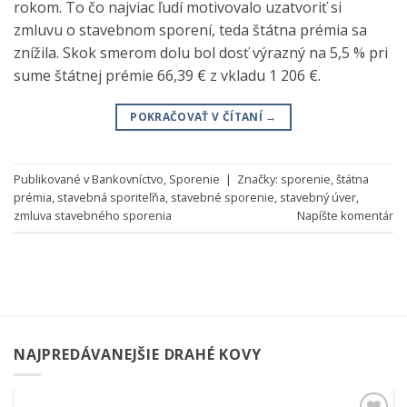
rokom. To čo najviac ľudí motivovalo uzatvoriť si
zmluvu o stavebnom sporení, teda štátna prémia sa
znížila. Skok smerom dolu bol dosť výrazný na 5,5 % pri
sume štátnej prémie 66,39 € z vkladu 1 206 €.
POKRAČOVAŤ V ČÍTANÍ
→
Publikované v
Bankovníctvo
,
Sporenie
|
Značky:
sporenie
,
štátna
prémia
,
stavebná sporiteľňa
,
stavebné sporenie
,
stavebný úver
,
zmluva stavebného sporenia
Napíšte komentár
NAJPREDÁVANEJŠIE DRAHÉ KOVY