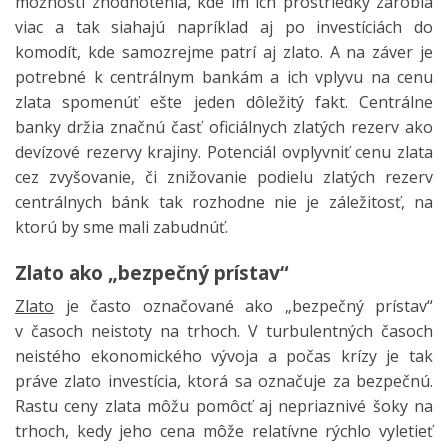
možnosti zhodnotenia, kde im ich prostriedky zarobia
viac a tak siahajú napríklad aj po investíciách do
komodít, kde samozrejme patrí aj zlato. A na záver je
potrebné k centrálnym bankám a ich vplyvu na cenu
zlata spomenúť ešte jeden dôležitý fakt. Centrálne
banky držia značnú časť oficiálnych zlatých rezerv ako
devízové rezervy krajiny. Potenciál ovplyvniť cenu zlata
cez zvyšovanie, či znižovanie podielu zlatých rezerv
centrálnych bánk tak rozhodne nie je záležitosť, na
ktorú by sme mali zabudnúť.
Zlato ako „bezpečný prístav“
Zlato
je často označované ako „bezpečný prístav“
v časoch neistoty na trhoch. V turbulentných časoch
neistého ekonomického vývoja a počas krízy je tak
práve zlato investícia, ktorá sa označuje za bezpečnú.
Rastu ceny zlata môžu pomôcť aj nepriaznivé šoky na
trhoch, kedy jeho cena môže relatívne rýchlo vyletieť