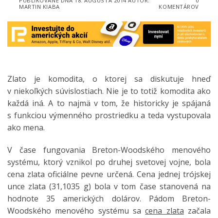
PUBLIKOVANÉ DŇA
18. AUGUSTA 2014
AUTOR:
0
MARTIN KIABA
KOMENTÁROV
Zlato je komodita, o ktorej sa diskutuje hneď
v niekoľkých súvislostiach. Nie je to totiž komodita ako
každá iná. A to najmä v tom, že historicky je spájaná
s funkciou výmenného prostriedku a teda vystupovala
ako mena.
V čase fungovania Breton-Woodského menového
systému, ktorý vznikol po druhej svetovej vojne, bola
cena zlata oficiálne pevne určená. Cena jednej trójskej
unce zlata (31,1035 g) bola v tom čase stanovená na
hodnote 35 amerických dolárov. Pádom Breton-
Woodského menového systému sa
cena zlata
začala