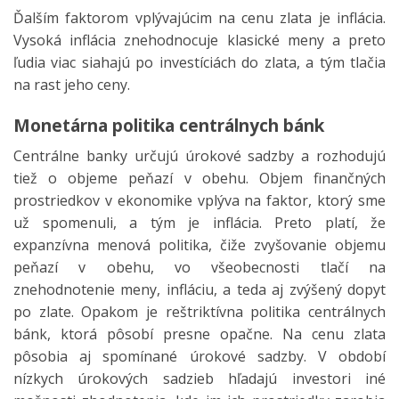
Ďalším faktorom vplývajúcim na cenu zlata je inflácia.
Vysoká inflácia znehodnocuje klasické meny a preto
ľudia viac siahajú po investíciách do zlata, a tým tlačia
na rast jeho ceny.
Monetárna politika centrálnych bánk
Centrálne banky určujú úrokové sadzby a rozhodujú
tiež o objeme peňazí v obehu. Objem finančných
prostriedkov v ekonomike vplýva na faktor, ktorý sme
už spomenuli, a tým je inflácia. Preto platí, že
expanzívna menová politika, čiže zvyšovanie objemu
peňazí v obehu, vo všeobecnosti tlačí na
znehodnotenie meny, infláciu, a teda aj zvýšený dopyt
po zlate. Opakom je reštriktívna politika centrálnych
bánk, ktorá pôsobí presne opačne. Na cenu zlata
pôsobia aj spomínané úrokové sadzby. V období
nízkych úrokových sadzieb hľadajú investori iné