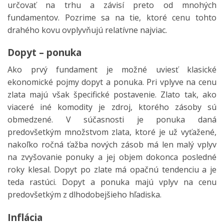
určovať na trhu a závisí preto od mnohých
fundamentov. Pozrime sa na tie, ktoré cenu tohto
drahého kovu ovplyvňujú relatívne najviac.
Dopyt – ponuka
Ako prvý fundament je možné uviesť klasické
ekonomické pojmy dopyt a ponuka. Pri vplyve na cenu
zlata majú však špecifické postavenie. Zlato tak, ako
viaceré iné komodity je zdroj, ktorého zásoby sú
obmedzené. V súčasnosti je ponuka daná
predovšetkým množstvom zlata, ktoré je už vyťažené,
nakoľko ročná ťažba nových zásob má len malý vplyv
na zvyšovanie ponuky a jej objem dokonca posledné
roky klesal. Dopyt po zlate má opačnú tendenciu a je
teda rastúci. Dopyt a ponuka majú vplyv na cenu
predovšetkým z dlhodobejšieho hľadiska.
Inflácia