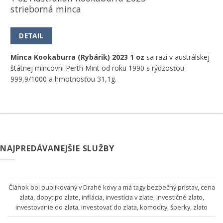
strieborná minca
DETAIL
Minca Kookaburra (Rybárik) 2023 1 oz
sa razí v austrálskej
štátnej mincovni Perth Mint od roku 1990 s rýdzosťou
999,9/1000 a hmotnosťou 31,1g.
NAJPREDÁVANEJŠIE SLUŽBY
Článok bol publikovaný v
Drahé kovy
a má tagy
bezpečný prístav
,
cena
zlata
,
dopyt po zlate
,
inflácia
,
investícia v zlate
,
investičné zlato
,
investovanie do zlata
,
investovať do zlata
,
komodity
,
šperky
,
zlato