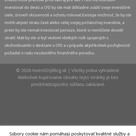
investovať do devíz a CFD by ste mali dôkladne zvážiť svoje investičné
ciele, úroveň skúseností a ochotu riskovať.​ Existuje možnosť, že by ste
mohli utrpieť stratu časti alebo celej svojej počiatočnej investície, a
preto by ste nemali investovať peniaze, ktoré si nemôžete dovoliť
stratiť. Mali by ste si byť vedomí všetkých rizík spojených s
obchodovaním s devízami a CFD a v prípade akýchkoľvek pochybností
požiadať o radu nezávislého finančného poradcu.
© 2026 InvestičnýBlog.sk | Všetky práva vyhradené.
Akékoľvek kopírovanie obsahu tejto stránky je bez
predchádzajúceho súhlasu zakázané.
Súbory cookie nám pomáhajú poskytovať kvalitné služby a