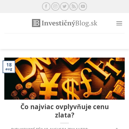
Preskočiť
na
obsah
18
aug
Čo najviac ovplyvňuje cenu
zlata?