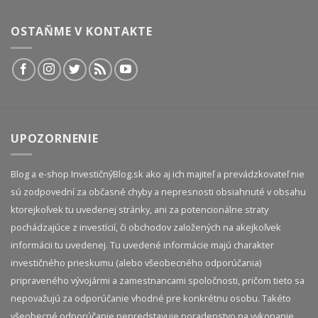
OSTAŇME V KONTAKTE
UPOZORNENIE
Blog a e-shop InvestičnýBlog.sk ako aj ich majiteľ a prevádzkovateľ nie
sú zodpovední za občasné chyby a nepresnosti obsiahnuté v obsahu
ktorejkoľvek tu uvedenej stránky, ani za potencionálne straty
pochádzajúce z investícií, či obchodov založených na akejkoľvek
informácii tu uvedenej. Tu uvedené informácie majú charakter
investičného prieskumu (alebo všeobecného odporúčania)
pripraveného vývojármi a zamestnancami spoločnosti, pričom tieto sa
nepovažujú za odporúčanie vhodné pre konkrétnu osobu. Takéto
všeobecné odporúčanie nepredstavuje poradenstvo na vykonanie