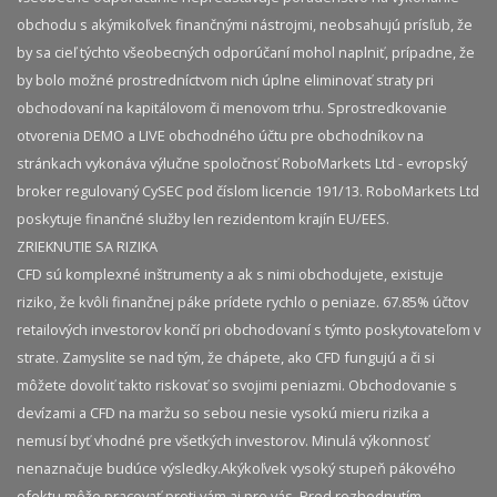
obchodu s akýmikoľvek finančnými nástrojmi, neobsahujú prísľub, že
by sa cieľ týchto všeobecných odporúčaní mohol naplniť, prípadne, že
by bolo možné prostredníctvom nich úplne eliminovať straty pri
obchodovaní na kapitálovom či menovom trhu. Sprostredkovanie
otvorenia DEMO a LIVE obchodného účtu pre obchodníkov na
stránkach vykonáva výlučne spoločnosť RoboMarkets Ltd - evropský
broker regulovaný CySEC pod číslom licencie 191/13. RoboMarkets Ltd
poskytuje finančné služby len rezidentom krajín EU/EES.
ZRIEKNUTIE SA RIZIKA
CFD sú komplexné inštrumenty a ak s nimi obchodujete, existuje
riziko, že kvôli finančnej páke prídete rychlo o peniaze. 67.85% účtov
retailových investorov končí pri obchodovaní s týmto poskytovateľom v
strate. Zamyslite se nad tým, že chápete, ako CFD fungujú a či si
môžete dovoliť takto riskovať so svojimi peniazmi. Obchodovanie s
devízami a CFD na maržu so sebou nesie vysokú mieru rizika a
nemusí byť vhodné pre všetkých investorov. Minulá výkonnosť
nenaznačuje budúce výsledky.​ Akýkoľvek vysoký stupeň pákového
efektu môže pracovať proti vám aj pre vás. Pred rozhodnutím