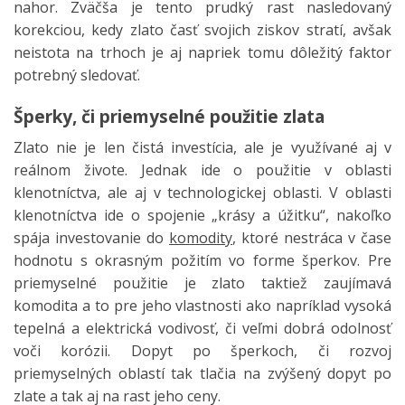
nahor. Zväčša je tento prudký rast nasledovaný
korekciou, kedy zlato časť svojich ziskov stratí, avšak
neistota na trhoch je aj napriek tomu dôležitý faktor
potrebný sledovať.
Šperky, či priemyselné použitie zlata
Zlato nie je len čistá investícia, ale je využívané aj v
reálnom živote. Jednak ide o použitie v oblasti
klenotníctva, ale aj v technologickej oblasti. V oblasti
klenotníctva ide o spojenie „krásy a úžitku“, nakoľko
spája investovanie do
komodity
, ktoré nestráca v čase
hodnotu s okrasným požitím vo forme šperkov. Pre
priemyselné použitie je zlato taktiež zaujímavá
komodita a to pre jeho vlastnosti ako napríklad vysoká
tepelná a elektrická vodivosť, či veľmi dobrá odolnosť
voči korózii. Dopyt po šperkoch, či rozvoj
priemyselných oblastí tak tlačia na zvýšený dopyt po
zlate a tak aj na rast jeho ceny.