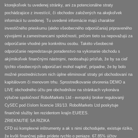
ktorejkoľvek tu uvedenej stránky, ani za potencionálne straty
pochádzajúce z investícií, či obchodov založených na akejkoľvek
informácii tu uvedenej. Tu uvedené informácie majú charakter
investičného prieskumu (alebo všeobecného odporúčania) pripraveného
vývojármi a zamestnancami spoločnosti, pričom tieto sa nepovažujú za
odporúčanie vhodné pre konkrétnu osobu. Takéto všeobecné
odporúčanie nepredstavuje poradenstvo na vykonanie obchodu s
akýmikoľvek finančnými nástrojmi, neobsahujú prísľub, že by sa cieľ
týchto všeobecných odporúčaní mohol naplniť, prípadne, že by bolo
možné prostredníctvom nich úplne eliminovať straty pri obchodovaní na
kapitálovom či menovom trhu. Sprostredkovanie otvorenia DEMO a
LIVE obchodného účtu pre obchodníkov na stránkach vykonáva
výlučne spoločnosť RoboMarkets Ltd - evropský broker regulovaný
CySEC pod číslom licencie 191/13. RoboMarkets Ltd poskytuje
finančné služby len rezidentom krajín EU/EES.
ZRIEKNUTIE SA RIZIKA
CFD sú komplexné inštrumenty a ak s nimi obchodujete, existuje riziko,
že kvôli finančnej páke prídete rychlo o peniaze. 67.85% účtov