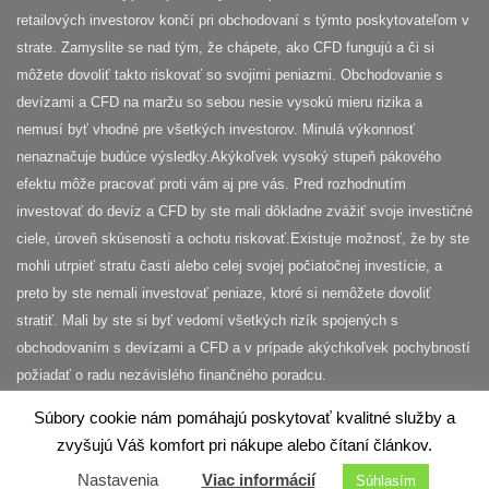
retailových investorov končí pri obchodovaní s týmto poskytovateľom v
strate. Zamyslite se nad tým, že chápete, ako CFD fungujú a či si
môžete dovoliť takto riskovať so svojimi peniazmi. Obchodovanie s
devízami a CFD na maržu so sebou nesie vysokú mieru rizika a
nemusí byť vhodné pre všetkých investorov. Minulá výkonnosť
nenaznačuje budúce výsledky.​ Akýkoľvek vysoký stupeň pákového
efektu môže pracovať proti vám aj pre vás. Pred rozhodnutím
investovať do devíz a CFD by ste mali dôkladne zvážiť svoje investičné
ciele, úroveň skúseností a ochotu riskovať.​ Existuje možnosť, že by ste
mohli utrpieť stratu časti alebo celej svojej počiatočnej investície, a
preto by ste nemali investovať peniaze, ktoré si nemôžete dovoliť
stratiť. Mali by ste si byť vedomí všetkých rizík spojených s
obchodovaním s devízami a CFD a v prípade akýchkoľvek pochybností
požiadať o radu nezávislého finančného poradcu.
Súbory cookie nám pomáhajú poskytovať kvalitné služby a
© 2026 InvestičnýBlog.sk | Všetky práva vyhradené.
zvyšujú Váš komfort pri nákupe alebo čítaní článkov.
Akékoľvek kopírovanie obsahu tejto stránky je bez
Nastavenia
Viac informácií
Súhlasím
predchádzajúceho súhlasu zakázané.