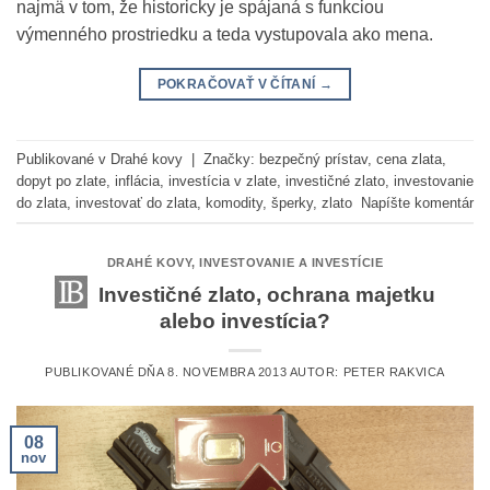
najmä v tom, že historicky je spájaná s funkciou
výmenného prostriedku a teda vystupovala ako mena.
POKRAČOVAŤ V ČÍTANÍ
→
Publikované v
Drahé kovy
|
Značky:
bezpečný prístav
,
cena zlata
,
dopyt po zlate
,
inflácia
,
investícia v zlate
,
investičné zlato
,
investovanie
do zlata
,
investovať do zlata
,
komodity
,
šperky
,
zlato
Napíšte komentár
DRAHÉ KOVY
,
INVESTOVANIE A INVESTÍCIE
Investičné zlato, ochrana majetku
alebo investícia?
PUBLIKOVANÉ DŇA
8. NOVEMBRA 2013
AUTOR:
PETER RAKVICA
08
nov