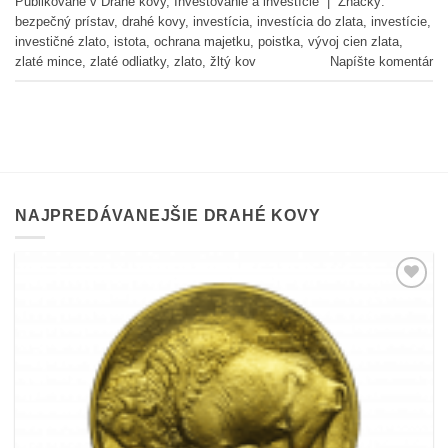
Publikované v
Drahé kovy
,
Investovanie a investície
|
Značky:
bezpečný prístav
,
drahé kovy
,
investícia
,
investícia do zlata
,
investície
,
investičné zlato
,
istota
,
ochrana majetku
,
poistka
,
vývoj cien zlata
,
zlaté mince
,
zlaté odliatky
,
zlato
,
žltý kov
Napíšte komentár
NAJPREDÁVANEJŠIE DRAHÉ KOVY
Pridať k
obľúbeným