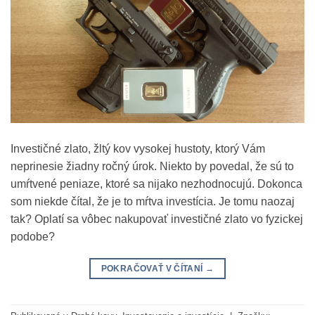
Investičné zlato, žltý kov vysokej hustoty, ktorý Vám
neprinesie žiadny ročný úrok. Niekto by povedal, že sú to
umŕtvené peniaze, ktoré sa nijako nezhodnocujú. Dokonca
som niekde čítal, že je to mŕtva investícia. Je tomu naozaj
tak? Oplatí sa vôbec nakupovať investičné zlato vo fyzickej
podobe?
POKRAČOVAŤ V ČÍTANÍ
→