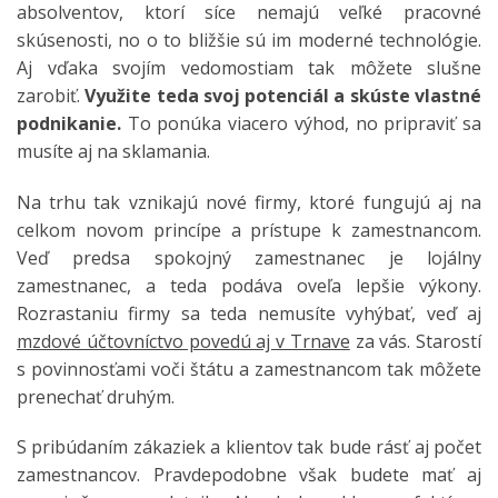
absolventov, ktorí síce nemajú veľké pracovné
skúsenosti, no o to bližšie sú im moderné technológie.
Aj vďaka svojím vedomostiam tak môžete slušne
zarobiť.
Využite teda svoj potenciál a skúste vlastné
podnikanie.
To ponúka viacero výhod, no pripraviť sa
musíte aj na sklamania.
Na trhu tak vznikajú nové firmy, ktoré fungujú aj na
celkom novom princípe a prístupe k zamestnancom.
Veď predsa spokojný zamestnanec je lojálny
zamestnanec, a teda podáva oveľa lepšie výkony.
Rozrastaniu firmy sa teda nemusíte vyhýbať, veď aj
mzdové účtovníctvo povedú aj v Trnave
za vás. Starostí
s povinnosťami voči štátu a zamestnancom tak môžete
prenechať druhým.
S pribúdaním zákaziek a klientov tak bude rásť aj počet
zamestnancov. Pravdepodobne však budete mať aj