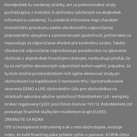
ktorejkoľvek tu uvedenej stránky, ani za potencionálne straty
pochádzajúce z investícií, či obchodov založených na akejkoľvek
informácii tu uvedenej. Tu uvedené informácie majú charakter
investičného prieskumu (alebo všeobecného odporúčania)
pripraveného vývojármi a zamestnancami spoločnosti, pričom tieto sa
nepovažujú za odporúčanie vhodné pre konkrétnu osobu. Takéto
všeobecné odporúčanie nepredstavuje poradenstvo na vykonanie
obchodu s akýmikoľvek finančnými nástrojmi, neobsahujú prísľub, že
by sa cieľ týchto všeobecných odporúčaní mohol naplniť, prípadne, že
by bolo možné prostredníctvom nich úplne eliminovať straty pri
obchodovaní na kapitálovom či menovom trhu. Sprostredkovanie
otvorenia DEMO a LIVE obchodného účtu pre obchodníkov na
stránkach vykonáva výlučne spoločnosť RoboMarkets Ltd - evropský
broker regulovaný CySEC pod číslom licencie 191/13. RoboMarkets Ltd
poskytuje finančné služby len rezidentom krajín EU/EES.
ZRIEKNUTIE SA RIZIKA
CFD sú komplexné inštrumenty a ak s nimi obchodujete, existuje
riziko, že kvôli finančnej páke prídete rychlo o peniaze. 67.85% účtov