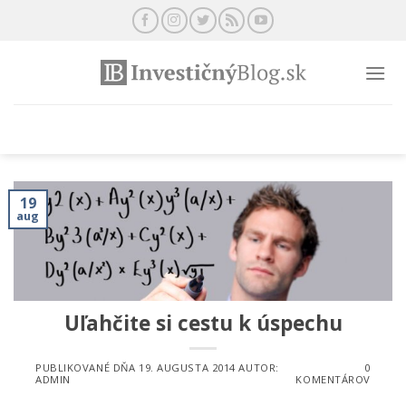
Preskočiť
na
obsah
19
aug
Uľahčite si cestu k úspechu
PUBLIKOVANÉ DŇA
19. AUGUSTA 2014
AUTOR:
0
ADMIN
KOMENTÁROV