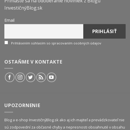
Prihláste sa na odoberanie noviniek z Blogu
InvestičnýBlog.sk
Email
Prihlásením súhlasím so spracovaním osobných údajov
OSTAŇME V KONTAKTE
UPOZORNENIE
Blog a e-shop InvestičnýBlog.sk ako aj ich majiteľ a prevádzkovateľ nie
sú zodpovední za občasné chyby a nepresnosti obsiahnuté v obsahu