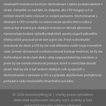
retailových investorov končí pri obchodovaní s týmto poskytovateľom v
strate. Zamyslite se nad tým, že chápete, ako CFD fungujú a či si
môžete dovoliť takto riskovať so svojimi peniazmi. Obchodovanie s
devízami a CFD na maržu so sebou nesie vysokú mieru rizika a
nemusí byť vhodné pre všetkých investorov. Minulá výkonnosť
nenaznačuje budúce výsledky.​ Akýkoľvek vysoký stupeň pákového
efektu môže pracovať proti vám aj pre vás. Pred rozhodnutím
investovať do devíz a CFD by ste mali dôkladne zvážiť svoje investičné
ciele, úroveň skúseností a ochotu riskovať.​ Existuje možnosť, že by ste
mohli utrpieť stratu časti alebo celej svojej počiatočnej investície, a
preto by ste nemali investovať peniaze, ktoré si nemôžete dovoliť
stratiť. Mali by ste si byť vedomí všetkých rizík spojených s
obchodovaním s devízami a CFD a v prípade akýchkoľvek pochybností
požiadať o radu nezávislého finančného poradcu.
© 2026 InvestičnýBlog.sk | Všetky práva vyhradené.
Akékoľvek kopírovanie obsahu tejto stránky je bez
predchádzajúceho súhlasu zakázané.