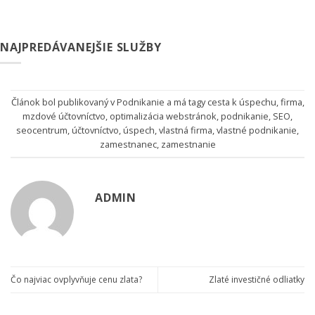
NAJPREDÁVANEJŠIE SLUŽBY
Článok bol publikovaný v
Podnikanie
a má tagy
cesta k úspechu
,
firma
,
mzdové účtovníctvo
,
optimalizácia webstránok
,
podnikanie
,
SEO
,
seocentrum
,
účtovníctvo
,
úspech
,
vlastná firma
,
vlastné podnikanie
,
zamestnanec
,
zamestnanie
ADMIN
Čo najviac ovplyvňuje cenu zlata?
Zlaté investičné odliatky