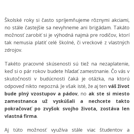
Školské roky si často spríjemňujeme rôznymi akciami,
no stále častejšie sa nevyhneme ani brigádam. Takáto
možnosť zarobiť si je výhodná najmä pre rodičov, ktorí
tak nemusia platiť celé školné, či vreckové z vlastných
zdrojov.
Takéto pracovné skúsenosti sú tiež na nezaplatenie,
keď si o pár rokov budete hľadať zamestnanie. Čo vás v
skutočnosti v budúcnosti čaká je otázka, na ktorú
odpoveď nikto nepozná. Je však isté, že aj ten
váš život
bude plný vzostupov a pádov
, no
ak ste si miesto
zamestnanca už vyskúšali a nechcete takto
pokračovať po zvyšok svojho života, zostáva len
vlastná firma
.
Aj túto možnosť využíva stále viac študentov a