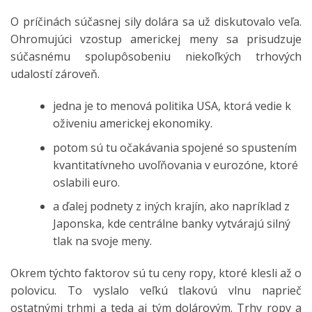
O príčinách súčasnej sily dolára sa už diskutovalo veľa.
Ohromujúci vzostup americkej meny sa prisudzuje
súčasnému spolupôsobeniu niekoľkých trhových
udalostí zároveň.
jedna je to menová politika USA, ktorá vedie k
oživeniu americkej ekonomiky.
potom sú tu očakávania spojené so spustením
kvantitatívneho uvoľňovania v eurozóne, ktoré
oslabili euro.
a ďalej podnety z iných krajín, ako napríklad z
Japonska, kde centrálne banky vytvárajú silný
tlak na svoje meny.
Okrem týchto faktorov sú tu ceny ropy, ktoré klesli až o
polovicu. To vyslalo veľkú tlakovú vlnu naprieč
ostatnými trhmi a teda aj tým dolárovým. Trhy ropy a