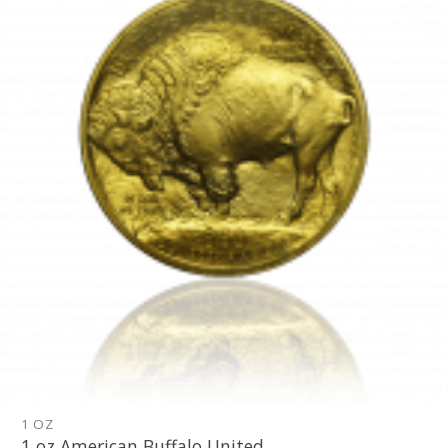
Pridať k
obľúbeným
1 OZ
1 oz American Buffalo United