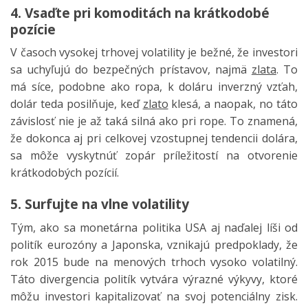
4. Vsaďte pri komoditách na krátkodobé
pozície
V časoch vysokej trhovej volatility je bežné, že investori
sa uchyľujú do bezpečných prístavov, najmä
zlata
. To
má síce, podobne ako ropa, k doláru inverzný vzťah,
dolár teda posilňuje, keď
zlato
klesá, a naopak, no táto
závislosť nie je až taká silná ako pri rope. To znamená,
že dokonca aj pri celkovej vzostupnej tendencii dolára,
sa môže vyskytnúť zopár príležitostí na otvorenie
krátkodobých pozícií.
5. Surfujte na vlne volatility
Tým, ako sa monetárna politika USA aj naďalej líši od
politík eurozóny a Japonska, vznikajú predpoklady, že
rok 2015 bude na menových trhoch vysoko volatilný.
Táto divergencia politík vytvára výrazné výkyvy, ktoré
môžu investori kapitalizovať na svoj potenciálny zisk.