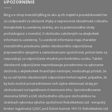
UPOZORNENIE
Blog a e-shop InvestičnýBlog.sk ako aj ich majiteľ a prevádzkovateľ nie
sú zodpovední za občasné chyby a nepresnosti obsiahnuté v obsahu
ktorejkoľvek tu uvedenej stránky, ani za potencionálne straty
pochádzajúce z investícií, či obchodov založených na akejkoľvek
informácii tu uvedenej. Tu uvedené informácie majú charakter
investičného prieskumu (alebo všeobecného odporúčania)
pripraveného vývojármi a zamestnancami spoločnosti, pričom tieto sa
nepovažujú za odporúčanie vhodné pre konkrétnu osobu. Takéto
všeobecné odporúčanie nepredstavuje poradenstvo na vykonanie
obchodu s akýmikoľvek finančnými nástrojmi, neobsahujú prísľub, že
by sa cieľ týchto všeobecných odporúčaní mohol naplniť, prípadne, že
by bolo možné prostredníctvom nich úplne eliminovať straty pri
obchodovaní na kapitálovom či menovom trhu. Sprostredkovanie
otvorenia DEMO a LIVE obchodného účtu pre obchodníkov na
stránkach vykonáva výlučne spoločnosť RoboMarkets Ltd - evropský
broker regulovaný CySEC pod číslom licencie 191/13. RoboMarkets Ltd