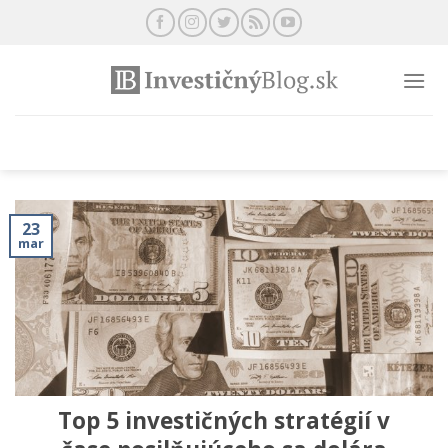
Preskočiť
na
obsah
23
mar
Top 5 investičných stratégií v