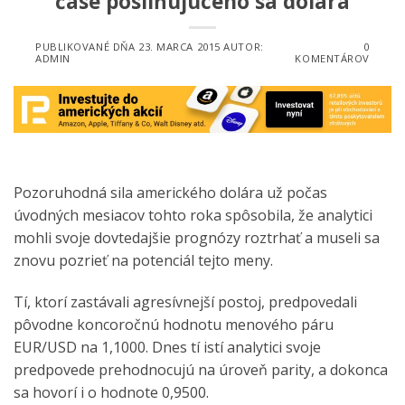
čase posilňujúceho sa dolára
PUBLIKOVANÉ DŇA
23. MARCA 2015
AUTOR:
0
ADMIN
KOMENTÁROV
Pozoruhodná sila amerického dolára už počas
úvodných mesiacov tohto roka spôsobila, že analytici
mohli svoje dovtedajšie prognózy roztrhať a museli sa
znovu pozrieť na potenciál tejto meny.
Tí, ktorí zastávali agresívnejší postoj, predpovedali
pôvodne koncoročnú hodnotu menového páru
EUR/USD na 1,1000. Dnes tí istí analytici svoje
predpovede prehodnocujú na úroveň parity, a dokonca
sa hovorí i o hodnote 0,9500.