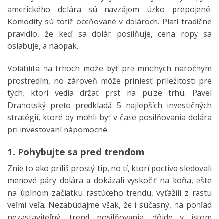
amerického dolára sú navzájom úzko prepojené.
Komodity
sú totiž oceňované v dolároch. Platí tradične
pravidlo, že keď sa dolár posilňuje, cena ropy sa
oslabuje, a naopak.
Volatilita na trhoch môže byť pre mnohých náročným
prostredím, no zároveň môže priniesť príležitosti pre
tých, ktorí vedia držať prst na pulze trhu. Pavel
Drahotský preto predkladá 5 najlepších investičných
stratégií, ktoré by mohli byť v čase posilňovania dolára
pri investovaní nápomocné.
1. Pohybujte sa pred trendom
Znie to ako príliš prostý tip, no tí, ktorí poctivo sledovali
menové páry dolára a dokázali vyskočiť na koňa, ešte
na úplnom začiatku rastúceho trendu, vyťažili z rastu
veľmi veľa. Nezabúdajme však, že i súčasný, na pohľad
nezastaviteľný, trend posilňovania, dôjde v istom