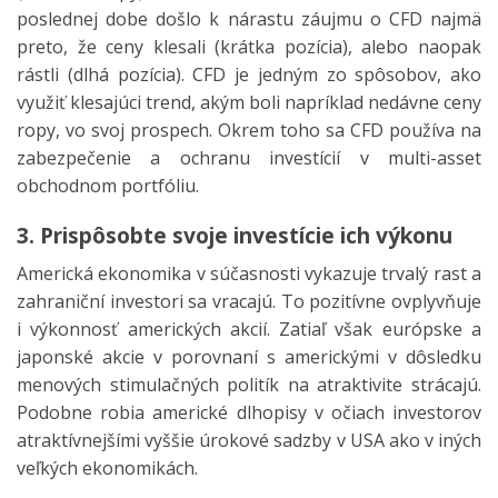
poslednej dobe došlo k nárastu záujmu o CFD najmä
preto, že ceny klesali (krátka pozícia), alebo naopak
rástli (dlhá pozícia). CFD je jedným zo spôsobov, ako
využiť klesajúci trend, akým boli napríklad nedávne ceny
ropy, vo svoj prospech. Okrem toho sa CFD používa na
zabezpečenie a ochranu investícií v multi-asset
obchodnom portfóliu.
3. Prispôsobte svoje investície ich výkonu
Americká ekonomika v súčasnosti vykazuje trvalý rast a
zahraniční investori sa vracajú. To pozitívne ovplyvňuje
i výkonnosť amerických akcií. Zatiaľ však európske a
japonské akcie v porovnaní s americkými v dôsledku
menových stimulačných politík na atraktivite strácajú.
Podobne robia americké dlhopisy v očiach investorov
atraktívnejšími vyššie úrokové sadzby v USA ako v iných
veľkých ekonomikách.