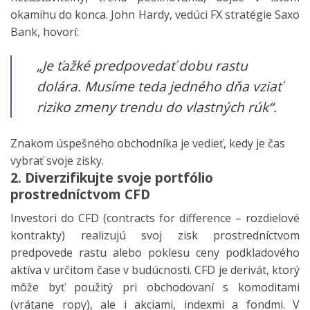
okamihu do konca. John Hardy, vedúci FX stratégie Saxo
Bank, hovorí:
„Je ťažké predpovedať dobu rastu
dolára. Musíme teda jedného dňa vziať
riziko zmeny trendu do vlastných rúk“.
Znakom úspešného obchodníka je vedieť, kedy je čas
vybrať svoje zisky.
2. Diverzifikujte svoje portfólio
prostredníctvom CFD
Investori do CFD (contracts for difference – rozdielové
kontrakty) realizujú svoj zisk prostredníctvom
predpovede rastu alebo poklesu ceny podkladového
aktíva v určitom čase v budúcnosti. CFD je derivát, ktorý
môže byť použitý pri obchodovaní s komoditami
(vrátane ropy), ale i akciami, indexmi a fondmi. V