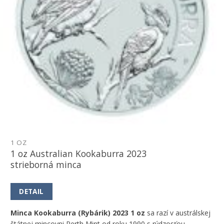
1 OZ
1 oz Australian Kookaburra 2023
strieborná minca
DETAIL
Minca Kookaburra (Rybárik) 2023 1 oz
sa razí v austrálskej
štátnej mincovni Perth Mint od roku 1990 s rýdzosťou