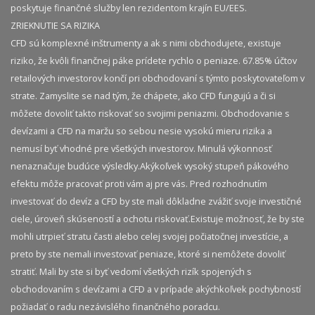
poskytuje finančné služby len rezidentom krajín EU/EES.
ZRIEKNUTIE SA RIZIKA
CFD sú komplexné inštrumenty a ak s nimi obchodujete, existuje
riziko, že kvôli finančnej páke prídete rychlo o peniaze. 67.85% účtov
retailových investorov končí pri obchodovaní s týmto poskytovateľom v
strate. Zamyslite se nad tým, že chápete, ako CFD fungujú a či si
môžete dovoliť takto riskovať so svojimi peniazmi. Obchodovanie s
devízami a CFD na maržu so sebou nesie vysokú mieru rizika a
nemusí byť vhodné pre všetkých investorov. Minulá výkonnosť
nenaznačuje budúce výsledky.​ Akýkoľvek vysoký stupeň pákového
efektu môže pracovať proti vám aj pre vás. Pred rozhodnutím
investovať do devíz a CFD by ste mali dôkladne zvážiť svoje investičné
ciele, úroveň skúseností a ochotu riskovať.​ Existuje možnosť, že by ste
mohli utrpieť stratu časti alebo celej svojej počiatočnej investície, a
preto by ste nemali investovať peniaze, ktoré si nemôžete dovoliť
stratiť. Mali by ste si byť vedomí všetkých rizík spojených s
obchodovaním s devízami a CFD a v prípade akýchkoľvek pochybností
požiadať o radu nezávislého finančného poradcu.