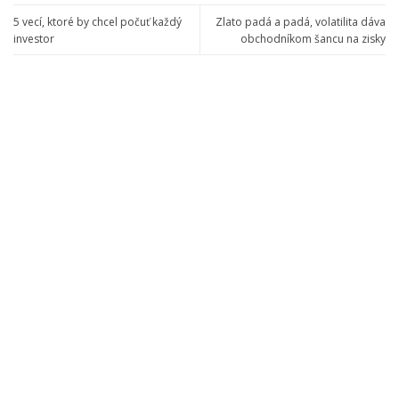
5 vecí, ktoré by chcel počuť každý
Zlato padá a padá, volatilita dáva
investor
obchodníkom šancu na zisky