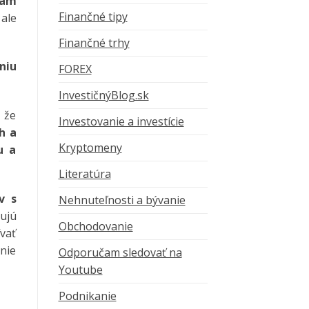
iam
Finančné tipy
 ale
Finančné trhy
niu
FOREX
InvestičnýBlog.sk
, že
Investovanie a investície
h a
Kryptomeny
u a
Literatúra
v s
Nehnuteľnosti a bývanie
tujú
Obchodovanie
vať
anie
Odporučam sledovať na
Youtube
Podnikanie