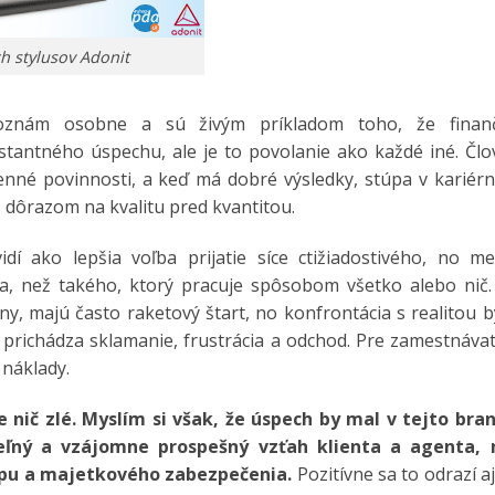
h stylusov Adonit
poznám osobne a sú živým príkladom toho, že finan
tantného úspechu, ale je to povolanie ako každé iné. Člo
denné povinnosti, a keď má dobré výsledky, stúpa v kariér
s dôrazom na kvalitu pred kvantitou.
í ako lepšia voľba prijatie síce ctižiadostivého, no me
, než takého, ktorý pracuje spôsobom všetko alebo nič. 
ny, majú často raketový štart, no konfrontácia s realitou 
prichádza sklamanie, frustrácia a odchod. Pre zamestnávat
 náklady.
e nič zlé. Myslím si však, že úspech by mal v tejto bran
eľný a vzájomne prospešný vzťah klienta a agenta, 
upu a majetkového zabezpečenia.
Pozitívne sa to odrazí a