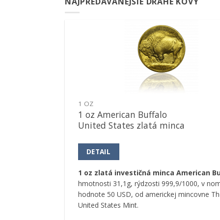
NAJPREDÁVANEJŠIE DRAHÉ KOVY
Pridať k
obľúbeným
1 OZ
1 oz American Buffalo
United States zlatá minca
DETAIL
1 oz zlatá investičná minca American Bu
hmotnosti 31,1g, rýdzosti 999,9/1000, v nom
hodnote 50 USD, od americkej mincovne Th
United States Mint.