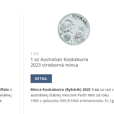
Pridať k
obľúbeným
1 OZ
1 oz Australian Kookaburra
2023 strieborná minca
DETAIL
ffalo
o
Minca Kookaburra (Rybárik) 2023 1 oz
sa razí v
inálnej
austrálskej štátnej mincovni Perth Mint od roku
e
1990 s rýdzosťou 999,9/1000 a hmotnosťou 31,1g