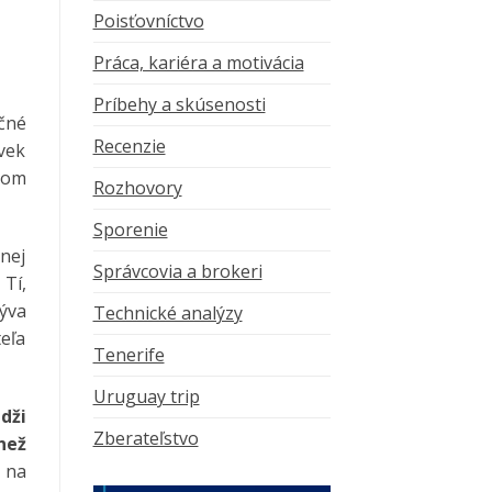
Poisťovníctvo
Práca, kariéra a motivácia
Príbehy a skúsenosti
čné
Recenzie
vek
nom
Rozhovory
Sporenie
nej
Správcovia a brokeri
Tí,
býva
Technické analýzy
eľa
Tenerife
Uruguay trip
dži
Zberateľstvo
než
j na