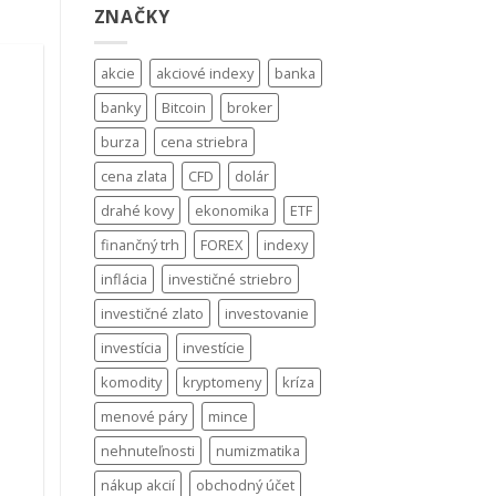
ZNAČKY
akcie
akciové indexy
banka
banky
Bitcoin
broker
burza
cena striebra
cena zlata
CFD
dolár
drahé kovy
ekonomika
ETF
finančný trh
FOREX
indexy
inflácia
investičné striebro
investičné zlato
investovanie
investícia
investície
komodity
kryptomeny
kríza
menové páry
mince
.
nehnuteľnosti
numizmatika
nákup akcií
obchodný účet