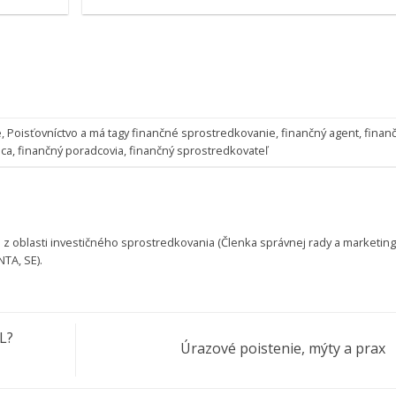
e
,
Poisťovníctvo
a má tagy
finančné sprostredkovanie
,
finančný agent
,
finan
dca
,
finančný poradcovia
,
finančný sprostredkovateľ
Á
 z oblasti investičného sprostredkovania (Členka správnej rady a marketin
TA, SE).
L?
Úrazové poistenie, mýty a prax