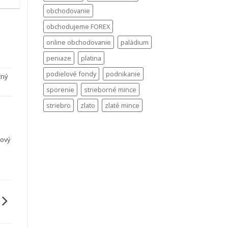
obchodovanie
obchodujeme FOREX
online obchodovanie
paládium
peniaze
platina
podielové fondy
podnikanie
čný
sporenie
strieborné mince
striebro
zlato
zlaté mince
gový