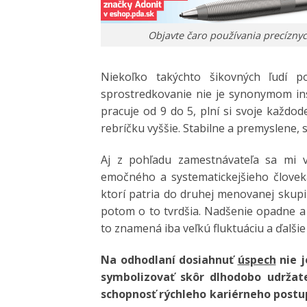
Objavte čaro používania precíznyc
Niekoľko takýchto šikovných ľudí 
sprostredkovanie nie je synonymom ins
pracuje od 9 do 5, plní si svoje každo
rebríčku vyššie. Stabilne a premyslene, 
Aj z pohľadu zamestnávateľa sa mi vid
emočného a systematickejšieho človeka
ktorí patria do druhej menovanej skupi
potom o to tvrdšia. Nadšenie opadne a 
to znamená iba veľkú fluktuáciu a ďalšie
Na odhodlaní dosiahnuť
úspech
nie j
symbolizovať skôr dlhodobo udržat
schopnosť rýchleho kariérneho post