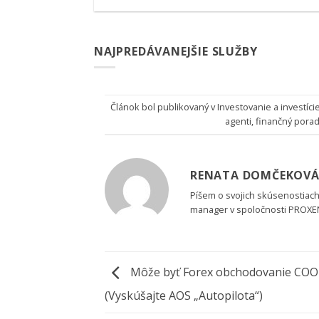
NAJPREDÁVANEJŠIE SLUŽBY
Článok bol publikovaný v
Investovanie a investíci
agenti
,
finančný pora
RENATA DOMČEKOV
Píšem o svojich skúsenostiach
manager v spoločnosti PROXEN
Môže byť Forex obchodovanie COO
(Vyskúšajte AOS „Autopilota“)