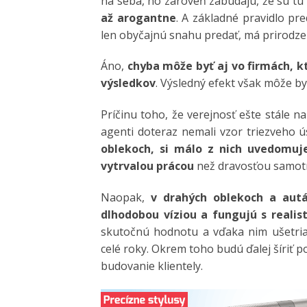
na seba, no zároveň zabúdajú, že sú tu 
až arogantne
. A základné pravidlo pre
len obyčajnú snahu predať, má prirodzen
Áno,
chyba môže byť aj vo firmách, kt
výsledkov
. Výsledný efekt však môže by
Príčinu toho, že verejnosť ešte stále n
agenti doteraz nemali vzor triezveho 
oblekoch, si málo z nich uvedomuje
vytrvalou prácou
než dravosťou samot
Naopak,
v drahých oblekoch a autác
dlhodobou víziou a fungujú s realis
skutočnú hodnotu a vďaka nim ušetria,
celé roky. Okrem toho budú ďalej šíriť p
budovanie klientely.