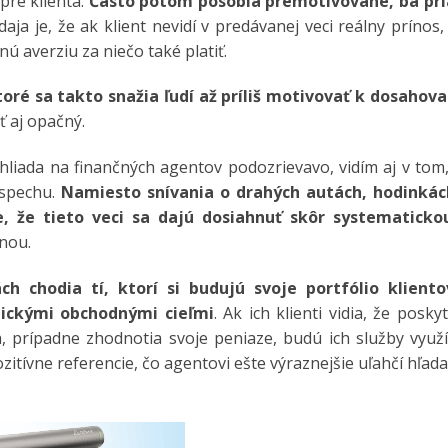
pre klienta.
Často potom pôsobia premotivovane, ba pr
daja je, že ak klient nevidí v predávanej veci reálny prínos,
ú averziu za niečo také platiť.
oré sa takto snažia ľudí až príliš motivovať k dosahova
ť aj opačný.
ahliada na finančných agentov podozrievavo, vidím aj v tom
úspechu.
Namiesto snívania o drahých autách, hodinkác
, že tieto veci sa dajú dosiahnuť skôr systematicko
nou.
h chodia tí, ktorí si budujú svoje portfólio kliento
tickými obchodnými cieľmi
. Ak ich klienti vidia, že posky
 prípadne zhodnotia svoje peniaze, budú ich služby využí
ozitívne referencie, čo agentovi ešte výraznejšie uľahčí hľad