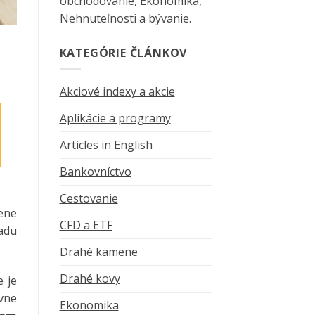
obchodovanie, Ekonomika,
Nehnuteľnosti a bývanie.
KATEGÓRIE ČLÁNKOV
Akciové indexy a akcie
Aplikácie a programy
Articles in English
Bankovníctvo
Cestovanie
vene
CFD a ETF
adu
Drahé kamene
Drahé kovy
e je
ovne
Ekonomika