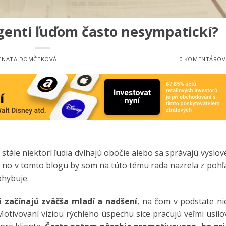
agenti ľuďom často nesympatickí?
ENATA DOMČEKOVÁ
0 KOMENTÁROV
stále niektorí ľudia dvíhajú obočie alebo sa správajú vyslo
 no v tomto blogu by som na túto tému rada nazrela z pohľ
ohybuje.
i začínajú zväčša mladí a nadšení
, na čom v podstate ni
Motivovaní víziou rýchleho úspechu síce pracujú veľmi usil