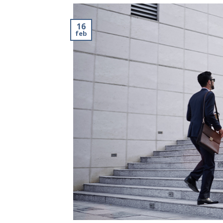
16
feb