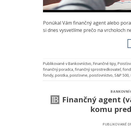
Ponúkal Vám finančný agent alebo porad
si dnes vysvetlíme prečo na vrcholoch 
Publikované v
Bankovníctvo
,
Finančné tipy
,
Poisťov
finančný poradca
,
finančný sprostredkovateľ
,
fond
fondy
,
poistka
,
poisťovne
,
poisťovníctvo
,
S&P 500
,
BANKOVNÍ
Finančný agent (v
komu pred
PUBLIKOVANÉ 