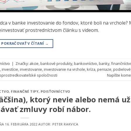
ca v banke investovanie do fondov, ktoré boli na vrchole?
neinvestovať prostredníctvom článku s videom.
POKRAČOVAŤ V ČÍTANÍ
→
níctvo
|
Značky:
akcie
,
bankové produkty
,
bankovníctvo
,
banky
,
finančníctv
,
investície
,
investovanie
,
investovanie na vrchole
,
kríza
,
peniaze
,
podielové
sprostredkovateľské spoločnosti
Napíšte kome
CTVO
,
FINANČNÉ TIPY
,
POISŤOVNÍCTVO
äčšina), ktorý nevie alebo nemá už
ávať zmluvy robí nábor.
DŇA
16. FEBRUÁRA 2022
AUTOR:
PETER RAKVICA