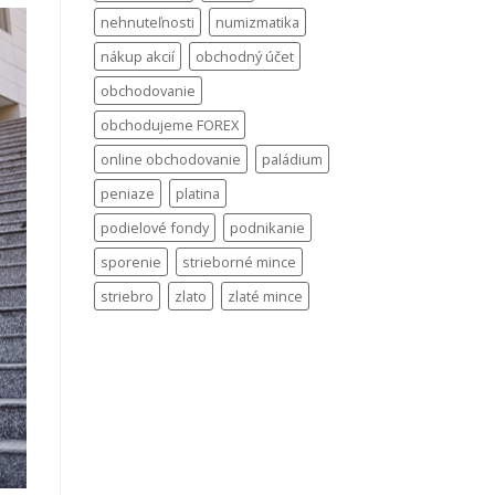
nehnuteľnosti
numizmatika
nákup akcií
obchodný účet
obchodovanie
obchodujeme FOREX
online obchodovanie
paládium
peniaze
platina
podielové fondy
podnikanie
sporenie
strieborné mince
striebro
zlato
zlaté mince