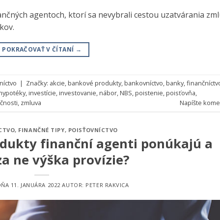
ančných agentoch, ktorí sa nevybrali cestou uzatvárania zml
íkov.
POKRAČOVAŤ V ČÍTANÍ
→
níctvo
|
Značky:
akcie
,
bankové produkty
,
bankovníctvo
,
banky
,
finančníctv
hypotéky
,
investície
,
investovanie
,
nábor
,
NBS
,
poistenie
,
poisťovňa
,
čnosti
,
zmluva
Napíšte kome
CTVO
,
FINANČNÉ TIPY
,
POISŤOVNÍCTVO
dukty finanční agenti ponúkajú a
za ne výška provízie?
DŇA
11. JANUÁRA 2022
AUTOR:
PETER RAKVICA