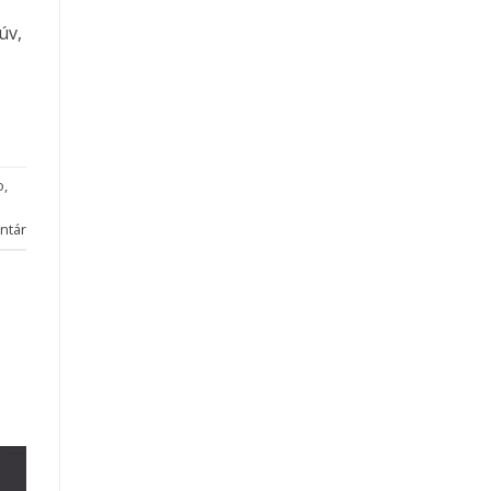
úv,
o
,
ntár