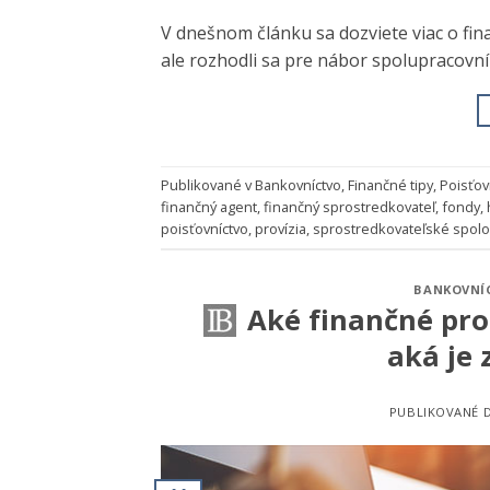
V dnešnom článku sa dozviete viac o fin
ale rozhodli sa pre nábor spolupracovn
Publikované v
Bankovníctvo
,
Finančné tipy
,
Poisťov
finančný agent
,
finančný sprostredkovateľ
,
fondy
,
poisťovníctvo
,
provízia
,
sprostredkovateľské spolo
BANKOVNÍ
Aké finančné pro
aká je 
PUBLIKOVANÉ 