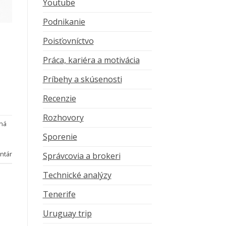
Youtube
Podnikanie
Poisťovníctvo
Práca, kariéra a motivácia
Príbehy a skúsenosti
Recenzie
Rozhovory
ná
Sporenie
ntár
Správcovia a brokeri
Technické analýzy
Tenerife
Uruguay trip