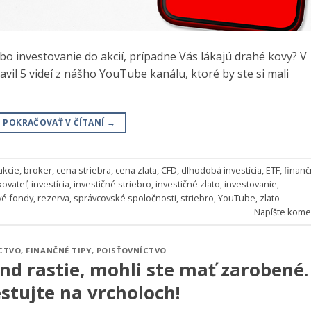
o investovanie do akcií, prípadne Vás lákajú drahé kovy? V
l 5 videí z nášho YouTube kanálu, ktoré by ste si mali
POKRAČOVAŤ V ČÍTANÍ
→
akcie
,
broker
,
cena striebra
,
cena zlata
,
CFD
,
dlhodobá investícia
,
ETF
,
finanč
kovateľ
,
investícia
,
investičné striebro
,
investičné zlato
,
investovanie
,
vé fondy
,
rezerva
,
správcovské spoločnosti
,
striebro
,
YouTube
,
zlato
Napíšte kome
CTVO
,
FINANČNÉ TIPY
,
POISŤOVNÍCTVO
ond rastie, mohli ste mať zarobené.
stujte na vrcholoch!