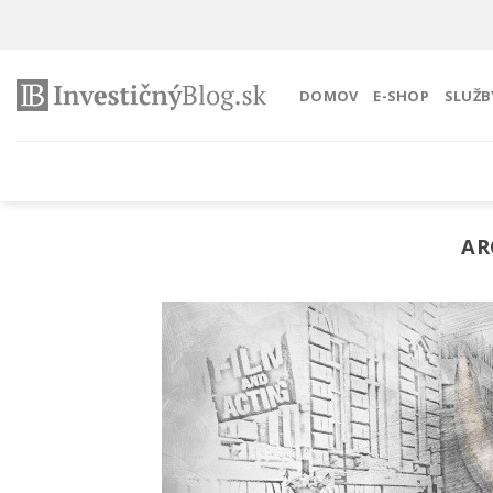
Preskočiť
na
obsah
DOMOV
E-SHOP
SLUŽB
AR