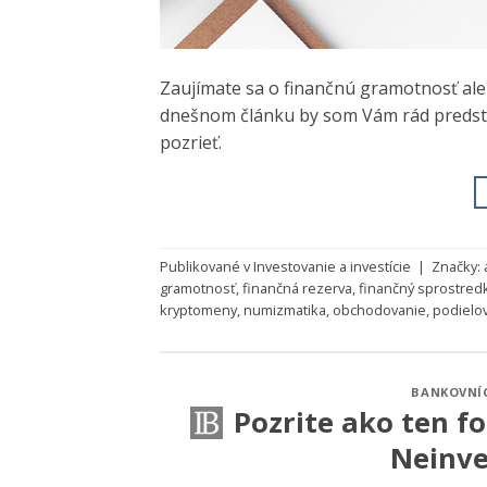
Zaujímate sa o finančnú gramotnosť aleb
dnešnom článku by som Vám rád predstavi
pozrieť.
Publikované v
Investovanie a investície
|
Značky:
gramotnosť
,
finančná rezerva
,
finančný sprostred
kryptomeny
,
numizmatika
,
obchodovanie
,
podielo
BANKOVNÍ
Pozrite ako ten f
Neinve