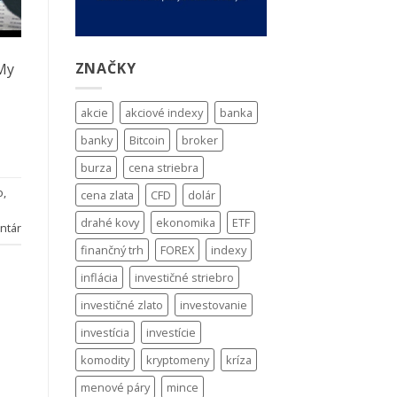
ZNAČKY
 My
akcie
akciové indexy
banka
banky
Bitcoin
broker
burza
cena striebra
o
,
cena zlata
CFD
dolár
drahé kovy
ekonomika
ETF
ntár
finančný trh
FOREX
indexy
inflácia
investičné striebro
investičné zlato
investovanie
investícia
investície
komodity
kryptomeny
kríza
menové páry
mince