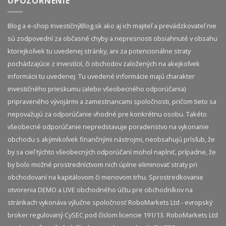
UPOZORNENIE
Blog a e-shop InvestičnýBlog.sk ako aj ich majiteľ a prevádzkovateľ nie
sú zodpovední za občasné chyby a nepresnosti obsiahnuté v obsahu
ktorejkoľvek tu uvedenej stránky, ani za potencionálne straty
pochádzajúce z investícií, či obchodov založených na akejkoľvek
informácii tu uvedenej. Tu uvedené informácie majú charakter
investičného prieskumu (alebo všeobecného odporúčania)
pripraveného vývojármi a zamestnancami spoločnosti, pričom tieto sa
nepovažujú za odporúčanie vhodné pre konkrétnu osobu. Takéto
všeobecné odporúčanie nepredstavuje poradenstvo na vykonanie
obchodu s akýmikoľvek finančnými nástrojmi, neobsahujú prísľub, že
by sa cieľ týchto všeobecných odporúčaní mohol naplniť, prípadne, že
by bolo možné prostredníctvom nich úplne eliminovať straty pri
obchodovaní na kapitálovom či menovom trhu. Sprostredkovanie
otvorenia DEMO a LIVE obchodného účtu pre obchodníkov na
stránkach vykonáva výlučne spoločnosť RoboMarkets Ltd - evropský
broker regulovaný CySEC pod číslom licencie 191/13. RoboMarkets Ltd