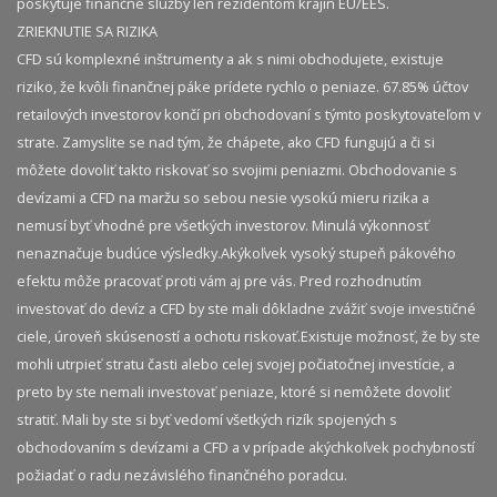
poskytuje finančné služby len rezidentom krajín EU/EES.
ZRIEKNUTIE SA RIZIKA
CFD sú komplexné inštrumenty a ak s nimi obchodujete, existuje
riziko, že kvôli finančnej páke prídete rychlo o peniaze. 67.85% účtov
retailových investorov končí pri obchodovaní s týmto poskytovateľom v
strate. Zamyslite se nad tým, že chápete, ako CFD fungujú a či si
môžete dovoliť takto riskovať so svojimi peniazmi. Obchodovanie s
devízami a CFD na maržu so sebou nesie vysokú mieru rizika a
nemusí byť vhodné pre všetkých investorov. Minulá výkonnosť
nenaznačuje budúce výsledky.​ Akýkoľvek vysoký stupeň pákového
efektu môže pracovať proti vám aj pre vás. Pred rozhodnutím
investovať do devíz a CFD by ste mali dôkladne zvážiť svoje investičné
ciele, úroveň skúseností a ochotu riskovať.​ Existuje možnosť, že by ste
mohli utrpieť stratu časti alebo celej svojej počiatočnej investície, a
preto by ste nemali investovať peniaze, ktoré si nemôžete dovoliť
stratiť. Mali by ste si byť vedomí všetkých rizík spojených s
obchodovaním s devízami a CFD a v prípade akýchkoľvek pochybností
požiadať o radu nezávislého finančného poradcu.