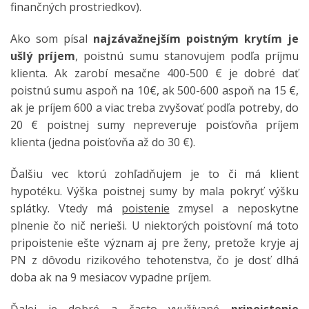
finančných prostriedkov).
Ako som písal
najzávažnejším poistným krytím je
ušlý príjem
, poistnú sumu stanovujem podľa príjmu
klienta. Ak zarobí mesačne 400-500 € je dobré dať
poistnú sumu aspoň na 10€, ak 500-600 aspoň na 15 €,
ak je príjem 600 a viac treba zvyšovať podľa potreby, do
20 € poistnej sumy nepreveruje poisťovňa príjem
klienta (jedna poisťovňa až do 30 €).
Ďalšiu vec ktorú zohľadňujem je to či má klient
hypotéku. Výška poistnej sumy by mala pokryť výšku
splátky. Vtedy má
poistenie
zmysel a neposkytne
plnenie čo nič nerieši. U niektorých poisťovní má toto
pripoistenie ešte význam aj pre ženy, pretože kryje aj
PN z dôvodu rizikového tehotenstva, čo je dosť dlhá
doba ak na 9 mesiacov vypadne príjem.
Ďalej je dobré a často využívané
pripoistenie