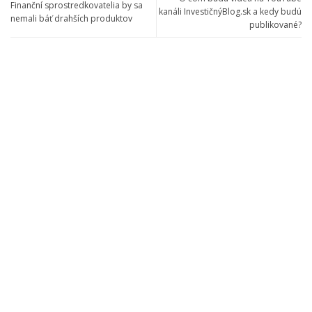
Finanční sprostredkovatelia by sa
kanáli InvestičnýBlog.sk a kedy budú
nemali báť drahších produktov
publikované?