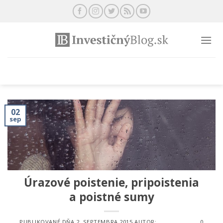
Preskočiť
na
obsah
02
sep
Úrazové poistenie, pripoistenia
a poistné sumy
PUBLIKOVANÉ DŇA
2. SEPTEMBRA 2015
AUTOR:
0