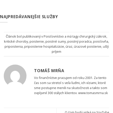
NAJPREDÁVANEJŠIE SLUŽBY
Článok bol publikovaný v
Poisťovníctvo
a má tagy
chirurgický zákrok
,
kritické choroby
,
poistenie
,
poistné sumy
,
poistný poradca
,
poisťovňa
,
pripoistenia
,
pripoistenie hospitalizácie
,
úraz
,
úrazové poistenie
,
ušlý
príjem
TOMÁŠ MRŇA
Vo finančníctve pracujem od roku 2001. Za tento
čas som sa stretol s veľa ľuďmi, ich víziami, ktoré
sme postupne menili na skutočnosti a takto som
ovplyvnil 300 stálych klientov. www.tomasmrna.sk
O čom budú videá na YouTube