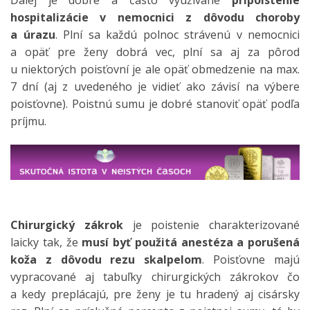
hospitalizácie v nemocnici z dôvodu choroby
a úrazu
. Plní sa každú polnoc strávenú v nemocnici
a opäť pre ženy dobrá vec, plní sa aj za pôrod
u niektorých poisťovní je ale opäť obmedzenie na max.
7 dní (aj z uvedeného je vidieť ako závisí na výbere
poisťovne). Poistnú sumu je dobré stanoviť opäť podľa
príjmu.
Chirurgický zákrok
je poistenie charakterizované
laicky tak, že
musí byť použitá anestéza a porušená
koža z dôvodu rezu skalpelom
. Poisťovne majú
vypracované aj tabuľky chirurgických zákrokov čo
a kedy preplácajú, pre ženy je tu hradený aj cisársky