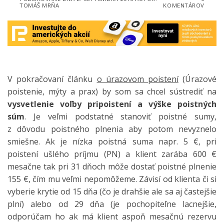
TOMÁŠ MRŇA
KOMENTÁROV
V pokračovaní článku
o úrazovom poistení
(Úrazové
poistenie, mýty a prax) by som sa chcel sústrediť na
vysvetlenie voľby pripoistení a výške poistných
súm
. Je veľmi podstatné stanoviť poistné sumy,
z dôvodu poistného plnenia aby potom nevyznelo
smiešne.
Ak je nízka poistná suma napr. 5 €, pri
poistení ušlého príjmu (PN) a klient zarába 600 €
mesačne tak pri 31 dňoch môže dostať poistné plnenie
155 €, čím mu veľmi nepomôžeme. Závisí od klienta či si
vyberie krytie od 15 dňa (čo je drahšie ale sa aj častejšie
plní) alebo od 29 dňa (je pochopiteľne lacnejšie,
odporúčam ho ak má klient aspoň mesačnú rezervu