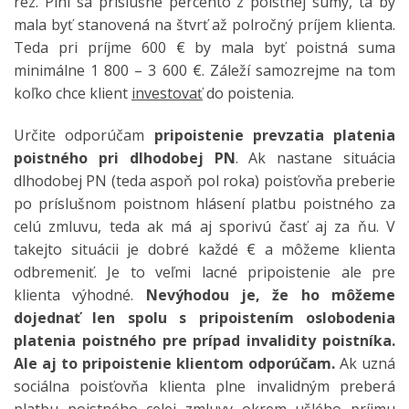
rez. Plní sa príslušné percento z poistnej sumy, tá by
mala byť stanovená na štvrť až polročný príjem klienta.
Teda pri príjme 600 € by mala byť poistná suma
minimálne 1 800 – 3 600 €. Záleží samozrejme na tom
koľko chce klient
investovať
do poistenia.
Určite odporúčam
pripoistenie prevzatia platenia
poistného pri dlhodobej PN
. Ak nastane situácia
dlhodobej PN (teda aspoň pol roka) poisťovňa preberie
po príslušnom poistnom hlásení platbu poistného za
celú zmluvu, teda ak má aj sporivú časť aj za ňu. V
takejto situácii je dobré každé € a môžeme klienta
odbremeniť. Je to veľmi lacné pripoistenie ale pre
klienta výhodné.
Nevýhodou je, že ho môžeme
dojednať len spolu s pripoistením oslobodenia
platenia poistného pre prípad invalidity poistníka.
Ale aj to pripoistenie klientom odporúčam.
Ak uzná
sociálna poisťovňa klienta plne invalidným preberá
platbu poistného celej zmluvy okrem ušlého príjmu