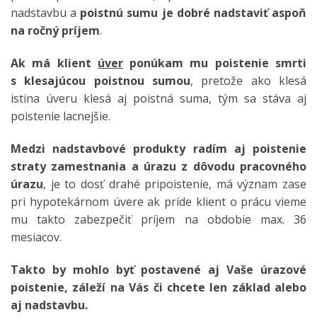
nadstavbu a
poistnú sumu je dobré nadstaviť aspoň
na ročný príjem
.
Ak má klient
úver
ponúkam mu poistenie smrti
s klesajúcou poistnou sumou
, pretože ako klesá
istina úveru klesá aj poistná suma, tým sa stáva aj
poistenie lacnejšie.
Medzi nadstavbové produkty radím aj poistenie
straty zamestnania a úrazu z dôvodu pracovného
úrazu
, je to dosť drahé pripoistenie, má význam zase
pri hypotekárnom úvere ak príde klient o prácu vieme
mu takto zabezpečiť príjem na obdobie max. 36
mesiacov.
Takto by mohlo byť postavené aj Vaše úrazové
poistenie, záleží na Vás či chcete len základ alebo
aj nadstavbu.