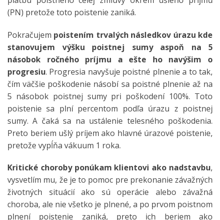
(PN) pretože toto poistenie zaniká.
Pokračujem
poistením trvalých následkov úrazu kde
stanovujem výšku poistnej sumy aspoň na 5
násobok ročného príjmu a ešte ho navýšim o
progresiu
. Progresia navyšuje poistné plnenie a to tak,
čím väčšie poškodenie násobí sa poistné plnenie až na
5 násobok poistnej sumy pri poškodení 100%. Toto
poistenie sa plní percentom podľa úrazu z poistnej
sumy. A čaká sa na ustálenie telesného poškodenia.
Preto beriem ušlý príjem ako hlavné úrazové poistenie,
pretože vypĺňa vákuum 1 roka.
Kritické choroby ponúkam klientovi ako nadstavbu
,
vysvetlím mu, že je to pomoc pre prekonanie závažných
životných situácií ako sú operácie alebo závažná
choroba, ale nie všetko je plnené, a po prvom poistnom
plnení poistenie zaniká, preto ich beriem ako