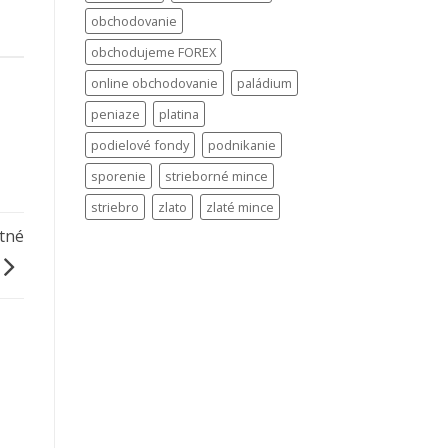
obchodovanie
obchodujeme FOREX
online obchodovanie
paládium
peniaze
platina
podielové fondy
podnikanie
sporenie
strieborné mince
striebro
zlato
zlaté mince
otné