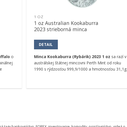
1 OZ
1 oz Australian Kookaburra
2023 strieborná minca
DETAIL
ffalo
o
Minca Kookaburra (Rybárik) 2023 1 oz
sa razí v
inálnej
austrálskej štátnej mincovni Perth Mint od roku
e
1990 s rýdzosťou 999,9/1000 a hmotnosťou 31,1g
má tagy
bankovníctvo
,
FOREX
,
investovanie
,
komodity
,
poisťovníctvo
,
videá o