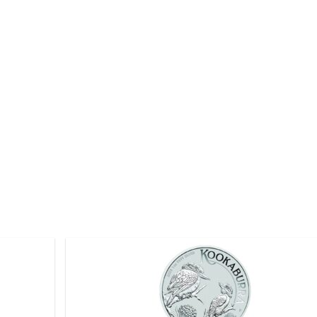
Pridať k
obľúbeným