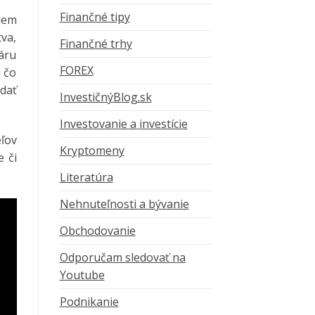
Finančné tipy
dem
tva,
Finančné trhy
áru
FOREX
 čo
adať
InvestičnýBlog.sk
Investovanie a investície
ľov
Kryptomeny
 či
Literatúra
Nehnuteľnosti a bývanie
Obchodovanie
Odporučam sledovať na
Youtube
Podnikanie