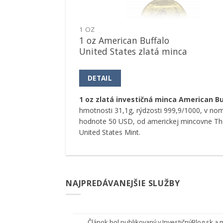
1 OZ
1 oz American Buffalo
United States zlatá minca
DETAIL
1 oz zlatá investičná minca American Bu
hmotnosti 31,1g, rýdzosti 999,9/1000, v nom
hodnote 50 USD, od americkej mincovne Th
United States Mint.
NAJPREDÁVANEJŠIE SLUŽBY
Článok bol publikovaný v
InvestičnýBlog.sk
a 