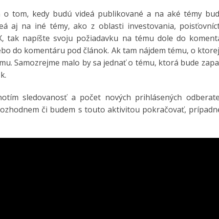
ím o tom, kedy budú videá publikované a na aké témy bu
deá aj na iné témy, ako z oblasti investovania, poisťovníc
X, tak napíšte svoju požiadavku na tému dole do koment
ebo do komentáru pod článok. Ak tam nájdem tému, o ktorej
tému. Samozrejme malo by sa jednať o tému, ktorá bude zap
k.
otím sledovanosť a počet nových prihlásených odberate
ozhodnem či budem s touto aktivitou pokračovať, prípadne