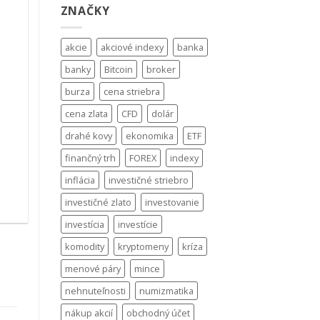
ZNAČKY
akcie
akciové indexy
banka
banky
Bitcoin
broker
burza
cena striebra
cena zlata
CFD
dolár
drahé kovy
ekonomika
ETF
finančný trh
FOREX
indexy
.
inflácia
investičné striebro
investičné zlato
investovanie
investícia
investície
komodity
kryptomeny
kríza
menové páry
mince
nehnuteľnosti
numizmatika
nákup akcií
obchodný účet