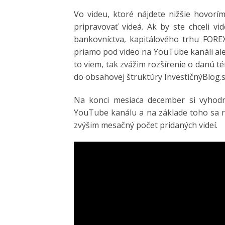
Vo videu, ktoré nájdete nižšie hovor
pripravovať videá. Ak by ste chceli vi
bankovníctva, kapitálového trhu FORE
priamo pod video na YouTube kanáli al
to viem, tak zvážim rozšírenie o danú 
do obsahovej štruktúry InvestičnýBlog.s
Na konci mesiaca december si vyhodn
YouTube kanálu a na základe toho sa r
zvýšim mesačný počet pridaných videí.