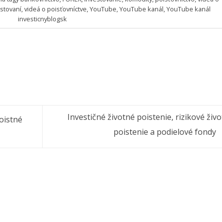
estovaní
,
videá o poisťovníctve
,
YouTube
,
YouTube kanál
,
YouTube kanál
investicnyblogsk
Investičné životné poistenie, rizikové živ
oistné
poistenie a podielové fondy