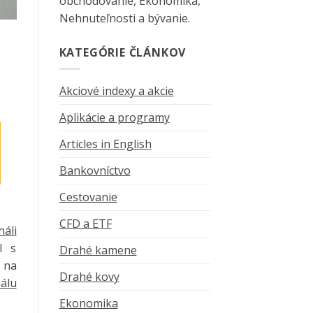
obchodovanie, Ekonomika,
Nehnuteľnosti a bývanie.
KATEGÓRIE ČLÁNKOV
Akciové indexy a akcie
Aplikácie a programy
Articles in English
Bankovníctvo
Cestovanie
CFD a ETF
áli
l s
Drahé kamene
 na
Drahé kovy
álu
Ekonomika