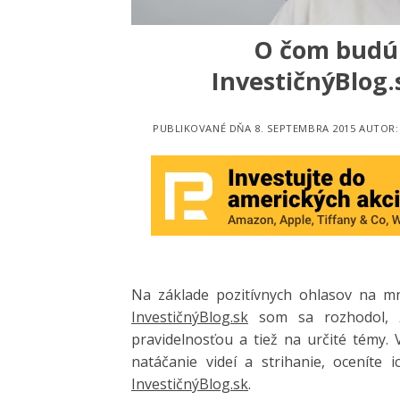
O čom budú 
InvestičnýBlog
PUBLIKOVANÉ DŇA
8. SEPTEMBRA 2015
AUTOR
Na základe pozitívnych ohlasov na m
InvestičnýBlog.sk
som sa rozhodol, ž
pravidelnosťou a tiež na určité témy.
V
natáčanie videí a strihanie, oceníte
InvestičnýBlog.sk
.