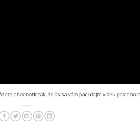
žete ohodnotiť tak, že ak sa vám páči dajte videu palec hore