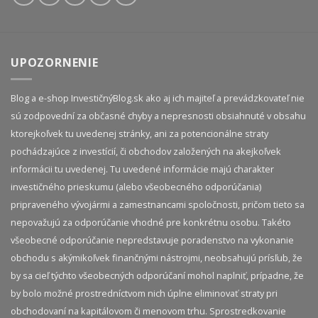
UPOZORNENIE
Blog a e-shop InvestičnýBlog.sk ako aj ich majiteľ a prevádzkovateľ nie
sú zodpovední za občasné chyby a nepresnosti obsiahnuté v obsahu
ktorejkoľvek tu uvedenej stránky, ani za potencionálne straty
pochádzajúce z investícií, či obchodov založených na akejkoľvek
informácii tu uvedenej. Tu uvedené informácie majú charakter
investičného prieskumu (alebo všeobecného odporúčania)
pripraveného vývojármi a zamestnancami spoločnosti, pričom tieto sa
nepovažujú za odporúčanie vhodné pre konkrétnu osobu. Takéto
všeobecné odporúčanie nepredstavuje poradenstvo na vykonanie
obchodu s akýmikoľvek finančnými nástrojmi, neobsahujú prísľub, že
by sa cieľ týchto všeobecných odporúčaní mohol naplniť, prípadne, že
by bolo možné prostredníctvom nich úplne eliminovať straty pri
obchodovaní na kapitálovom či menovom trhu. Sprostredkovanie