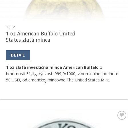
1 OZ
1 oz American Buffalo United
States zlatá minca
DETAIL
1 oz zlatá investičná minca American Buffalo
o
hmotnosti 31,1g, rýdzosti 999,9/1000, v nominálnej hodnote
50 USD, od americkej mincovne The United States Mint.
Pridať k
obľúbeným