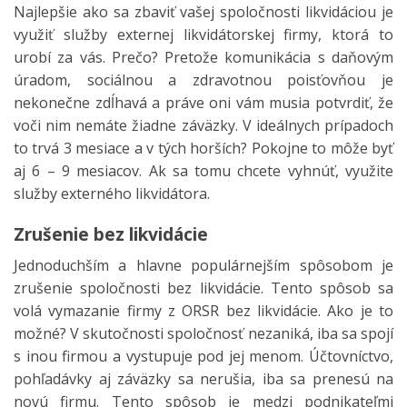
Najlepšie ako sa zbaviť vašej spoločnosti likvidáciou je
využiť služby externej likvidátorskej firmy, ktorá to
urobí za vás. Prečo? Pretože komunikácia s daňovým
úradom, sociálnou a zdravotnou poisťovňou je
nekonečne zdĺhavá a práve oni vám musia potvrdiť, že
voči nim nemáte žiadne záväzky. V ideálnych prípadoch
to trvá 3 mesiace a v tých horších? Pokojne to môže byť
aj 6 – 9 mesiacov. Ak sa tomu chcete vyhnúť, využite
služby externého likvidátora.
Zrušenie bez likvidácie
Jednoduchším a hlavne populárnejším spôsobom je
zrušenie spoločnosti bez likvidácie. Tento spôsob sa
volá vymazanie firmy z ORSR bez likvidácie. Ako je to
možné? V skutočnosti spoločnosť nezaniká, iba sa spojí
s inou firmou a vystupuje pod jej menom. Účtovníctvo,
pohľadávky aj záväzky sa nerušia, iba sa prenesú na
novú firmu. Tento spôsob je medzi podnikateľmi