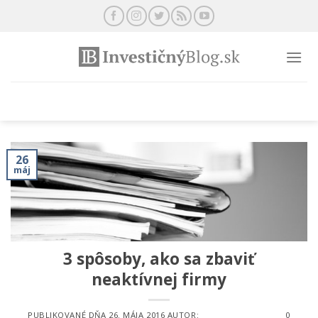
Preskočiť
na
obsah
26
máj
3 spôsoby, ako sa zbaviť
neaktívnej firmy
PUBLIKOVANÉ DŇA
26. MÁJA 2016
AUTOR:
0