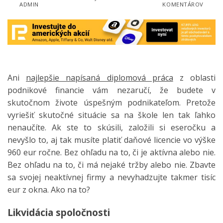
ADMIN
KOMENTÁROV
Ani
najlepšie napísaná diplomová práca
z oblasti
podnikové financie vám nezaručí, že budete v
skutočnom živote úspešným podnikateľom. Pretože
vyriešiť skutočné situácie sa na škole len tak ľahko
nenaučíte.
Ak ste to skúsili, založili si eseročku a
nevyšlo to, aj tak musíte platiť daňové licencie vo výške
960 eur ročne. Bez ohľadu na to, či je aktívna alebo nie.
Bez ohľadu na to, či má nejaké tržby alebo nie. Zbavte
sa svojej neaktívnej firmy a nevyhadzujte takmer tisíc
eur z okna. Ako na to?
Likvidácia spoločnosti