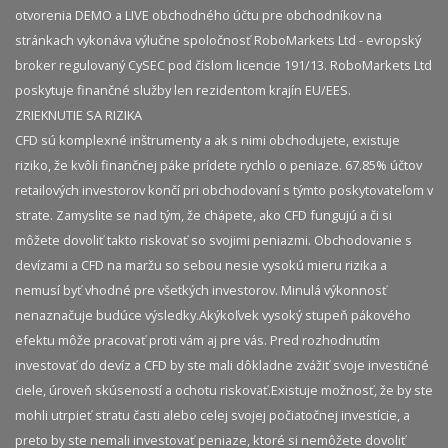
otvorenia DEMO a LIVE obchodného účtu pre obchodníkov na
stránkach vykonáva výlučne spoločnosť RoboMarkets Ltd - evropský
broker regulovaný CySEC pod číslom licencie 191/13. RoboMarkets Ltd
poskytuje finančné služby len rezidentom krajín EU/EES.
ZRIEKNUTIE SA RIZIKA
CFD sú komplexné inštrumenty a ak s nimi obchodujete, existuje
riziko, že kvôli finančnej páke prídete rychlo o peniaze. 67.85% účtov
retailových investorov končí pri obchodovaní s týmto poskytovateľom v
strate. Zamyslite se nad tým, že chápete, ako CFD fungujú a či si
môžete dovoliť takto riskovať so svojimi peniazmi. Obchodovanie s
devízami a CFD na maržu so sebou nesie vysokú mieru rizika a
nemusí byť vhodné pre všetkých investorov. Minulá výkonnosť
nenaznačuje budúce výsledky.​ Akýkoľvek vysoký stupeň pákového
efektu môže pracovať proti vám aj pre vás. Pred rozhodnutím
investovať do devíz a CFD by ste mali dôkladne zvážiť svoje investičné
ciele, úroveň skúseností a ochotu riskovať.​ Existuje možnosť, že by ste
mohli utrpieť stratu časti alebo celej svojej počiatočnej investície, a
preto by ste nemali investovať peniaze, ktoré si nemôžete dovoliť