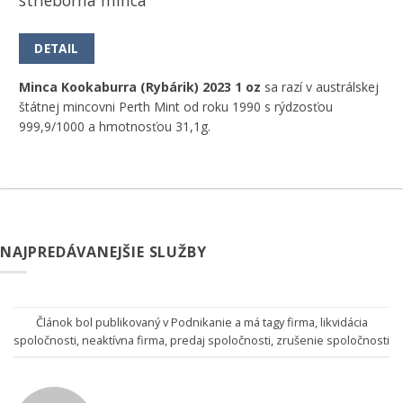
strieborná minca
DETAIL
Minca Kookaburra (Rybárik) 2023 1 oz
sa razí v austrálskej
štátnej mincovni Perth Mint od roku 1990 s rýdzosťou
999,9/1000 a hmotnosťou 31,1g.
NAJPREDÁVANEJŠIE SLUŽBY
Článok bol publikovaný v
Podnikanie
a má tagy
firma
,
likvidácia
spoločnosti
,
neaktívna firma
,
predaj spoločnosti
,
zrušenie spoločnosti