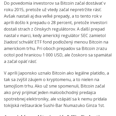
Do povedomia investorov sa Bitcoin začal dostávať v
roku 2015, pretože už vtedy začal nepretržite rásť.
Avšak nastali aj dva veľké prepady, a to tento rok v
apríli došlo k prepadu o 28 percent, pretože investori
dostali strach z čínskych regulátorov. A ďalší prepad
nastal v marci, kedy americký regulátor SEC zamietol
žiadosť schváliť ETF fond podložený menou Bitcoin na
americkom trhu. Pri oboch prepadov sa Bitcoin zrazu
ocitol pod hranicou 1 000 USD, ale čoskoro sa spamätal
a začal opäť rásť.
V apríli Japonsko uznalo Bitcoin ako legálne platidlo, a
tak sa zvýšil záujem o kryptomenu, a to nielen na
tamojšom trhu. Ako už sme spomenuli, Bitcoin začal
ako prvý prijímať jeden maloobchodný predajca
spotrebnej elektroniky, ale vzápätí sa k nemu pridala
tokijská reštaurácie Sushi-Bar Numazuko Ginza 1st.