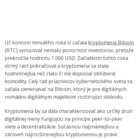
Už koncom minulého roka si začala
kryptomena Bitcoin
(BTC) vynucovať nemalú pozornosť investorov, pretože
prekročila hodnotu 1 000 USD. Začiatkom tohto roka
strmý rast pokračoval a kryptomena sa stala
hodnotnejšia než zlato či iné doposiaľ obľúbené
komodity.
Celý rad priaznivcov kybernetického sveta sa
začala zameriavať na Bitcoin, ktorý je pre digitálnych
nomádov digitálnym majetkom rozširujúci slobodu.
Kryptomena by sa dala charakterizovať ako určitý druh
digitálnej meny fungujúci na princípe peer-to-peer
siete a decentralizácie. Súčasnou najznámejšou a
zároveň najrozšírenejšou kryptomenou je práve