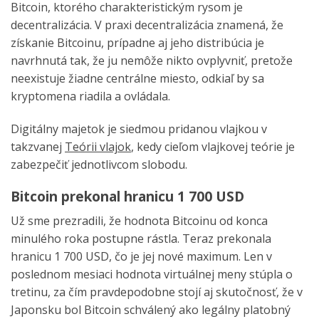
Bitcoin, ktorého charakteristickým rysom je
decentralizácia. V praxi decentralizácia znamená, že
získanie Bitcoinu, prípadne aj jeho distribúcia je
navrhnutá tak, že ju nemôže nikto ovplyvniť, pretože
neexistuje žiadne centrálne miesto, odkiaľ by sa
kryptomena riadila a ovládala.
Digitálny majetok je siedmou pridanou vlajkou v
takzvanej
Teórii vlajok
, kedy cieľom vlajkovej teórie je
zabezpečiť jednotlivcom slobodu.
Bitcoin prekonal hranicu 1 700 USD
Už sme prezradili, že hodnota Bitcoinu od konca
minulého roka postupne rástla. Teraz prekonala
hranicu 1 700 USD, čo je jej nové maximum. Len v
poslednom mesiaci hodnota virtuálnej meny stúpla o
tretinu, za čím pravdepodobne stojí aj skutočnosť, že v
Japonsku bol Bitcoin schválený ako legálny platobný