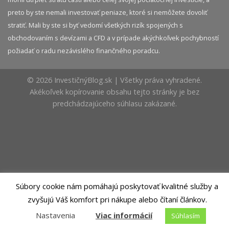
preto by ste nemali investovať peniaze, ktoré si nemôžete dovoliť
stratiť. Mali by ste si byť vedomí všetkých rizík spojených s
obchodovaním s devízami a CFD a v prípade akýchkoľvek pochybností
požiadať o radu nezávislého finančného poradcu.
© 2026 InvestičnýBlog.sk | Všetky práva vyhradené.
Akékoľvek kopírovanie obsahu tejto stránky je bez
predchádzajúceho súhlasu zakázané.
Súbory cookie nám pomáhajú poskytovať kvalitné služby a
zvyšujú Váš komfort pri nákupe alebo čítaní článkov.
Nastavenia
Viac informácií
Súhlasím