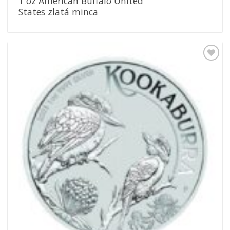
1 oz American Buffalo United
States zlatá minca
Pridať k
obľúbeným