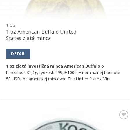
1 OZ
1 oz American Buffalo United
States zlatá minca
DETAIL
1 oz zlatá investičná minca American Buffalo
o
hmotnosti 31,1g, rýdzosti 999,9/1000, v nominálnej hodnote
50 USD, od americkej mincovne The United States Mint.
Pridať k
obľúbeným