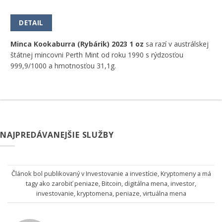
DETAIL
Minca Kookaburra (Rybárik) 2023 1 oz
sa razí v austrálskej
štátnej mincovni Perth Mint od roku 1990 s rýdzosťou
999,9/1000 a hmotnosťou 31,1g.
NAJPREDÁVANEJŠIE SLUŽBY
Článok bol publikovaný v
Investovanie a investície
,
Kryptomeny
a má
tagy
ako zarobiť peniaze
,
Bitcoin
,
digitálna mena
,
investor
,
investovanie
,
kryptomena
,
peniaze
,
virtuálna mena