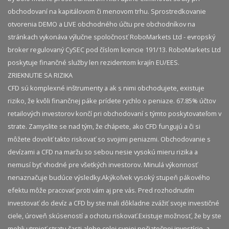
obchodovaní na kapitálovom či menovom trhu. Sprostredkovanie
otvorenia DEMO a LIVE obchodného účtu pre obchodníkov na
stránkach vykonáva výlučne spoločnosť RoboMarkets Ltd - evropský
broker regulovaný CySEC pod číslom licencie 191/13. RoboMarkets Ltd
poskytuje finančné služby len rezidentom krajín EU/EES.
ZRIEKNUTIE SA RIZIKA
CFD sú komplexné inštrumenty a ak s nimi obchodujete, existuje
riziko, že kvôli finančnej páke prídete rychlo o peniaze. 67.85% účtov
retailových investorov končí pri obchodovaní s týmto poskytovateľom v
strate. Zamyslite se nad tým, že chápete, ako CFD fungujú a či si
môžete dovoliť takto riskovať so svojimi peniazmi. Obchodovanie s
devízami a CFD na maržu so sebou nesie vysokú mieru rizika a
nemusí byť vhodné pre všetkých investorov. Minulá výkonnosť
nenaznačuje budúce výsledky.​ Akýkoľvek vysoký stupeň pákového
efektu môže pracovať proti vám aj pre vás. Pred rozhodnutím
investovať do devíz a CFD by ste mali dôkladne zvážiť svoje investičné
ciele, úroveň skúseností a ochotu riskovať.​ Existuje možnosť, že by ste
mohli utrpieť stratu časti alebo celej svojej počiatočnej investície, a