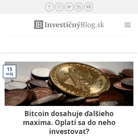
Preskočiť
na
obsah
15
máj
Bitcoin dosahuje ďalšieho
maxima. Oplatí sa do neho
investovať?