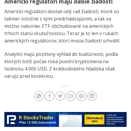
Americkí regulátori majú ďalšie žiadosti
Americkí regulátori dostali celý rad žiadostí, ktoré sú
takmer totožné s tými predchádzajúcimi, a tak sa
možno nakoniec ETF obchodované na amerických
trhoch stanú skutočnosťou. Teraz je to len v rukách
amerických regulátorov, ktorí musia žiadosti schváliť.
Analytici majú pozitívny výhľad do budúcnosti, podľa
ktorých totiž počas roka posilní kryptomena na
hodnotu 4 000 USD. Z krátkodobého hľadiska však
varujú pred korekciou.