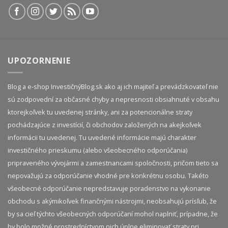
UPOZORNENIE
Blog a e-shop InvestičnýBlog.sk ako aj ich majiteľ a prevádzkovateľ nie
sú zodpovední za občasné chyby a nepresnosti obsiahnuté v obsahu
ktorejkoľvek tu uvedenej stránky, ani za potencionálne straty
pochádzajúce z investícií, či obchodov založených na akejkoľvek
informácii tu uvedenej. Tu uvedené informácie majú charakter
investičného prieskumu (alebo všeobecného odporúčania)
pripraveného vývojármi a zamestnancami spoločnosti, pričom tieto sa
nepovažujú za odporúčanie vhodné pre konkrétnu osobu. Takéto
všeobecné odporúčanie nepredstavuje poradenstvo na vykonanie
obchodu s akýmikoľvek finančnými nástrojmi, neobsahujú prísľub, že
by sa cieľ týchto všeobecných odporúčaní mohol naplniť, prípadne, že
by bolo možné prostredníctvom nich úplne eliminovať straty pri