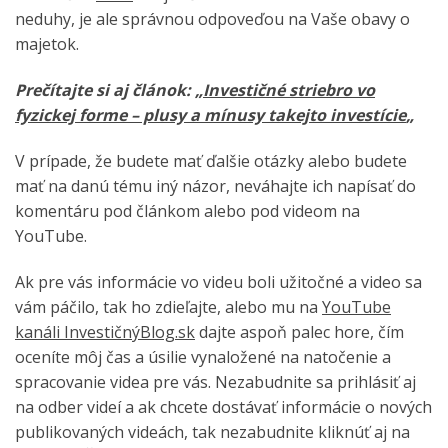
neduhy, je ale správnou odpoveďou na Vaše obavy o
majetok.
Prečítajte si aj článok: „
Investičné striebro vo
fyzickej forme – plusy a mínusy takejto investície
„
V prípade, že budete mať ďalšie otázky alebo budete
mať na danú tému iný názor, neváhajte ich napísať do
komentáru pod článkom alebo pod videom na
YouTube.
Ak pre vás informácie vo videu boli užitočné a video sa
vám páčilo, tak ho zdieľajte, alebo mu na
YouTube
kanáli InvestičnýBlog.sk
dajte aspoň palec hore, čím
oceníte môj čas a úsilie vynaložené na natočenie a
spracovanie videa pre vás. Nezabudnite sa prihlásiť aj
na odber videí a ak chcete dostávať informácie o nových
publikovaných videách, tak nezabudnite kliknúť aj na