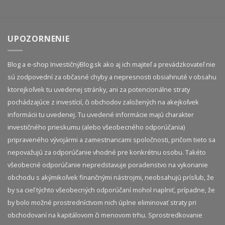
UPOZORNENIE
Blog a e-shop InvestičnýBlog.sk ako aj ich majiteľ a prevádzkovateľ nie
sú zodpovední za občasné chyby a nepresnosti obsiahnuté v obsahu
ktorejkoľvek tu uvedenej stránky, ani za potencionálne straty
pochádzajúce z investícií, či obchodov založených na akejkoľvek
informácii tu uvedenej. Tu uvedené informácie majú charakter
investičného prieskumu (alebo všeobecného odporúčania)
pripraveného vývojármi a zamestnancami spoločnosti, pričom tieto sa
nepovažujú za odporúčanie vhodné pre konkrétnu osobu. Takéto
všeobecné odporúčanie nepredstavuje poradenstvo na vykonanie
obchodu s akýmikoľvek finančnými nástrojmi, neobsahujú prísľub, že
by sa cieľ týchto všeobecných odporúčaní mohol naplniť, prípadne, že
by bolo možné prostredníctvom nich úplne eliminovať straty pri
obchodovaní na kapitálovom či menovom trhu. Sprostredkovanie