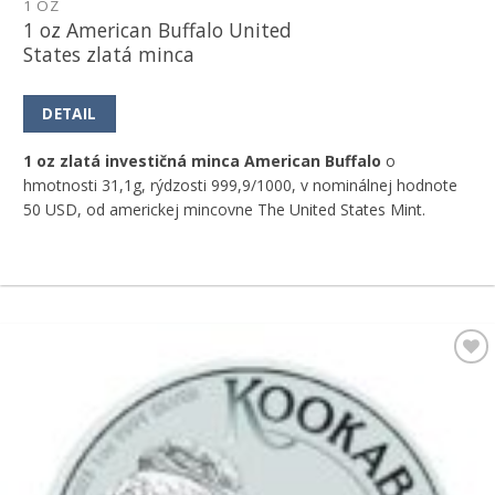
1 OZ
1 oz American Buffalo United
States zlatá minca
DETAIL
1 oz zlatá investičná minca American Buffalo
o
hmotnosti 31,1g, rýdzosti 999,9/1000, v nominálnej hodnote
50 USD, od americkej mincovne The United States Mint.
Pridať k
obľúbeným