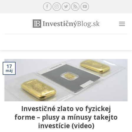
Preskočiť
na
obsah
17
máj
Investičné zlato vo fyzickej
forme – plusy a mínusy takejto
investície (video)