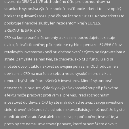
otvorenia DEMO a LIVE obchodného účtu pre obchodníkov na
stránkach vykonáva výlučne spoločnosť RoboMarkets Ltd - evropský
broker regulovaný CySEC pod číslom licencie 191/13. RoboMarkets Ltd
poskytuje finančné služby len rezidentom krajín EU/EES.
ZRIEKNUTIE SA RIZIKA
CFD sú komplexné inštrumenty a ak s nimi obchodujete, existuje
riziko, že kvôli finančnej páke prídete rychlo o peniaze. 67.85% účtov
retailových investorov končí pri obchodovaní s týmto poskytovateľom v
strate. Zamyslite se nad tým, že chápete, ako CFD fungujú a či si
môžete dovoliť takto riskovať so svojimi peniazmi. Obchodovanie s
devízami a CFD na maržu so sebou nesie vysokú mieru rizika a
nemusí byť vhodné pre všetkých investorov. Minulá výkonnosť
nenaznačuje budúce výsledky.​ Akýkoľvek vysoký stupeň pákového
efektu môže pracovať proti vám aj pre vás. Pred rozhodnutím
investovať do devíz a CFD by ste mali dôkladne zvážiť svoje investičné
ciele, úroveň skúseností a ochotu riskovať.​ Existuje možnosť, že by ste
mohli utrpieť stratu časti alebo celej svojej počiatočnej investície, a
preto by ste nemali investovať peniaze, ktoré si nemôžete dovoliť