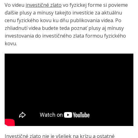
Vo videu
investičné zlato
vo fyzickej forme si povieme
ďalšie plusy a mínusy takejto investície za aktuálnu
cenu fyzického kovu ku dňu publikovania videa. Po
zhliadnutí videa budete teda poznať plusy aj mínusy
investovania do investičného zlata formou fyzického
kovu.
Investičné
zlato
nie je všeliek na krízu a ostatné