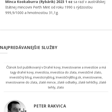
Minca Kookaburra (Rybárik) 2023 1 oz
sa razí v austrálskej
štátnej mincovni Perth Mint od roku 1990 s rýdzosťou
999,9/1000 a hmotnosťou 31,1g.
NAJPREDÁVANEJŠIE SLUŽBY
Článok bol publikovaný v
Drahé kovy
,
Investovanie a investície
a má
tagy
drahé kovy
,
investícia
,
investícia do zlata
,
investičné zlato
,
investičný blog
,
investicnyblog
,
InvestičnýBlog.sk
,
investovanie
,
investovanie do zlata
,
zlaté mince
,
zlaté odliatky
,
zlaté tehličky
,
zlaté
tehly
,
zlato
PETER RAKVICA