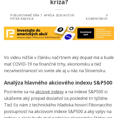
kríza?
PUBLIKOVANÉ DŇA
7. APRÍLA 2020
AUTOR:
0
PETER RAKVICA
KOMENTÁROV
Vo videu nižšie v článku načrtnem aký dopad má a bude
mať COVID-19 na finančné trhy, ekonomiku a tiež
nezamestnanosť vo svete ale aj u nás na Slovensku.
Analýza hlavného akciového indexu S&P500
Pozrieme sa na
akciové indexy
a na indexe S&P500 si
ukážeme aký prepad dosiahol za posledné tri týždne.
Tiež čo nám z technického hľadiska hovorí Fibonacciho
postupnosť na akciovom indexe S&P500 a aký vplyv na
indexy a akcie bude mať padajúca ekonomika štátov po