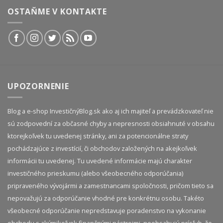
OSTAŇME V KONTAKTE
UPOZORNENIE
Blog a e-shop InvestičnýBlog.sk ako aj ich majiteľ a prevádzkovateľ nie
sú zodpovední za občasné chyby a nepresnosti obsiahnuté v obsahu
ktorejkoľvek tu uvedenej stránky, ani za potencionálne straty
pochádzajúce z investícií, či obchodov založených na akejkoľvek
informácii tu uvedenej. Tu uvedené informácie majú charakter
investičného prieskumu (alebo všeobecného odporúčania)
pripraveného vývojármi a zamestnancami spoločnosti, pričom tieto sa
nepovažujú za odporúčanie vhodné pre konkrétnu osobu. Takéto
všeobecné odporúčanie nepredstavuje poradenstvo na vykonanie