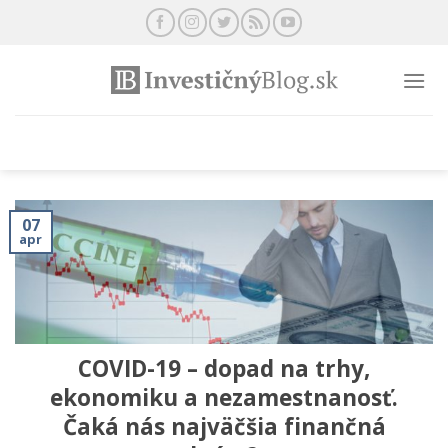
Preskočiť
na
obsah
07
apr
COVID-19 – dopad na trhy,
ekonomiku a nezamestnanosť.
Čaká nás najväčšia finančná