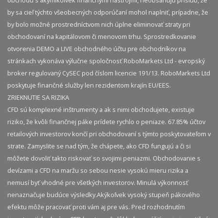
obchodu s akýmikoľvek finančnými nástrojmi, neobsahujú prísľub, že
by sa cieľ týchto všeobecných odporúčaní mohol naplniť, prípadne, že
by bolo možné prostredníctvom nich úplne eliminovať straty pri
obchodovaní na kapitálovom či menovom trhu. Sprostredkovanie
otvorenia DEMO a LIVE obchodného účtu pre obchodníkov na
stránkach vykonáva výlučne spoločnosť RoboMarkets Ltd - evropský
broker regulovaný CySEC pod číslom licencie 191/13. RoboMarkets Ltd
poskytuje finančné služby len rezidentom krajín EU/EES.
ZRIEKNUTIE SA RIZIKA
CFD sú komplexné inštrumenty a ak s nimi obchodujete, existuje
riziko, že kvôli finančnej páke prídete rychlo o peniaze. 67.85% účtov
retailových investorov končí pri obchodovaní s týmto poskytovateľom v
strate. Zamyslite se nad tým, že chápete, ako CFD fungujú a či si
môžete dovoliť takto riskovať so svojimi peniazmi. Obchodovanie s
devízami a CFD na maržu so sebou nesie vysokú mieru rizika a
nemusí byť vhodné pre všetkých investorov. Minulá výkonnosť
nenaznačuje budúce výsledky.​ Akýkoľvek vysoký stupeň pákového
efektu môže pracovať proti vám aj pre vás. Pred rozhodnutím