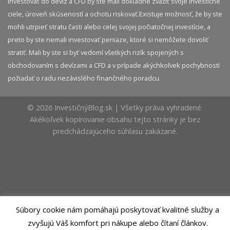
investovať do devíz a CFD by ste mali dôkladne zvážiť svoje investičné
ciele, úroveň skúseností a ochotu riskovať.​ Existuje možnosť, že by ste
mohli utrpieť stratu časti alebo celej svojej počiatočnej investície, a
preto by ste nemali investovať peniaze, ktoré si nemôžete dovoliť
stratiť. Mali by ste si byť vedomí všetkých rizík spojených s
obchodovaním s devízami a CFD a v prípade akýchkoľvek pochybností
požiadať o radu nezávislého finančného poradcu.
© 2026 InvestičnýBlog.sk | Všetky práva vyhradené.
Akékoľvek kopírovanie obsahu tejto stránky je bez
predchádzajúceho súhlasu zakázané.
Súbory cookie nám pomáhajú poskytovať kvalitné služby a
zvyšujú Váš komfort pri nákupe alebo čítaní článkov.