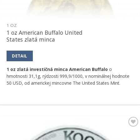
1 OZ
1 oz American Buffalo United
States zlatá minca
DETAIL
1 oz zlatá investičná minca American Buffalo
o
hmotnosti 31,1g, rýdzosti 999,9/1000, v nominálnej hodnote
50 USD, od americkej mincovne The United States Mint.
Pridať k
obľúbeným