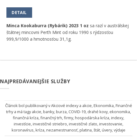
DETAIL
Minca Kookaburra (Rybárik) 2023 1 oz
sa razí v austrálskej
štátnej mincovni Perth Mint od roku 1990 s rýdzosťou
999,9/1000 a hmotnosťou 31,1g.
NAJPREDÁVANEJŠIE SLUŽBY
Článok bol publikovaný v
Akciové indexy a akcie
,
Ekonomika
,
Finančné
trhy
a má tagy
akcie
,
banky
,
burza
,
COVID-19
,
drahé kovy
,
ekonomika
,
finančná kríza
,
finančný trh
,
firmy
,
hospodárska kríza
,
indexy
,
investície
,
investičné striebro
,
investičné zlato
,
investovanie
,
koronavírus
,
kríza
,
nezamestnanosť
,
platina
,
štát
,
úvery
,
výdaje