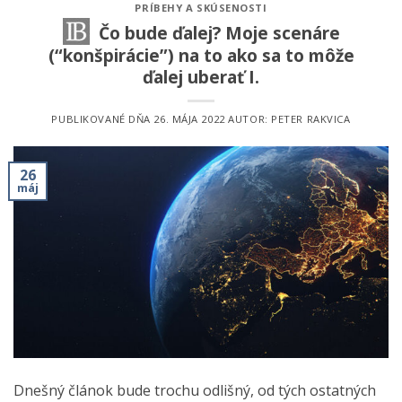
PRÍBEHY A SKÚSENOSTI
Čo bude ďalej? Moje scenáre
(“konšpirácie”) na to ako sa to môže
ďalej uberať I.
PUBLIKOVANÉ DŇA
26. MÁJA 2022
AUTOR:
PETER RAKVICA
26
máj
Dnešný článok bude trochu odlišný, od tých ostatných