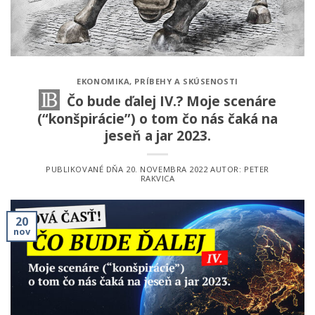
EKONOMIKA
,
PRÍBEHY A SKÚSENOSTI
Čo bude ďalej IV.? Moje scenáre
(“konšpirácie”) o tom čo nás čaká na
jeseň a jar 2023.
PUBLIKOVANÉ DŇA
20. NOVEMBRA 2022
AUTOR:
PETER
RAKVICA
20
nov