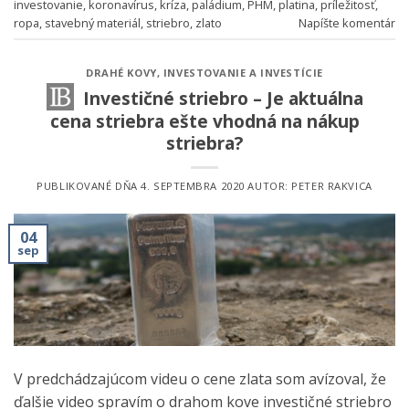
investovanie
,
koronavírus
,
kríza
,
paládium
,
PHM
,
platina
,
príležitosť
,
ropa
,
stavebný materiál
,
striebro
,
zlato
Napíšte komentár
DRAHÉ KOVY
,
INVESTOVANIE A INVESTÍCIE
Investičné striebro – Je aktuálna
cena striebra ešte vhodná na nákup
striebra?
PUBLIKOVANÉ DŇA
4. SEPTEMBRA 2020
AUTOR:
PETER RAKVICA
04
sep
V predchádzajúcom videu o cene zlata som avízoval, že
ďalšie video spravím o drahom kove investičné striebro