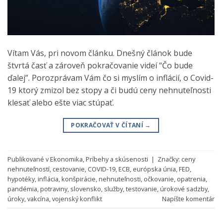
Vítam Vás, pri novom článku. Dnešný článok bude
štvrtá časť a zároveň pokračovanie videí “Čo bude
ďalej”. Porozprávam Vám čo si myslím o inflácií, o Covid-
19 ktorý zmizol bez stopy a či budú ceny nehnuteľnosti
klesať alebo ešte viac stúpať.
POKRAČOVAŤ V ČÍTANÍ
→
Publikované v
Ekonomika
,
Príbehy a skúsenosti
|
Značky:
ceny
nehnuteľností
,
cestovanie
,
COVID-19
,
ECB
,
európska únia
,
FED
,
hypotéky
,
inflácia
,
konšpirácie
,
nehnuteľnosti
,
očkovanie
,
opatrenia
,
pandémia
,
potraviny
,
slovensko
,
služby
,
testovanie
,
úrokové sadzby
,
úroky
,
vakcína
,
vojenský konflikt
Napíšte komentár