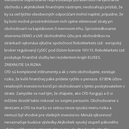
obchodu s akýmikoľvek finančnými nástrojmi, neobsahujú prísľub, že
by sa cieľ týchto všeobecných odporúčaní mohol naplniť, prípadne, že
by bolo možné prostredníctvom nich úplne eliminovať straty pri
obchodovaní na kapitálovom či menovom trhu. Sprostredkovanie
otvorenia DEMO a LIVE obchodného účtu pre obchodníkov na
stránkach vykonáva výlučne spoločnosť RoboMarkets Ltd - evropský
broker regulovaný CySEC pod číslom licencie 191/13. RoboMarkets Ltd
poskytuje finančné služby len rezidentom krajín EU/EES.
ZRIEKNUTIE SA RIZIKA
CFD sú komplexné inštrumenty a ak s nimi obchodujete, existuje
riziko, že kvôli finančnej páke prídete rychlo o peniaze. 67.85% účtov
retailových investorov končí pri obchodovaní s týmto poskytovateľom v
strate. Zamyslite se nad tým, že chápete, ako CFD fungujú a či si
môžete dovoliť takto riskovať so svojimi peniazmi. Obchodovanie s
devízami a CFD na maržu so sebou nesie vysokú mieru rizika a
nemusí byť vhodné pre všetkých investorov. Minulá výkonnosť
nenaznačuje budúce výsledky.​ Akýkoľvek vysoký stupeň pákového