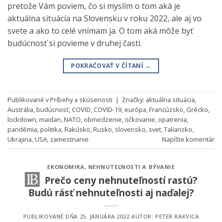
pretože Vám poviem, čo si myslím o tom aká je
aktuálna situácia na Slovensku v roku 2022, ale aj vo
svete a ako to celé vnímam ja. O tom aká môže byť
budúcnosť si povieme v druhej časti.
POKRAČOVAŤ V ČÍTANÍ
→
Publikované v
Príbehy a skúsenosti
|
Značky:
aktuálna situácia
,
Austrália
,
budúcnosť
,
COVID
,
COVID-19
,
európa
,
Francúzsko
,
Grécko
,
lockdown
,
maidan
,
NATO
,
obmedzenie
,
očkovanie
,
opatrenia
,
pandémia
,
politika
,
Rakúsko
,
Rusko
,
slovensko
,
svet
,
Taliansko
,
Ukrajina
,
USA
,
zamestnanie
Napíšte komentár
EKONOMIKA
,
NEHNUTEĽNOSTI A BÝVANIE
Prečo ceny nehnuteľností rastú?
Budú rásť nehnuteľnosti aj naďalej?
PUBLIKOVANÉ DŇA
25. JANUÁRA 2022
AUTOR:
PETER RAKVICA