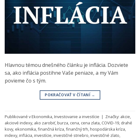
Hlavnou témou dnešného článku je inflácia. Dozviete
sa, ako inflácia postihne Vaše peniaze, a my Vám
povieme čo s tým.
POKRAČOVAŤ V ČÍTANÍ
→
Publikované v
Ekonomika
,
Investovanie a investície
|
Značky:
akcie
,
akciové indexy
,
ako zarobiť
,
burza
,
cena
,
cena zlata
,
COVID-19
,
drahé
kovy
,
ekonomika
,
finančná kríza
,
finančný trh
,
hospodárska kríza
,
indexy
,
inflácia
,
investície
,
investičné striebro
,
investičné zlato
,