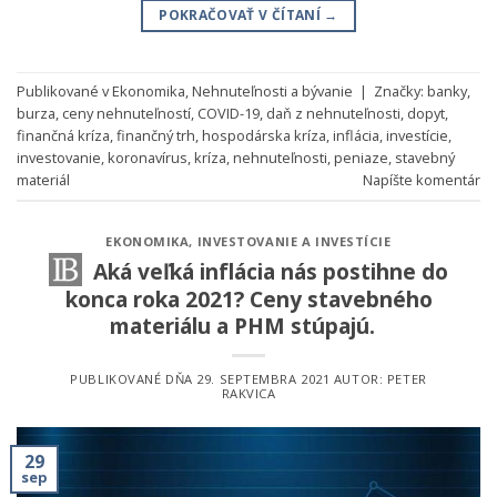
POKRAČOVAŤ V ČÍTANÍ
→
Publikované v
Ekonomika
,
Nehnuteľnosti a bývanie
|
Značky:
banky
,
burza
,
ceny nehnuteľností
,
COVID-19
,
daň z nehnuteľnosti
,
dopyt
,
finančná kríza
,
finančný trh
,
hospodárska kríza
,
inflácia
,
investície
,
investovanie
,
koronavírus
,
kríza
,
nehnuteľnosti
,
peniaze
,
stavebný
materiál
Napíšte komentár
EKONOMIKA
,
INVESTOVANIE A INVESTÍCIE
Aká veľká inflácia nás postihne do
konca roka 2021? Ceny stavebného
materiálu a PHM stúpajú.
PUBLIKOVANÉ DŇA
29. SEPTEMBRA 2021
AUTOR:
PETER
RAKVICA
29
sep