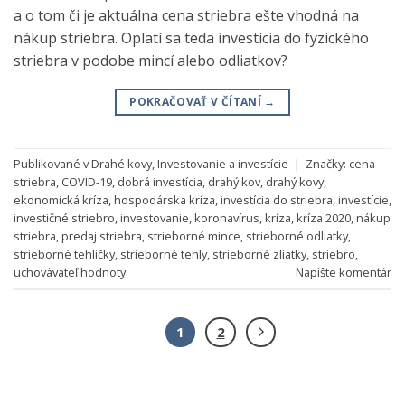
a o tom či je aktuálna cena striebra ešte vhodná na
nákup striebra. Oplatí sa teda investícia do fyzického
striebra v podobe mincí alebo odliatkov?
POKRAČOVAŤ V ČÍTANÍ
→
Publikované v
Drahé kovy
,
Investovanie a investície
|
Značky:
cena
striebra
,
COVID-19
,
dobrá investícia
,
drahý kov
,
drahý kovy
,
ekonomická kríza
,
hospodárska kríza
,
investícia do striebra
,
investície
,
investičné striebro
,
investovanie
,
koronavírus
,
kríza
,
kríza 2020
,
nákup
striebra
,
predaj striebra
,
strieborné mince
,
strieborné odliatky
,
strieborné tehličky
,
strieborné tehly
,
strieborné zliatky
,
striebro
,
uchovávateľ hodnoty
Napíšte komentár
1
2