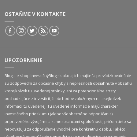
OSTAŇME V KONTAKTE
UPOZORNENIE
Blog a e-shop InvestičnýBlog.sk ako aj ich majiteľ a prevádzkovateľ nie
sú zodpovední za občasné chyby a nepresnosti obsiahnuté v obsahu
ktorejkoľvek tu uvedenej stránky, ani za potencionálne straty
pochádzajúce z investícií, či obchodov založených na akejkoľvek
informácii tu uvedenej. Tu uvedené informácie majú charakter
investičného prieskumu (alebo všeobecného odporúčania)
pripraveného vývojármi a zamestnancami spoločnosti, pričom tieto sa
nepovažujú za odporúčanie vhodné pre konkrétnu osobu. Takéto
všeobecné odporúčanie nepredstavuje poradenstvo na vykonanie